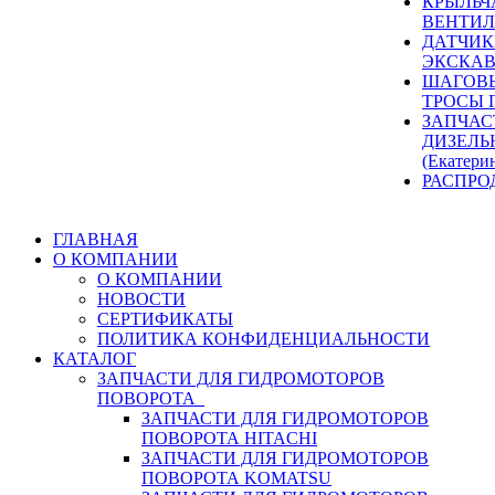
КРЫЛЬЧ
ВЕНТИЛ
ДАТЧИК
ЭКСКАВ
ШАГОВЫ
ТРОСЫ 
ЗАПЧАС
ДИЗЕЛЬ
(Екатери
РАСПРО
ГЛАВНАЯ
О КОМПАНИИ
О КОМПАНИИ
НОВОСТИ
СЕРТИФИКАТЫ
ПОЛИТИКА КОНФИДЕНЦИАЛЬНОСТИ
КАТАЛОГ
ЗАПЧАСТИ ДЛЯ ГИДРОМОТОРОВ
ПОВОРОТА
ЗАПЧАСТИ ДЛЯ ГИДРОМОТОРОВ
ПОВОРОТА HITACHI
ЗАПЧАСТИ ДЛЯ ГИДРОМОТОРОВ
ПОВОРОТА KOMATSU