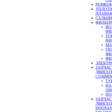
РЕМКОМ
УПЛОТ
ПЛАВА
САЛЬН
ФИЛЬТР
ВО
ФИ
ТО
ФИ
МА
ГИ
ФИ
ФИ
ЭЛЕКТР
ЗАПЧАС
ДВИГАТ
CUMMIN
ТУ
НА
ОБ
ПО
ЗАПЧАС
ДВИГАТ
DOOSAN