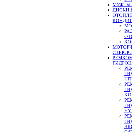
МУФТЫ
ДИСКИ 
ОТОПЛЕ
КОНДИ
МО
РА
ОТ
КО
МОТОР
СТЕКЛО
РЕМКО
ГИДРО
РЕ
ГИ
HI
РЕ
ГИ
KO
РЕ
ГИ
HY
РЕ
ГИ
ЭК
CA