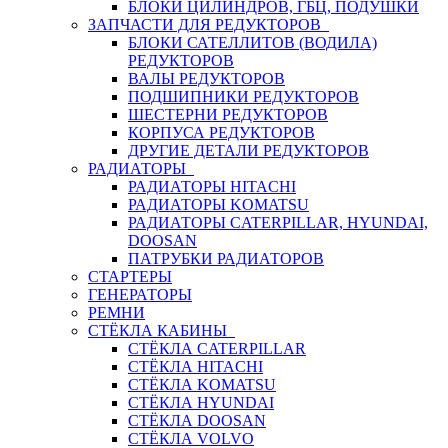
БЛОКИ ЦИЛИНДРОВ, ГБЦ, ПОДУШКИ
ЗАПЧАСТИ ДЛЯ РЕДУКТОРОВ
БЛОКИ САТЕЛЛИТОВ (ВОДИЛА)
РЕДУКТОРОВ
ВАЛЫ РЕДУКТОРОВ
ПОДШИПНИКИ РЕДУКТОРОВ
ШЕСТЕРНИ РЕДУКТОРОВ
КОРПУСА РЕДУКТОРОВ
ДРУГИЕ ДЕТАЛИ РЕДУКТОРОВ
РАДИАТОРЫ
РАДИАТОРЫ HITACHI
РАДИАТОРЫ KOMATSU
РАДИАТОРЫ CATERPILLAR, HYUNDAI,
DOOSAN
ПАТРУБКИ РАДИАТОРОВ
СТАРТЕРЫ
ГЕНЕРАТОРЫ
РЕМНИ
СТЁКЛА КАБИНЫ
СТЁКЛА CATERPILLAR
СТЁКЛА HITACHI
СТЁКЛА KOMATSU
СТЁКЛА HYUNDAI
СТЁКЛА DOOSAN
СТЁКЛА VOLVO