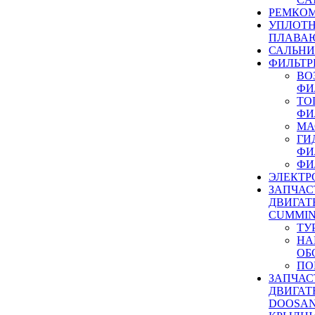
РЕМКОМ
УПЛОТ
ПЛАВА
САЛЬН
ФИЛЬТР
ВО
ФИ
ТО
ФИ
МА
ГИ
ФИ
ФИ
ЭЛЕКТР
ЗАПЧАС
ДВИГАТ
CUMMIN
ТУ
НА
ОБ
ПО
ЗАПЧАС
ДВИГАТ
DOOSAN