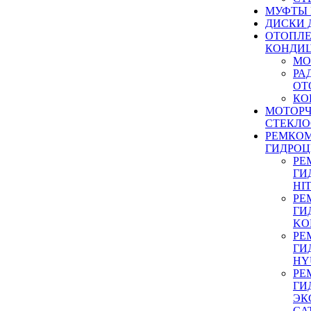
МУФТЫ
ДИСКИ 
ОТОПЛЕ
КОНДИ
МО
РА
ОТ
КО
МОТОР
СТЕКЛО
РЕМКО
ГИДРО
РЕ
ГИ
HI
РЕ
ГИ
KO
РЕ
ГИ
HY
РЕ
ГИ
ЭК
CA