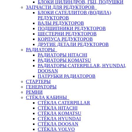
БЛОКИ ЦИЛИНДРОВ, ГБЦ, ПОДУШКИ
ЗАПЧАСТИ ДЛЯ РЕДУКТОРОВ
БЛОКИ САТЕЛЛИТОВ (ВОДИЛА)
РЕДУКТОРОВ
ВАЛЫ РЕДУКТОРОВ
ПОДШИПНИКИ РЕДУКТОРОВ
ШЕСТЕРНИ РЕДУКТОРОВ
КОРПУСА РЕДУКТОРОВ
ДРУГИЕ ДЕТАЛИ РЕДУКТОРОВ
РАДИАТОРЫ
РАДИАТОРЫ HITACHI
РАДИАТОРЫ KOMATSU
РАДИАТОРЫ CATERPILLAR, HYUNDAI,
DOOSAN
ПАТРУБКИ РАДИАТОРОВ
СТАРТЕРЫ
ГЕНЕРАТОРЫ
РЕМНИ
СТЁКЛА КАБИНЫ
СТЁКЛА CATERPILLAR
СТЁКЛА HITACHI
СТЁКЛА KOMATSU
СТЁКЛА HYUNDAI
СТЁКЛА DOOSAN
СТЁКЛА VOLVO