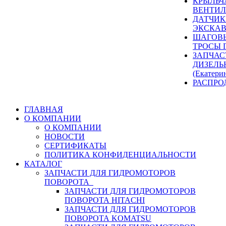
КРЫЛЬЧ
ВЕНТИЛ
ДАТЧИК
ЭКСКАВ
ШАГОВЫ
ТРОСЫ 
ЗАПЧАС
ДИЗЕЛЬ
(Екатери
РАСПРО
ГЛАВНАЯ
О КОМПАНИИ
О КОМПАНИИ
НОВОСТИ
СЕРТИФИКАТЫ
ПОЛИТИКА КОНФИДЕНЦИАЛЬНОСТИ
КАТАЛОГ
ЗАПЧАСТИ ДЛЯ ГИДРОМОТОРОВ
ПОВОРОТА
ЗАПЧАСТИ ДЛЯ ГИДРОМОТОРОВ
ПОВОРОТА HITACHI
ЗАПЧАСТИ ДЛЯ ГИДРОМОТОРОВ
ПОВОРОТА KOMATSU