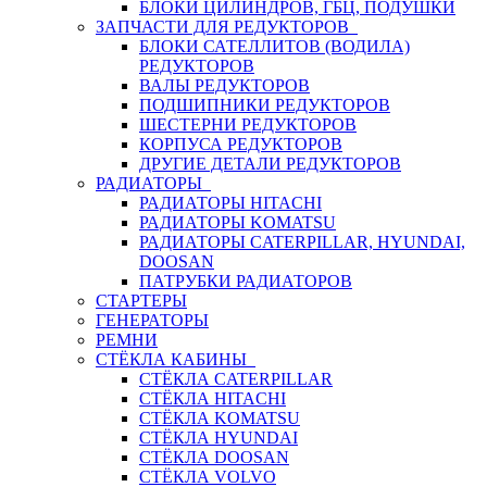
БЛОКИ ЦИЛИНДРОВ, ГБЦ, ПОДУШКИ
ЗАПЧАСТИ ДЛЯ РЕДУКТОРОВ
БЛОКИ САТЕЛЛИТОВ (ВОДИЛА)
РЕДУКТОРОВ
ВАЛЫ РЕДУКТОРОВ
ПОДШИПНИКИ РЕДУКТОРОВ
ШЕСТЕРНИ РЕДУКТОРОВ
КОРПУСА РЕДУКТОРОВ
ДРУГИЕ ДЕТАЛИ РЕДУКТОРОВ
РАДИАТОРЫ
РАДИАТОРЫ HITACHI
РАДИАТОРЫ KOMATSU
РАДИАТОРЫ CATERPILLAR, HYUNDAI,
DOOSAN
ПАТРУБКИ РАДИАТОРОВ
СТАРТЕРЫ
ГЕНЕРАТОРЫ
РЕМНИ
СТЁКЛА КАБИНЫ
СТЁКЛА CATERPILLAR
СТЁКЛА HITACHI
СТЁКЛА KOMATSU
СТЁКЛА HYUNDAI
СТЁКЛА DOOSAN
СТЁКЛА VOLVO