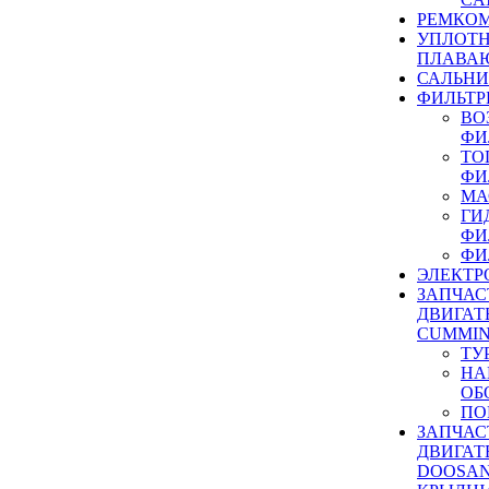
РЕМКОМ
УПЛОТ
ПЛАВА
САЛЬН
ФИЛЬТР
ВО
ФИ
ТО
ФИ
МА
ГИ
ФИ
ФИ
ЭЛЕКТР
ЗАПЧАС
ДВИГАТ
CUMMIN
ТУ
НА
ОБ
ПО
ЗАПЧАС
ДВИГАТ
DOOSAN