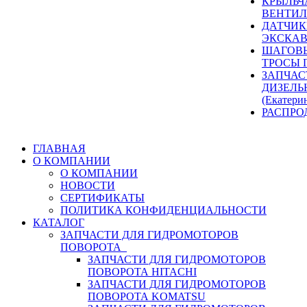
КРЫЛЬЧ
ВЕНТИЛ
ДАТЧИК
ЭКСКАВ
ШАГОВЫ
ТРОСЫ 
ЗАПЧАС
ДИЗЕЛЬ
(Екатери
РАСПРО
ГЛАВНАЯ
О КОМПАНИИ
О КОМПАНИИ
НОВОСТИ
СЕРТИФИКАТЫ
ПОЛИТИКА КОНФИДЕНЦИАЛЬНОСТИ
КАТАЛОГ
ЗАПЧАСТИ ДЛЯ ГИДРОМОТОРОВ
ПОВОРОТА
ЗАПЧАСТИ ДЛЯ ГИДРОМОТОРОВ
ПОВОРОТА HITACHI
ЗАПЧАСТИ ДЛЯ ГИДРОМОТОРОВ
ПОВОРОТА KOMATSU