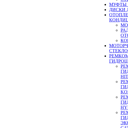
МУФТЫ
ДИСКИ 
ОТОПЛЕ
КОНДИ
МО
РА
ОТ
КО
МОТОР
СТЕКЛО
РЕМКО
ГИДРО
РЕ
ГИ
HI
РЕ
ГИ
KO
РЕ
ГИ
HY
РЕ
ГИ
ЭК
CA