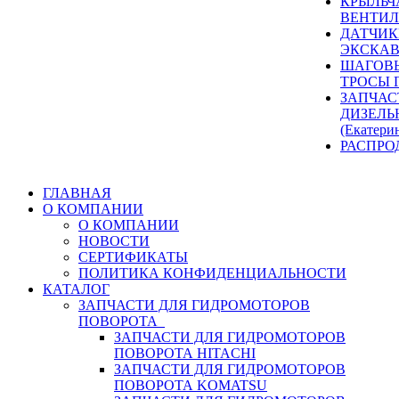
КРЫЛЬЧ
ВЕНТИЛ
ДАТЧИК
ЭКСКАВ
ШАГОВЫ
ТРОСЫ 
ЗАПЧАС
ДИЗЕЛЬ
(Екатери
РАСПРО
ГЛАВНАЯ
О КОМПАНИИ
О КОМПАНИИ
НОВОСТИ
СЕРТИФИКАТЫ
ПОЛИТИКА КОНФИДЕНЦИАЛЬНОСТИ
КАТАЛОГ
ЗАПЧАСТИ ДЛЯ ГИДРОМОТОРОВ
ПОВОРОТА
ЗАПЧАСТИ ДЛЯ ГИДРОМОТОРОВ
ПОВОРОТА HITACHI
ЗАПЧАСТИ ДЛЯ ГИДРОМОТОРОВ
ПОВОРОТА KOMATSU