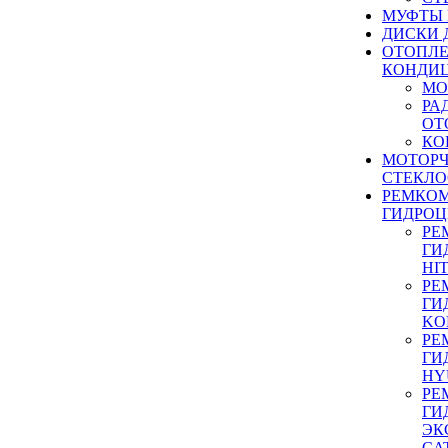
МУФТЫ
ДИСКИ 
ОТОПЛЕ
КОНДИ
МО
РА
ОТ
КО
МОТОР
СТЕКЛО
РЕМКО
ГИДРО
РЕ
ГИ
HI
РЕ
ГИ
KO
РЕ
ГИ
HY
РЕ
ГИ
ЭК
CA