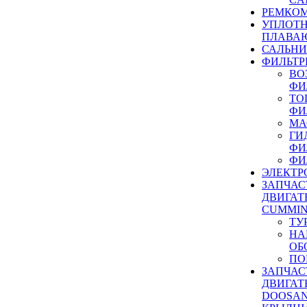
РЕМКОМ
УПЛОТ
ПЛАВА
САЛЬН
ФИЛЬТР
ВО
ФИ
ТО
ФИ
МА
ГИ
ФИ
ФИ
ЭЛЕКТР
ЗАПЧАС
ДВИГАТ
CUMMIN
ТУ
НА
ОБ
ПО
ЗАПЧАС
ДВИГАТ
DOOSAN