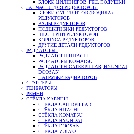
БЛОКИ ЦИЛИНДРОВ, ГБЦ, ПОДУШКИ
ЗАПЧАСТИ ДЛЯ РЕДУКТОРОВ
БЛОКИ САТЕЛЛИТОВ (ВОДИЛА)
РЕДУКТОРОВ
ВАЛЫ РЕДУКТОРОВ
ПОДШИПНИКИ РЕДУКТОРОВ
ШЕСТЕРНИ РЕДУКТОРОВ
КОРПУСА РЕДУКТОРОВ
ДРУГИЕ ДЕТАЛИ РЕДУКТОРОВ
РАДИАТОРЫ
РАДИАТОРЫ HITACHI
РАДИАТОРЫ KOMATSU
РАДИАТОРЫ CATERPILLAR, HYUNDAI,
DOOSAN
ПАТРУБКИ РАДИАТОРОВ
СТАРТЕРЫ
ГЕНЕРАТОРЫ
РЕМНИ
СТЁКЛА КАБИНЫ
СТЁКЛА CATERPILLAR
СТЁКЛА HITACHI
СТЁКЛА KOMATSU
СТЁКЛА HYUNDAI
СТЁКЛА DOOSAN
СТЁКЛА VOLVO