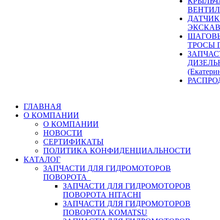
КРЫЛЬЧ
ВЕНТИЛ
ДАТЧИК
ЭКСКАВ
ШАГОВЫ
ТРОСЫ 
ЗАПЧАС
ДИЗЕЛЬ
(Екатери
РАСПРО
ГЛАВНАЯ
О КОМПАНИИ
О КОМПАНИИ
НОВОСТИ
СЕРТИФИКАТЫ
ПОЛИТИКА КОНФИДЕНЦИАЛЬНОСТИ
КАТАЛОГ
ЗАПЧАСТИ ДЛЯ ГИДРОМОТОРОВ
ПОВОРОТА
ЗАПЧАСТИ ДЛЯ ГИДРОМОТОРОВ
ПОВОРОТА HITACHI
ЗАПЧАСТИ ДЛЯ ГИДРОМОТОРОВ
ПОВОРОТА KOMATSU