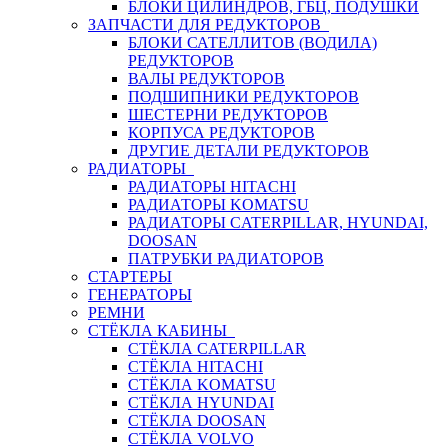
БЛОКИ ЦИЛИНДРОВ, ГБЦ, ПОДУШКИ
ЗАПЧАСТИ ДЛЯ РЕДУКТОРОВ
БЛОКИ САТЕЛЛИТОВ (ВОДИЛА)
РЕДУКТОРОВ
ВАЛЫ РЕДУКТОРОВ
ПОДШИПНИКИ РЕДУКТОРОВ
ШЕСТЕРНИ РЕДУКТОРОВ
КОРПУСА РЕДУКТОРОВ
ДРУГИЕ ДЕТАЛИ РЕДУКТОРОВ
РАДИАТОРЫ
РАДИАТОРЫ HITACHI
РАДИАТОРЫ KOMATSU
РАДИАТОРЫ CATERPILLAR, HYUNDAI,
DOOSAN
ПАТРУБКИ РАДИАТОРОВ
СТАРТЕРЫ
ГЕНЕРАТОРЫ
РЕМНИ
СТЁКЛА КАБИНЫ
СТЁКЛА CATERPILLAR
СТЁКЛА HITACHI
СТЁКЛА KOMATSU
СТЁКЛА HYUNDAI
СТЁКЛА DOOSAN
СТЁКЛА VOLVO