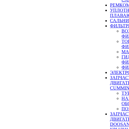
РЕМКОМ
УПЛОТ
ПЛАВА
САЛЬН
ФИЛЬТР
ВО
ФИ
ТО
ФИ
МА
ГИ
ФИ
ФИ
ЭЛЕКТР
ЗАПЧАС
ДВИГАТ
CUMMIN
ТУ
НА
ОБ
ПО
ЗАПЧАС
ДВИГАТ
DOOSAN