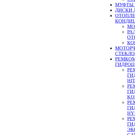
МУФТЫ
ДИСКИ 
ОТОПЛЕ
КОНДИ
МО
РА
ОТ
КО
МОТОР
СТЕКЛО
РЕМКО
ГИДРО
РЕ
ГИ
HI
РЕ
ГИ
KO
РЕ
ГИ
HY
РЕ
ГИ
ЭК
CA