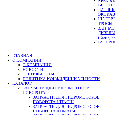
КРЫЛЬЧ
ВЕНТИЛ
ДАТЧИК
ЭКСКАВ
ШАГОВЫ
ТРОСЫ 
ЗАПЧАС
ДИЗЕЛЬ
(Екатери
РАСПРО
ГЛАВНАЯ
О КОМПАНИИ
О КОМПАНИИ
НОВОСТИ
СЕРТИФИКАТЫ
ПОЛИТИКА КОНФИДЕНЦИАЛЬНОСТИ
КАТАЛОГ
ЗАПЧАСТИ ДЛЯ ГИДРОМОТОРОВ
ПОВОРОТА
ЗАПЧАСТИ ДЛЯ ГИДРОМОТОРОВ
ПОВОРОТА HITACHI
ЗАПЧАСТИ ДЛЯ ГИДРОМОТОРОВ
ПОВОРОТА KOMATSU