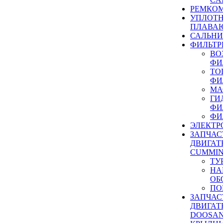
РЕМКОМ
УПЛОТ
ПЛАВА
САЛЬН
ФИЛЬТР
ВО
ФИ
ТО
ФИ
МА
ГИ
ФИ
ФИ
ЭЛЕКТР
ЗАПЧАС
ДВИГАТ
CUMMIN
ТУ
НА
ОБ
ПО
ЗАПЧАС
ДВИГАТ
DOOSAN