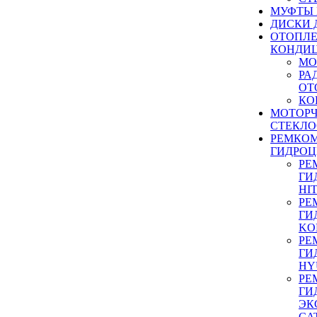
МУФТЫ
ДИСКИ 
ОТОПЛЕ
КОНДИ
МО
РА
ОТ
КО
МОТОР
СТЕКЛО
РЕМКО
ГИДРО
РЕ
ГИ
HI
РЕ
ГИ
KO
РЕ
ГИ
HY
РЕ
ГИ
ЭК
CA