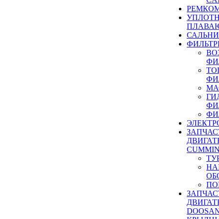
РЕМКОМ
УПЛОТ
ПЛАВА
САЛЬН
ФИЛЬТР
ВО
ФИ
ТО
ФИ
МА
ГИ
ФИ
ФИ
ЭЛЕКТР
ЗАПЧАС
ДВИГАТ
CUMMIN
ТУ
НА
ОБ
ПО
ЗАПЧАС
ДВИГАТ
DOOSAN