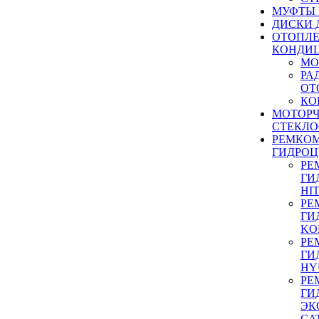
МУФТЫ
ДИСКИ 
ОТОПЛЕ
КОНДИ
МО
РА
ОТ
КО
МОТОР
СТЕКЛО
РЕМКО
ГИДРО
РЕ
ГИ
HI
РЕ
ГИ
KO
РЕ
ГИ
HY
РЕ
ГИ
ЭК
CA