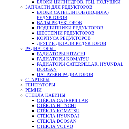
БЛОКИ ЦИЛИНДРОВ, ГБЦ, ПОДУШКИ
ЗАПЧАСТИ ДЛЯ РЕДУКТОРОВ
БЛОКИ САТЕЛЛИТОВ (ВОДИЛА)
РЕДУКТОРОВ
ВАЛЫ РЕДУКТОРОВ
ПОДШИПНИКИ РЕДУКТОРОВ
ШЕСТЕРНИ РЕДУКТОРОВ
КОРПУСА РЕДУКТОРОВ
ДРУГИЕ ДЕТАЛИ РЕДУКТОРОВ
РАДИАТОРЫ
РАДИАТОРЫ HITACHI
РАДИАТОРЫ KOMATSU
РАДИАТОРЫ CATERPILLAR, HYUNDAI,
DOOSAN
ПАТРУБКИ РАДИАТОРОВ
СТАРТЕРЫ
ГЕНЕРАТОРЫ
РЕМНИ
СТЁКЛА КАБИНЫ
СТЁКЛА CATERPILLAR
СТЁКЛА HITACHI
СТЁКЛА KOMATSU
СТЁКЛА HYUNDAI
СТЁКЛА DOOSAN
СТЁКЛА VOLVO