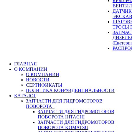
КРЫЛЬЧ
ВЕНТИЛ
ДАТЧИК
ЭКСКАВ
ШАГОВЫ
ТРОСЫ 
ЗАПЧАС
ДИЗЕЛЬ
(Екатери
РАСПРО
ГЛАВНАЯ
О КОМПАНИИ
О КОМПАНИИ
НОВОСТИ
СЕРТИФИКАТЫ
ПОЛИТИКА КОНФИДЕНЦИАЛЬНОСТИ
КАТАЛОГ
ЗАПЧАСТИ ДЛЯ ГИДРОМОТОРОВ
ПОВОРОТА
ЗАПЧАСТИ ДЛЯ ГИДРОМОТОРОВ
ПОВОРОТА HITACHI
ЗАПЧАСТИ ДЛЯ ГИДРОМОТОРОВ
ПОВОРОТА KOMATSU