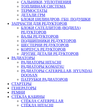
САЛЬНИКИ, УПЛОТНЕНИЯ
ТОПЛИВНАЯ СИСТЕМА
ТЕРМОСТАТЫ
ДЕТАЛИ ГРМ
БЛОКИ ЦИЛИНДРОВ, ГБЦ, ПОДУШКИ
ЗАПЧАСТИ ДЛЯ РЕДУКТОРОВ
БЛОКИ САТЕЛЛИТОВ (ВОДИЛА)
РЕДУКТОРОВ
ВАЛЫ РЕДУКТОРОВ
ПОДШИПНИКИ РЕДУКТОРОВ
ШЕСТЕРНИ РЕДУКТОРОВ
КОРПУСА РЕДУКТОРОВ
ДРУГИЕ ДЕТАЛИ РЕДУКТОРОВ
РАДИАТОРЫ
РАДИАТОРЫ HITACHI
РАДИАТОРЫ KOMATSU
РАДИАТОРЫ CATERPILLAR, HYUNDAI,
DOOSAN
ПАТРУБКИ РАДИАТОРОВ
СТАРТЕРЫ
ГЕНЕРАТОРЫ
РЕМНИ
СТЁКЛА КАБИНЫ
СТЁКЛА CATERPILLAR
СТЁКЛА HITACHI