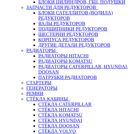
БЛОКИ ЦИЛИНДРОВ, ГБЦ, ПОДУШКИ
ЗАПЧАСТИ ДЛЯ РЕДУКТОРОВ
БЛОКИ САТЕЛЛИТОВ (ВОДИЛА)
РЕДУКТОРОВ
ВАЛЫ РЕДУКТОРОВ
ПОДШИПНИКИ РЕДУКТОРОВ
ШЕСТЕРНИ РЕДУКТОРОВ
КОРПУСА РЕДУКТОРОВ
ДРУГИЕ ДЕТАЛИ РЕДУКТОРОВ
РАДИАТОРЫ
РАДИАТОРЫ HITACHI
РАДИАТОРЫ KOMATSU
РАДИАТОРЫ CATERPILLAR, HYUNDAI,
DOOSAN
ПАТРУБКИ РАДИАТОРОВ
СТАРТЕРЫ
ГЕНЕРАТОРЫ
РЕМНИ
СТЁКЛА КАБИНЫ
СТЁКЛА CATERPILLAR
СТЁКЛА HITACHI
СТЁКЛА KOMATSU
СТЁКЛА HYUNDAI
СТЁКЛА DOOSAN
СТЁКЛА VOLVO