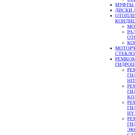
МУФТЫ
ДИСКИ 
ОТОПЛЕ
КОНДИ
МО
РА
ОТ
КО
МОТОР
СТЕКЛО
РЕМКО
ГИДРО
РЕ
ГИ
HI
РЕ
ГИ
KO
РЕ
ГИ
HY
РЕ
ГИ
ЭК
CA