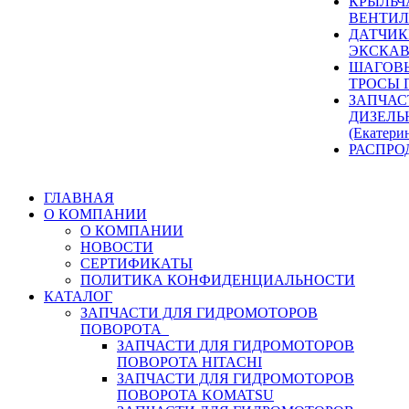
КРЫЛЬЧ
ВЕНТИЛ
ДАТЧИК
ЭКСКАВ
ШАГОВЫ
ТРОСЫ 
ЗАПЧАС
ДИЗЕЛЬ
(Екатери
РАСПРО
ГЛАВНАЯ
О КОМПАНИИ
О КОМПАНИИ
НОВОСТИ
СЕРТИФИКАТЫ
ПОЛИТИКА КОНФИДЕНЦИАЛЬНОСТИ
КАТАЛОГ
ЗАПЧАСТИ ДЛЯ ГИДРОМОТОРОВ
ПОВОРОТА
ЗАПЧАСТИ ДЛЯ ГИДРОМОТОРОВ
ПОВОРОТА HITACHI
ЗАПЧАСТИ ДЛЯ ГИДРОМОТОРОВ
ПОВОРОТА KOMATSU