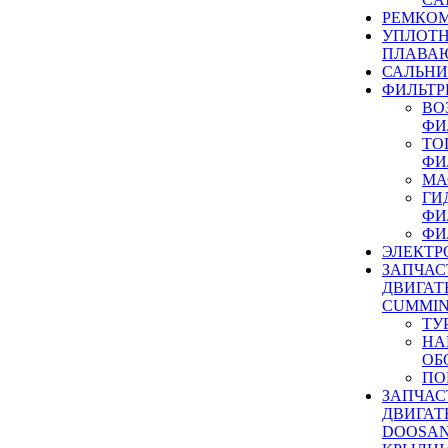
РЕМКОМ
УПЛОТ
ПЛАВА
САЛЬН
ФИЛЬТР
ВО
ФИ
ТО
ФИ
МА
ГИ
ФИ
ФИ
ЭЛЕКТР
ЗАПЧАС
ДВИГАТ
CUMMIN
ТУ
НА
ОБ
ПО
ЗАПЧАС
ДВИГАТ
DOOSAN