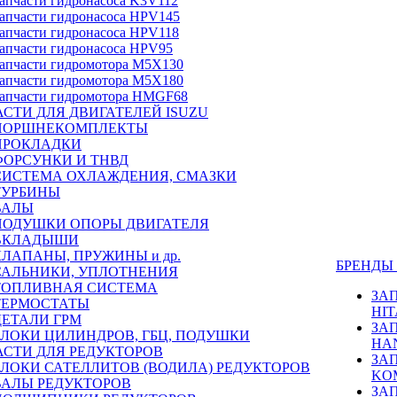
апчасти гидронасоса K3V112
апчасти гидронасоса HPV145
апчасти гидронасоса HPV118
апчасти гидронасоса HPV95
апчасти гидромотора M5X130
апчасти гидромотора M5X180
апчасти гидромотора HMGF68
СТИ ДЛЯ ДВИГАТЕЛЕЙ ISUZU
ПОРШНЕКОМПЛЕКТЫ
ПРОКЛАДКИ
ФОРСУНКИ И ТНВД
СИСТЕМА ОХЛАЖДЕНИЯ, СМАЗКИ
ТУРБИНЫ
ВАЛЫ
ПОДУШКИ ОПОРЫ ДВИГАТЕЛЯ
ВКЛАДЫШИ
КЛАПАНЫ, ПРУЖИНЫ и др.
БРЕНД
САЛЬНИКИ, УПЛОТНЕНИЯ
ТОПЛИВНАЯ СИСТЕМА
ЗА
ТЕРМОСТАТЫ
HIT
ДЕТАЛИ ГРМ
ЗА
БЛОКИ ЦИЛИНДРОВ, ГБЦ, ПОДУШКИ
HA
АСТИ ДЛЯ РЕДУКТОРОВ
ЗА
БЛОКИ САТЕЛЛИТОВ (ВОДИЛА) РЕДУКТОРОВ
KO
ВАЛЫ РЕДУКТОРОВ
ЗА