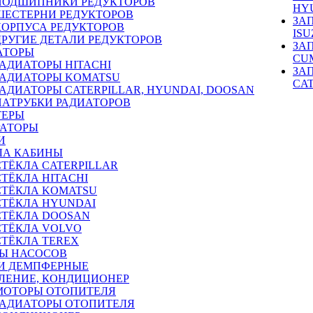
ПОДШИПНИКИ РЕДУКТОРОВ
HY
ШЕСТЕРНИ РЕДУКТОРОВ
ЗА
КОРПУСА РЕДУКТОРОВ
ISU
ДРУГИЕ ДЕТАЛИ РЕДУКТОРОВ
ЗА
АТОРЫ
CU
РАДИАТОРЫ HITACHI
ЗА
РАДИАТОРЫ KOMATSU
CA
РАДИАТОРЫ CATERPILLAR, HYUNDAI, DOOSAN
ПАТРУБКИ РАДИАТОРОВ
ТЕРЫ
РАТОРЫ
И
ЛА КАБИНЫ
СТЁКЛА CATERPILLAR
СТЁКЛА HITACHI
СТЁКЛА KOMATSU
СТЁКЛА HYUNDAI
СТЁКЛА DOOSAN
СТЁКЛА VOLVO
СТЁКЛА TEREX
Ы НАСОСОВ
И ДЕМПФЕРНЫЕ
ЛЕНИЕ, КОНДИЦИОНЕР
МОТОРЫ ОТОПИТЕЛЯ
РАДИАТОРЫ ОТОПИТЕЛЯ