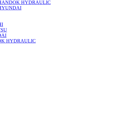
 HANDOK HYDRAULIC
HYUNDAI
I
TSU
DAI
OK HYDRAULIC