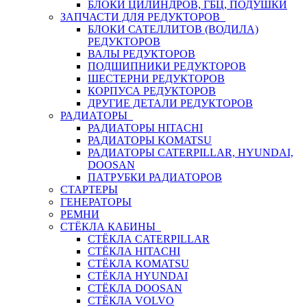
БЛОКИ ЦИЛИНДРОВ, ГБЦ, ПОДУШКИ
ЗАПЧАСТИ ДЛЯ РЕДУКТОРОВ
БЛОКИ САТЕЛЛИТОВ (ВОДИЛА)
РЕДУКТОРОВ
ВАЛЫ РЕДУКТОРОВ
ПОДШИПНИКИ РЕДУКТОРОВ
ШЕСТЕРНИ РЕДУКТОРОВ
КОРПУСА РЕДУКТОРОВ
ДРУГИЕ ДЕТАЛИ РЕДУКТОРОВ
РАДИАТОРЫ
РАДИАТОРЫ HITACHI
РАДИАТОРЫ KOMATSU
РАДИАТОРЫ CATERPILLAR, HYUNDAI,
DOOSAN
ПАТРУБКИ РАДИАТОРОВ
СТАРТЕРЫ
ГЕНЕРАТОРЫ
РЕМНИ
СТЁКЛА КАБИНЫ
СТЁКЛА CATERPILLAR
СТЁКЛА HITACHI
СТЁКЛА KOMATSU
СТЁКЛА HYUNDAI
СТЁКЛА DOOSAN
СТЁКЛА VOLVO