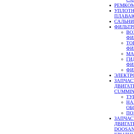
РЕМКОМ
УПЛОТ
ПЛАВА
САЛЬН
ФИЛЬТР
ВО
ФИ
ТО
ФИ
МА
ГИ
ФИ
ФИ
ЭЛЕКТР
ЗАПЧАС
ДВИГАТ
CUMMIN
ТУ
НА
ОБ
ПО
ЗАПЧАС
ДВИГАТ
DOOSAN