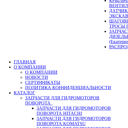
КРЫЛЬЧ
ВЕНТИЛ
ДАТЧИК
ЭКСКАВ
ШАГОВЫ
ТРОСЫ 
ЗАПЧАС
ДИЗЕЛЬ
(Екатери
РАСПРО
ГЛАВНАЯ
О КОМПАНИИ
О КОМПАНИИ
НОВОСТИ
СЕРТИФИКАТЫ
ПОЛИТИКА КОНФИДЕНЦИАЛЬНОСТИ
КАТАЛОГ
ЗАПЧАСТИ ДЛЯ ГИДРОМОТОРОВ
ПОВОРОТА
ЗАПЧАСТИ ДЛЯ ГИДРОМОТОРОВ
ПОВОРОТА HITACHI
ЗАПЧАСТИ ДЛЯ ГИДРОМОТОРОВ
ПОВОРОТА KOMATSU