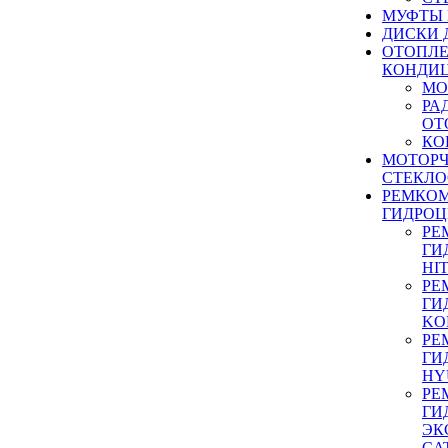
МУФТЫ
ДИСКИ 
ОТОПЛЕ
КОНДИ
МО
РА
ОТ
КО
МОТОР
СТЕКЛО
РЕМКО
ГИДРО
РЕ
ГИ
HI
РЕ
ГИ
KO
РЕ
ГИ
HY
РЕ
ГИ
ЭК
CA