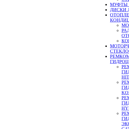
МУФТЫ
ДИСКИ 
ОТОПЛЕ
КОНДИ
МО
РА
ОТ
КО
МОТОР
СТЕКЛО
РЕМКО
ГИДРО
РЕ
ГИ
HI
РЕ
ГИ
KO
РЕ
ГИ
HY
РЕ
ГИ
ЭК
CA