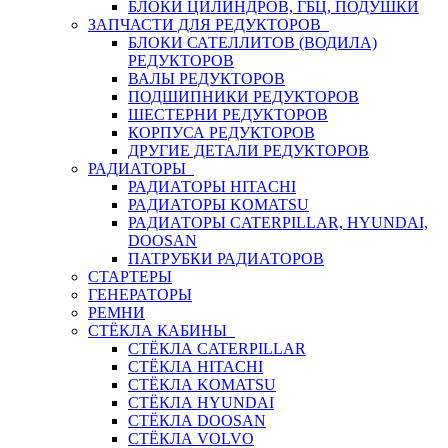
БЛОКИ ЦИЛИНДРОВ, ГБЦ, ПОДУШКИ
ЗАПЧАСТИ ДЛЯ РЕДУКТОРОВ
БЛОКИ САТЕЛЛИТОВ (ВОДИЛА)
РЕДУКТОРОВ
ВАЛЫ РЕДУКТОРОВ
ПОДШИПНИКИ РЕДУКТОРОВ
ШЕСТЕРНИ РЕДУКТОРОВ
КОРПУСА РЕДУКТОРОВ
ДРУГИЕ ДЕТАЛИ РЕДУКТОРОВ
РАДИАТОРЫ
РАДИАТОРЫ HITACHI
РАДИАТОРЫ KOMATSU
РАДИАТОРЫ CATERPILLAR, HYUNDAI,
DOOSAN
ПАТРУБКИ РАДИАТОРОВ
СТАРТЕРЫ
ГЕНЕРАТОРЫ
РЕМНИ
СТЁКЛА КАБИНЫ
СТЁКЛА CATERPILLAR
СТЁКЛА HITACHI
СТЁКЛА KOMATSU
СТЁКЛА HYUNDAI
СТЁКЛА DOOSAN
СТЁКЛА VOLVO