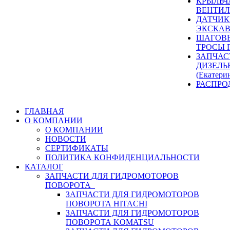
КРЫЛЬЧ
ВЕНТИЛ
ДАТЧИК
ЭКСКАВ
ШАГОВЫ
ТРОСЫ 
ЗАПЧАС
ДИЗЕЛЬ
(Екатери
РАСПРО
ГЛАВНАЯ
О КОМПАНИИ
О КОМПАНИИ
НОВОСТИ
СЕРТИФИКАТЫ
ПОЛИТИКА КОНФИДЕНЦИАЛЬНОСТИ
КАТАЛОГ
ЗАПЧАСТИ ДЛЯ ГИДРОМОТОРОВ
ПОВОРОТА
ЗАПЧАСТИ ДЛЯ ГИДРОМОТОРОВ
ПОВОРОТА HITACHI
ЗАПЧАСТИ ДЛЯ ГИДРОМОТОРОВ
ПОВОРОТА KOMATSU