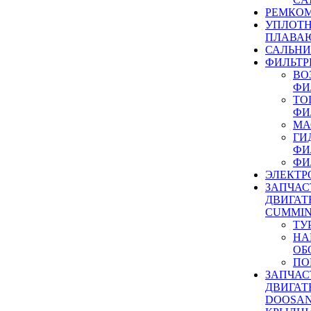
РЕМКОМ
УПЛОТ
ПЛАВА
САЛЬН
ФИЛЬТР
ВО
ФИ
ТО
ФИ
МА
ГИ
ФИ
ФИ
ЭЛЕКТР
ЗАПЧАС
ДВИГАТ
CUMMIN
ТУ
НА
ОБ
ПО
ЗАПЧАС
ДВИГАТ
DOOSAN