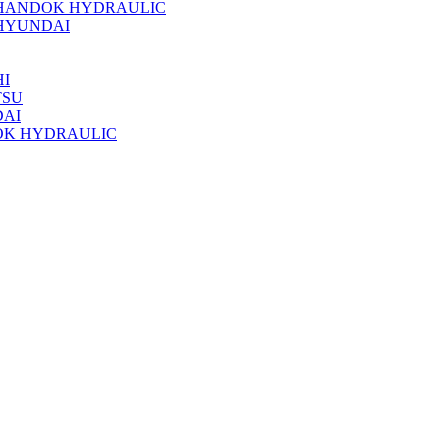
 HANDOK HYDRAULIC
HYUNDAI
I
TSU
DAI
OK HYDRAULIC