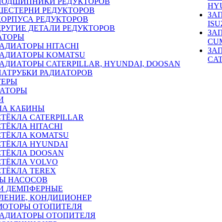
ПОДШИПНИКИ РЕДУКТОРОВ
HY
ШЕСТЕРНИ РЕДУКТОРОВ
ЗА
КОРПУСА РЕДУКТОРОВ
ISU
ДРУГИЕ ДЕТАЛИ РЕДУКТОРОВ
ЗА
АТОРЫ
CU
РАДИАТОРЫ HITACHI
ЗА
РАДИАТОРЫ KOMATSU
CA
РАДИАТОРЫ CATERPILLAR, HYUNDAI, DOOSAN
ПАТРУБКИ РАДИАТОРОВ
ТЕРЫ
РАТОРЫ
И
ЛА КАБИНЫ
СТЁКЛА CATERPILLAR
СТЁКЛА HITACHI
СТЁКЛА KOMATSU
СТЁКЛА HYUNDAI
СТЁКЛА DOOSAN
СТЁКЛА VOLVO
СТЁКЛА TEREX
Ы НАСОСОВ
И ДЕМПФЕРНЫЕ
ЛЕНИЕ, КОНДИЦИОНЕР
МОТОРЫ ОТОПИТЕЛЯ
РАДИАТОРЫ ОТОПИТЕЛЯ