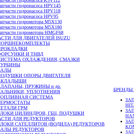
апчасти гидронасоса K3V112
апчасти гидронасоса HPV145
апчасти гидронасоса HPV118
апчасти гидронасоса HPV95
апчасти гидромотора M5X130
апчасти гидромотора M5X180
апчасти гидромотора HMGF68
СТИ ДЛЯ ДВИГАТЕЛЕЙ ISUZU
ПОРШНЕКОМПЛЕКТЫ
ПРОКЛАДКИ
ФОРСУНКИ И ТНВД
СИСТЕМА ОХЛАЖДЕНИЯ, СМАЗКИ
ТУРБИНЫ
ВАЛЫ
ПОДУШКИ ОПОРЫ ДВИГАТЕЛЯ
ВКЛАДЫШИ
КЛАПАНЫ, ПРУЖИНЫ и др.
БРЕНД
САЛЬНИКИ, УПЛОТНЕНИЯ
ТОПЛИВНАЯ СИСТЕМА
ЗА
ТЕРМОСТАТЫ
HIT
ДЕТАЛИ ГРМ
ЗА
БЛОКИ ЦИЛИНДРОВ, ГБЦ, ПОДУШКИ
HA
АСТИ ДЛЯ РЕДУКТОРОВ
ЗА
БЛОКИ САТЕЛЛИТОВ (ВОДИЛА) РЕДУКТОРОВ
KO
ВАЛЫ РЕДУКТОРОВ
ЗА