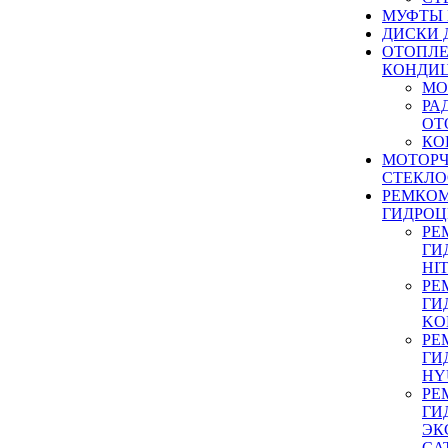
МУФТЫ
ДИСКИ 
ОТОПЛЕ
КОНДИ
МО
РА
ОТ
КО
МОТОР
СТЕКЛО
РЕМКО
ГИДРО
РЕ
ГИ
HI
РЕ
ГИ
KO
РЕ
ГИ
HY
РЕ
ГИ
ЭК
CA