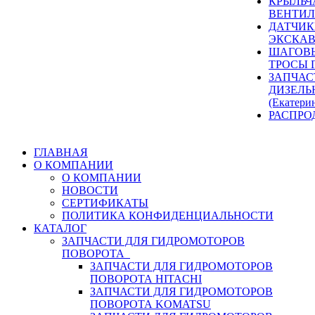
КРЫЛЬЧ
ВЕНТИЛ
ДАТЧИК
ЭКСКАВ
ШАГОВЫ
ТРОСЫ 
ЗАПЧАС
ДИЗЕЛЬ
(Екатери
РАСПРО
ГЛАВНАЯ
О КОМПАНИИ
О КОМПАНИИ
НОВОСТИ
СЕРТИФИКАТЫ
ПОЛИТИКА КОНФИДЕНЦИАЛЬНОСТИ
КАТАЛОГ
ЗАПЧАСТИ ДЛЯ ГИДРОМОТОРОВ
ПОВОРОТА
ЗАПЧАСТИ ДЛЯ ГИДРОМОТОРОВ
ПОВОРОТА HITACHI
ЗАПЧАСТИ ДЛЯ ГИДРОМОТОРОВ
ПОВОРОТА KOMATSU