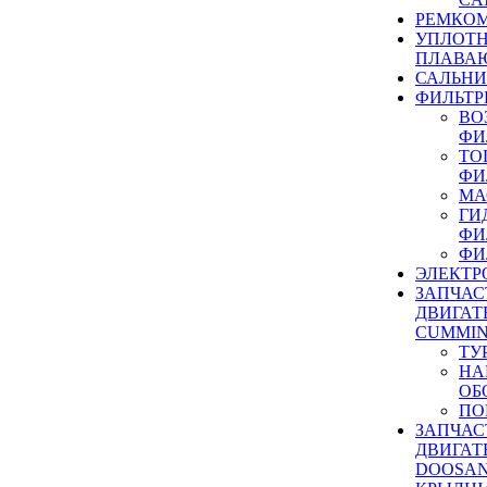
РЕМКОМ
УПЛОТ
ПЛАВА
САЛЬН
ФИЛЬТР
ВО
ФИ
ТО
ФИ
МА
ГИ
ФИ
ФИ
ЭЛЕКТР
ЗАПЧАС
ДВИГАТ
CUMMIN
ТУ
НА
ОБ
ПО
ЗАПЧАС
ДВИГАТ
DOOSAN