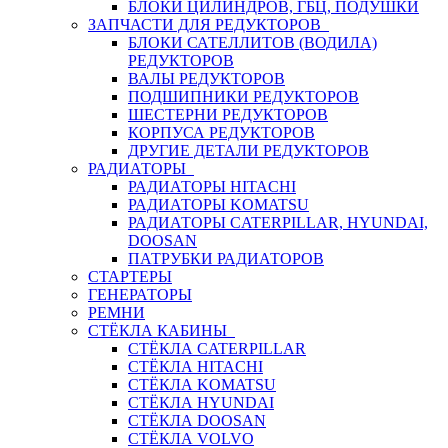
БЛОКИ ЦИЛИНДРОВ, ГБЦ, ПОДУШКИ
ЗАПЧАСТИ ДЛЯ РЕДУКТОРОВ
БЛОКИ САТЕЛЛИТОВ (ВОДИЛА)
РЕДУКТОРОВ
ВАЛЫ РЕДУКТОРОВ
ПОДШИПНИКИ РЕДУКТОРОВ
ШЕСТЕРНИ РЕДУКТОРОВ
КОРПУСА РЕДУКТОРОВ
ДРУГИЕ ДЕТАЛИ РЕДУКТОРОВ
РАДИАТОРЫ
РАДИАТОРЫ HITACHI
РАДИАТОРЫ KOMATSU
РАДИАТОРЫ CATERPILLAR, HYUNDAI,
DOOSAN
ПАТРУБКИ РАДИАТОРОВ
СТАРТЕРЫ
ГЕНЕРАТОРЫ
РЕМНИ
СТЁКЛА КАБИНЫ
СТЁКЛА CATERPILLAR
СТЁКЛА HITACHI
СТЁКЛА KOMATSU
СТЁКЛА HYUNDAI
СТЁКЛА DOOSAN
СТЁКЛА VOLVO