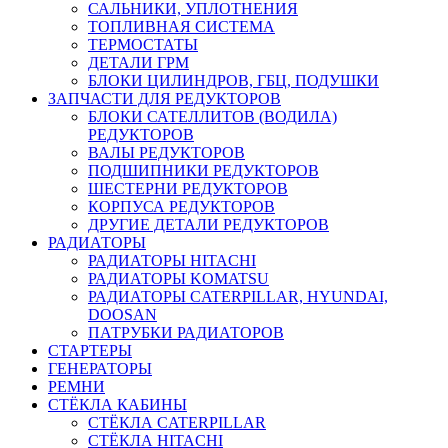
САЛЬНИКИ, УПЛОТНЕНИЯ
ТОПЛИВНАЯ СИСТЕМА
ТЕРМОСТАТЫ
ДЕТАЛИ ГРМ
БЛОКИ ЦИЛИНДРОВ, ГБЦ, ПОДУШКИ
ЗАПЧАСТИ ДЛЯ РЕДУКТОРОВ
БЛОКИ САТЕЛЛИТОВ (ВОДИЛА)
РЕДУКТОРОВ
ВАЛЫ РЕДУКТОРОВ
ПОДШИПНИКИ РЕДУКТОРОВ
ШЕСТЕРНИ РЕДУКТОРОВ
КОРПУСА РЕДУКТОРОВ
ДРУГИЕ ДЕТАЛИ РЕДУКТОРОВ
РАДИАТОРЫ
РАДИАТОРЫ HITACHI
РАДИАТОРЫ KOMATSU
РАДИАТОРЫ CATERPILLAR, HYUNDAI,
DOOSAN
ПАТРУБКИ РАДИАТОРОВ
СТАРТЕРЫ
ГЕНЕРАТОРЫ
РЕМНИ
СТЁКЛА КАБИНЫ
СТЁКЛА CATERPILLAR
СТЁКЛА HITACHI