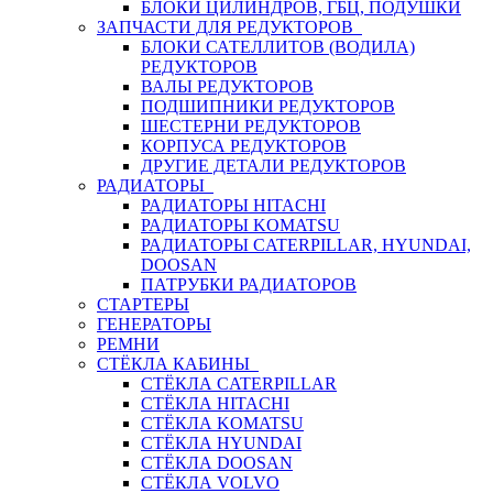
БЛОКИ ЦИЛИНДРОВ, ГБЦ, ПОДУШКИ
ЗАПЧАСТИ ДЛЯ РЕДУКТОРОВ
БЛОКИ САТЕЛЛИТОВ (ВОДИЛА)
РЕДУКТОРОВ
ВАЛЫ РЕДУКТОРОВ
ПОДШИПНИКИ РЕДУКТОРОВ
ШЕСТЕРНИ РЕДУКТОРОВ
КОРПУСА РЕДУКТОРОВ
ДРУГИЕ ДЕТАЛИ РЕДУКТОРОВ
РАДИАТОРЫ
РАДИАТОРЫ HITACHI
РАДИАТОРЫ KOMATSU
РАДИАТОРЫ CATERPILLAR, HYUNDAI,
DOOSAN
ПАТРУБКИ РАДИАТОРОВ
СТАРТЕРЫ
ГЕНЕРАТОРЫ
РЕМНИ
СТЁКЛА КАБИНЫ
СТЁКЛА CATERPILLAR
СТЁКЛА HITACHI
СТЁКЛА KOMATSU
СТЁКЛА HYUNDAI
СТЁКЛА DOOSAN
СТЁКЛА VOLVO