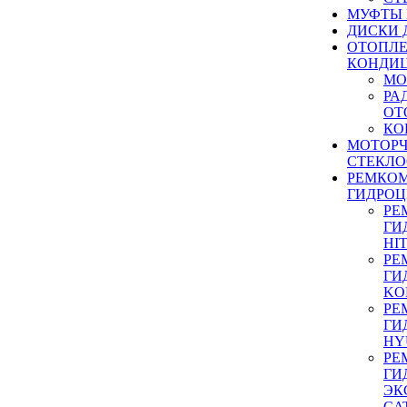
МУФТЫ
ДИСКИ 
ОТОПЛЕ
КОНДИ
МО
РА
ОТ
КО
МОТОР
СТЕКЛО
РЕМКО
ГИДРО
РЕ
ГИ
HI
РЕ
ГИ
KO
РЕ
ГИ
HY
РЕ
ГИ
ЭК
CA