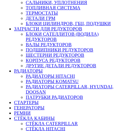
САЛЬНИКИ, УПЛОТНЕНИЯ
ТОПЛИВНАЯ СИСТЕМА
ТЕРМОСТАТЫ
ДЕТАЛИ ГРМ
БЛОКИ ЦИЛИНДРОВ, ГБЦ, ПОДУШКИ
ЗАПЧАСТИ ДЛЯ РЕДУКТОРОВ
БЛОКИ САТЕЛЛИТОВ (ВОДИЛА)
РЕДУКТОРОВ
ВАЛЫ РЕДУКТОРОВ
ПОДШИПНИКИ РЕДУКТОРОВ
ШЕСТЕРНИ РЕДУКТОРОВ
КОРПУСА РЕДУКТОРОВ
ДРУГИЕ ДЕТАЛИ РЕДУКТОРОВ
РАДИАТОРЫ
РАДИАТОРЫ HITACHI
РАДИАТОРЫ KOMATSU
РАДИАТОРЫ CATERPILLAR, HYUNDAI,
DOOSAN
ПАТРУБКИ РАДИАТОРОВ
СТАРТЕРЫ
ГЕНЕРАТОРЫ
РЕМНИ
СТЁКЛА КАБИНЫ
СТЁКЛА CATERPILLAR
СТЁКЛА HITACHI