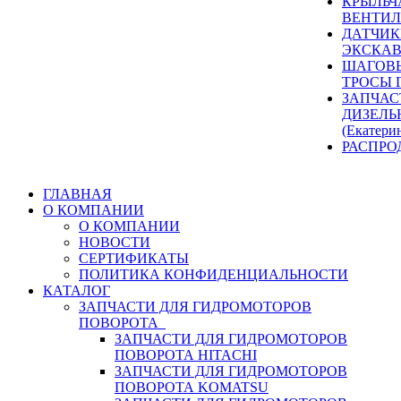
КРЫЛЬЧ
ВЕНТИЛ
ДАТЧИК
ЭКСКАВ
ШАГОВЫ
ТРОСЫ 
ЗАПЧАС
ДИЗЕЛЬ
(Екатери
РАСПРО
ГЛАВНАЯ
О КОМПАНИИ
О КОМПАНИИ
НОВОСТИ
СЕРТИФИКАТЫ
ПОЛИТИКА КОНФИДЕНЦИАЛЬНОСТИ
КАТАЛОГ
ЗАПЧАСТИ ДЛЯ ГИДРОМОТОРОВ
ПОВОРОТА
ЗАПЧАСТИ ДЛЯ ГИДРОМОТОРОВ
ПОВОРОТА HITACHI
ЗАПЧАСТИ ДЛЯ ГИДРОМОТОРОВ
ПОВОРОТА KOMATSU