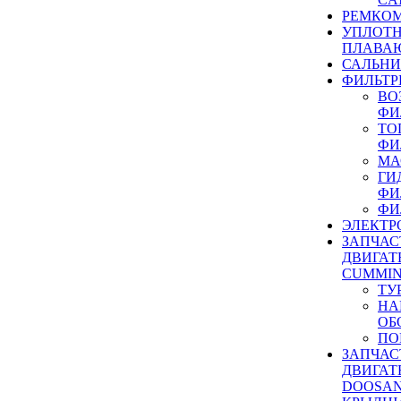
РЕМКОМ
УПЛОТ
ПЛАВА
САЛЬН
ФИЛЬТР
ВО
ФИ
ТО
ФИ
МА
ГИ
ФИ
ФИ
ЭЛЕКТР
ЗАПЧАС
ДВИГАТ
CUMMIN
ТУ
НА
ОБ
ПО
ЗАПЧАС
ДВИГАТ
DOOSAN