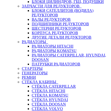
БЛОКИ ЦИЛИНДРОВ, ГБЦ, ПОДУШКИ
ЗАПЧАСТИ ДЛЯ РЕДУКТОРОВ
БЛОКИ САТЕЛЛИТОВ (ВОДИЛА)
РЕДУКТОРОВ
ВАЛЫ РЕДУКТОРОВ
ПОДШИПНИКИ РЕДУКТОРОВ
ШЕСТЕРНИ РЕДУКТОРОВ
КОРПУСА РЕДУКТОРОВ
ДРУГИЕ ДЕТАЛИ РЕДУКТОРОВ
РАДИАТОРЫ
РАДИАТОРЫ HITACHI
РАДИАТОРЫ KOMATSU
РАДИАТОРЫ CATERPILLAR, HYUNDAI,
DOOSAN
ПАТРУБКИ РАДИАТОРОВ
СТАРТЕРЫ
ГЕНЕРАТОРЫ
РЕМНИ
СТЁКЛА КАБИНЫ
СТЁКЛА CATERPILLAR
СТЁКЛА HITACHI
СТЁКЛА KOMATSU
СТЁКЛА HYUNDAI
СТЁКЛА DOOSAN
СТЁКЛА VOLVO