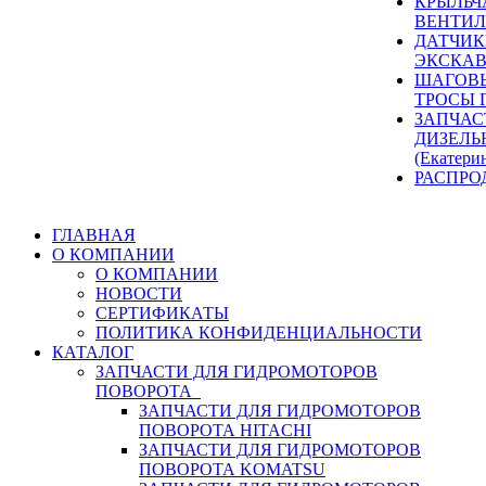
КРЫЛЬЧ
ВЕНТИЛ
ДАТЧИК
ЭКСКАВ
ШАГОВЫ
ТРОСЫ 
ЗАПЧАС
ДИЗЕЛЬ
(Екатери
РАСПРО
ГЛАВНАЯ
О КОМПАНИИ
О КОМПАНИИ
НОВОСТИ
СЕРТИФИКАТЫ
ПОЛИТИКА КОНФИДЕНЦИАЛЬНОСТИ
КАТАЛОГ
ЗАПЧАСТИ ДЛЯ ГИДРОМОТОРОВ
ПОВОРОТА
ЗАПЧАСТИ ДЛЯ ГИДРОМОТОРОВ
ПОВОРОТА HITACHI
ЗАПЧАСТИ ДЛЯ ГИДРОМОТОРОВ
ПОВОРОТА KOMATSU