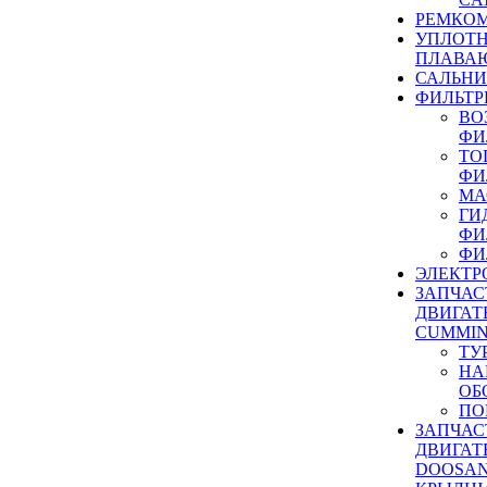
РЕМКОМ
УПЛОТ
ПЛАВА
САЛЬН
ФИЛЬТР
ВО
ФИ
ТО
ФИ
МА
ГИ
ФИ
ФИ
ЭЛЕКТР
ЗАПЧАС
ДВИГАТ
CUMMIN
ТУ
НА
ОБ
ПО
ЗАПЧАС
ДВИГАТ
DOOSAN