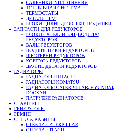
САЛЬНИКИ, УПЛОТНЕНИЯ
ТОПЛИВНАЯ СИСТЕМА
ТЕРМОСТАТЫ
ДЕТАЛИ ГРМ
БЛОКИ ЦИЛИНДРОВ, ГБЦ, ПОДУШКИ
ЗАПЧАСТИ ДЛЯ РЕДУКТОРОВ
БЛОКИ САТЕЛЛИТОВ (ВОДИЛА)
РЕДУКТОРОВ
ВАЛЫ РЕДУКТОРОВ
ПОДШИПНИКИ РЕДУКТОРОВ
ШЕСТЕРНИ РЕДУКТОРОВ
КОРПУСА РЕДУКТОРОВ
ДРУГИЕ ДЕТАЛИ РЕДУКТОРОВ
РАДИАТОРЫ
РАДИАТОРЫ HITACHI
РАДИАТОРЫ KOMATSU
РАДИАТОРЫ CATERPILLAR, HYUNDAI,
DOOSAN
ПАТРУБКИ РАДИАТОРОВ
СТАРТЕРЫ
ГЕНЕРАТОРЫ
РЕМНИ
СТЁКЛА КАБИНЫ
СТЁКЛА CATERPILLAR
СТЁКЛА HITACHI