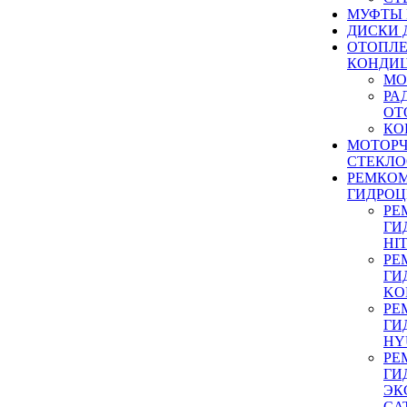
МУФТЫ
ДИСКИ 
ОТОПЛЕ
КОНДИ
МО
РА
ОТ
КО
МОТОР
СТЕКЛО
РЕМКО
ГИДРО
РЕ
ГИ
HI
РЕ
ГИ
KO
РЕ
ГИ
HY
РЕ
ГИ
ЭК
CA