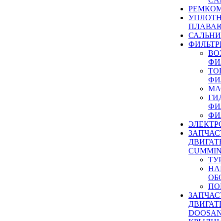
РЕМКОМ
УПЛОТ
ПЛАВА
САЛЬН
ФИЛЬТР
ВО
ФИ
ТО
ФИ
МА
ГИ
ФИ
ФИ
ЭЛЕКТР
ЗАПЧАС
ДВИГАТ
CUMMIN
ТУ
НА
ОБ
ПО
ЗАПЧАС
ДВИГАТ
DOOSAN