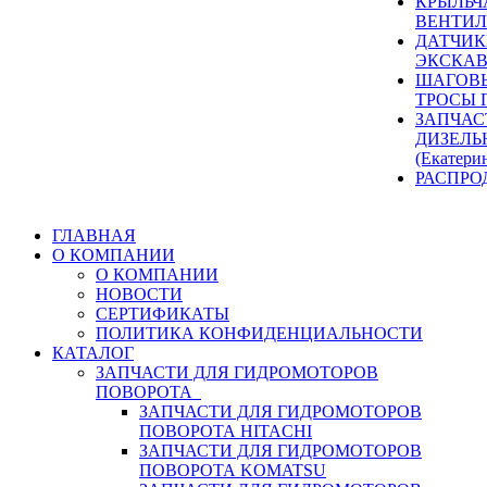
КРЫЛЬЧ
ВЕНТИЛ
ДАТЧИК
ЭКСКАВ
ШАГОВЫ
ТРОСЫ 
ЗАПЧАС
ДИЗЕЛЬ
(Екатери
РАСПРО
ГЛАВНАЯ
О КОМПАНИИ
О КОМПАНИИ
НОВОСТИ
СЕРТИФИКАТЫ
ПОЛИТИКА КОНФИДЕНЦИАЛЬНОСТИ
КАТАЛОГ
ЗАПЧАСТИ ДЛЯ ГИДРОМОТОРОВ
ПОВОРОТА
ЗАПЧАСТИ ДЛЯ ГИДРОМОТОРОВ
ПОВОРОТА HITACHI
ЗАПЧАСТИ ДЛЯ ГИДРОМОТОРОВ
ПОВОРОТА KOMATSU