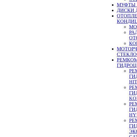
МУФТЫ
ДИСКИ 
ОТОПЛЕ
КОНДИ
МО
РА
ОТ
КО
МОТОР
СТЕКЛО
РЕМКО
ГИДРО
РЕ
ГИ
HI
РЕ
ГИ
KO
РЕ
ГИ
HY
РЕ
ГИ
ЭК
CA