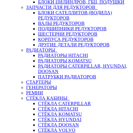
БЛОКИ ЦИЛИНДРОВ, ГБЦ, ПОДУШКИ
ЗАПЧАСТИ ДЛЯ РЕДУКТОРОВ
БЛОКИ САТЕЛЛИТОВ (ВОДИЛА)
РЕДУКТОРОВ
ВАЛЫ РЕДУКТОРОВ
ПОДШИПНИКИ РЕДУКТОРОВ
ШЕСТЕРНИ РЕДУКТОРОВ
КОРПУСА РЕДУКТОРОВ
ДРУГИЕ ДЕТАЛИ РЕДУКТОРОВ
РАДИАТОРЫ
РАДИАТОРЫ HITACHI
РАДИАТОРЫ KOMATSU
РАДИАТОРЫ CATERPILLAR, HYUNDAI,
DOOSAN
ПАТРУБКИ РАДИАТОРОВ
СТАРТЕРЫ
ГЕНЕРАТОРЫ
РЕМНИ
СТЁКЛА КАБИНЫ
СТЁКЛА CATERPILLAR
СТЁКЛА HITACHI
СТЁКЛА KOMATSU
СТЁКЛА HYUNDAI
СТЁКЛА DOOSAN
СТЁКЛА VOLVO