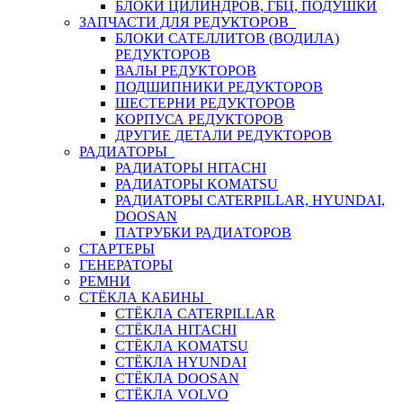
БЛОКИ ЦИЛИНДРОВ, ГБЦ, ПОДУШКИ
ЗАПЧАСТИ ДЛЯ РЕДУКТОРОВ
БЛОКИ САТЕЛЛИТОВ (ВОДИЛА)
РЕДУКТОРОВ
ВАЛЫ РЕДУКТОРОВ
ПОДШИПНИКИ РЕДУКТОРОВ
ШЕСТЕРНИ РЕДУКТОРОВ
КОРПУСА РЕДУКТОРОВ
ДРУГИЕ ДЕТАЛИ РЕДУКТОРОВ
РАДИАТОРЫ
РАДИАТОРЫ HITACHI
РАДИАТОРЫ KOMATSU
РАДИАТОРЫ CATERPILLAR, HYUNDAI,
DOOSAN
ПАТРУБКИ РАДИАТОРОВ
СТАРТЕРЫ
ГЕНЕРАТОРЫ
РЕМНИ
СТЁКЛА КАБИНЫ
СТЁКЛА CATERPILLAR
СТЁКЛА HITACHI
СТЁКЛА KOMATSU
СТЁКЛА HYUNDAI
СТЁКЛА DOOSAN
СТЁКЛА VOLVO