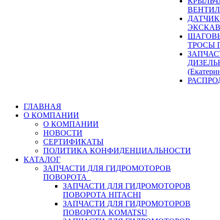
КРЫЛЬЧ
ВЕНТИЛ
ДАТЧИК
ЭКСКАВ
ШАГОВЫ
ТРОСЫ 
ЗАПЧАС
ДИЗЕЛЬ
(Екатери
РАСПРО
ГЛАВНАЯ
О КОМПАНИИ
О КОМПАНИИ
НОВОСТИ
СЕРТИФИКАТЫ
ПОЛИТИКА КОНФИДЕНЦИАЛЬНОСТИ
КАТАЛОГ
ЗАПЧАСТИ ДЛЯ ГИДРОМОТОРОВ
ПОВОРОТА
ЗАПЧАСТИ ДЛЯ ГИДРОМОТОРОВ
ПОВОРОТА HITACHI
ЗАПЧАСТИ ДЛЯ ГИДРОМОТОРОВ
ПОВОРОТА KOMATSU