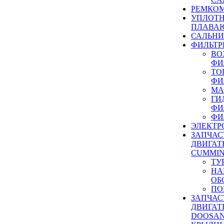
РЕМКОМ
УПЛОТ
ПЛАВА
САЛЬН
ФИЛЬТР
ВО
ФИ
ТО
ФИ
МА
ГИ
ФИ
ФИ
ЭЛЕКТР
ЗАПЧАС
ДВИГАТ
CUMMIN
ТУ
НА
ОБ
ПО
ЗАПЧАС
ДВИГАТ
DOOSAN