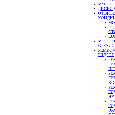
МУФТЫ
ДИСКИ 
ОТОПЛЕ
КОНДИ
МО
РА
ОТ
КО
МОТОР
СТЕКЛО
РЕМКО
ГИДРО
РЕ
ГИ
HI
РЕ
ГИ
KO
РЕ
ГИ
HY
РЕ
ГИ
ЭК
CA