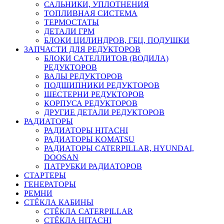
САЛЬНИКИ, УПЛОТНЕНИЯ
ТОПЛИВНАЯ СИСТЕМА
ТЕРМОСТАТЫ
ДЕТАЛИ ГРМ
БЛОКИ ЦИЛИНДРОВ, ГБЦ, ПОДУШКИ
ЗАПЧАСТИ ДЛЯ РЕДУКТОРОВ
БЛОКИ САТЕЛЛИТОВ (ВОДИЛА)
РЕДУКТОРОВ
ВАЛЫ РЕДУКТОРОВ
ПОДШИПНИКИ РЕДУКТОРОВ
ШЕСТЕРНИ РЕДУКТОРОВ
КОРПУСА РЕДУКТОРОВ
ДРУГИЕ ДЕТАЛИ РЕДУКТОРОВ
РАДИАТОРЫ
РАДИАТОРЫ HITACHI
РАДИАТОРЫ KOMATSU
РАДИАТОРЫ CATERPILLAR, HYUNDAI,
DOOSAN
ПАТРУБКИ РАДИАТОРОВ
СТАРТЕРЫ
ГЕНЕРАТОРЫ
РЕМНИ
СТЁКЛА КАБИНЫ
СТЁКЛА CATERPILLAR
СТЁКЛА HITACHI