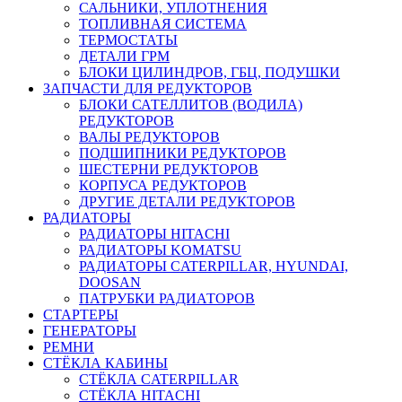
САЛЬНИКИ, УПЛОТНЕНИЯ
ТОПЛИВНАЯ СИСТЕМА
ТЕРМОСТАТЫ
ДЕТАЛИ ГРМ
БЛОКИ ЦИЛИНДРОВ, ГБЦ, ПОДУШКИ
ЗАПЧАСТИ ДЛЯ РЕДУКТОРОВ
БЛОКИ САТЕЛЛИТОВ (ВОДИЛА)
РЕДУКТОРОВ
ВАЛЫ РЕДУКТОРОВ
ПОДШИПНИКИ РЕДУКТОРОВ
ШЕСТЕРНИ РЕДУКТОРОВ
КОРПУСА РЕДУКТОРОВ
ДРУГИЕ ДЕТАЛИ РЕДУКТОРОВ
РАДИАТОРЫ
РАДИАТОРЫ HITACHI
РАДИАТОРЫ KOMATSU
РАДИАТОРЫ CATERPILLAR, HYUNDAI,
DOOSAN
ПАТРУБКИ РАДИАТОРОВ
СТАРТЕРЫ
ГЕНЕРАТОРЫ
РЕМНИ
СТЁКЛА КАБИНЫ
СТЁКЛА CATERPILLAR
СТЁКЛА HITACHI