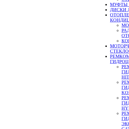
МУФТЫ
ДИСКИ 
ОТОПЛЕ
КОНДИ
МО
РА
ОТ
КО
МОТОР
СТЕКЛО
РЕМКО
ГИДРО
РЕ
ГИ
HI
РЕ
ГИ
KO
РЕ
ГИ
HY
РЕ
ГИ
ЭК
CA