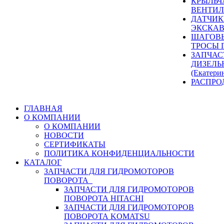
КРЫЛЬЧ
ВЕНТИЛ
ДАТЧИК
ЭКСКАВ
ШАГОВЫ
ТРОСЫ 
ЗАПЧАС
ДИЗЕЛЬ
(Екатери
РАСПРО
ГЛАВНАЯ
О КОМПАНИИ
О КОМПАНИИ
НОВОСТИ
СЕРТИФИКАТЫ
ПОЛИТИКА КОНФИДЕНЦИАЛЬНОСТИ
КАТАЛОГ
ЗАПЧАСТИ ДЛЯ ГИДРОМОТОРОВ
ПОВОРОТА
ЗАПЧАСТИ ДЛЯ ГИДРОМОТОРОВ
ПОВОРОТА HITACHI
ЗАПЧАСТИ ДЛЯ ГИДРОМОТОРОВ
ПОВОРОТА KOMATSU