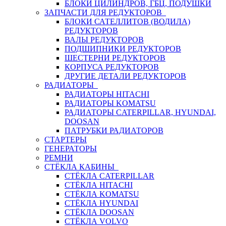
БЛОКИ ЦИЛИНДРОВ, ГБЦ, ПОДУШКИ
ЗАПЧАСТИ ДЛЯ РЕДУКТОРОВ
БЛОКИ САТЕЛЛИТОВ (ВОДИЛА)
РЕДУКТОРОВ
ВАЛЫ РЕДУКТОРОВ
ПОДШИПНИКИ РЕДУКТОРОВ
ШЕСТЕРНИ РЕДУКТОРОВ
КОРПУСА РЕДУКТОРОВ
ДРУГИЕ ДЕТАЛИ РЕДУКТОРОВ
РАДИАТОРЫ
РАДИАТОРЫ HITACHI
РАДИАТОРЫ KOMATSU
РАДИАТОРЫ CATERPILLAR, HYUNDAI,
DOOSAN
ПАТРУБКИ РАДИАТОРОВ
СТАРТЕРЫ
ГЕНЕРАТОРЫ
РЕМНИ
СТЁКЛА КАБИНЫ
СТЁКЛА CATERPILLAR
СТЁКЛА HITACHI
СТЁКЛА KOMATSU
СТЁКЛА HYUNDAI
СТЁКЛА DOOSAN
СТЁКЛА VOLVO