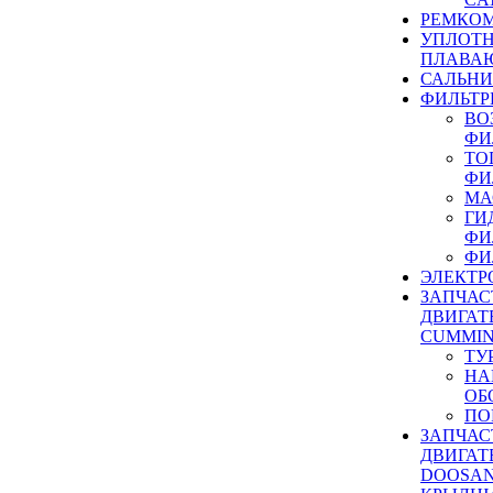
РЕМКОМ
УПЛОТ
ПЛАВА
САЛЬН
ФИЛЬТР
ВО
ФИ
ТО
ФИ
МА
ГИ
ФИ
ФИ
ЭЛЕКТР
ЗАПЧАС
ДВИГАТ
CUMMIN
ТУ
НА
ОБ
ПО
ЗАПЧАС
ДВИГАТ
DOOSAN