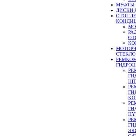
МУФТЫ
ДИСКИ 
ОТОПЛЕ
КОНДИ
МО
РА
ОТ
КО
МОТОР
СТЕКЛО
РЕМКО
ГИДРО
РЕ
ГИ
HI
РЕ
ГИ
KO
РЕ
ГИ
HY
РЕ
ГИ
ЭК
CA