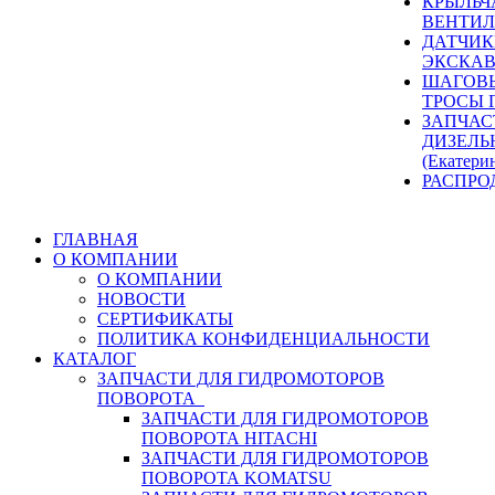
КРЫЛЬЧ
ВЕНТИЛ
ДАТЧИК
ЭКСКАВ
ШАГОВЫ
ТРОСЫ 
ЗАПЧАС
ДИЗЕЛЬ
(Екатери
РАСПРО
ГЛАВНАЯ
О КОМПАНИИ
О КОМПАНИИ
НОВОСТИ
СЕРТИФИКАТЫ
ПОЛИТИКА КОНФИДЕНЦИАЛЬНОСТИ
КАТАЛОГ
ЗАПЧАСТИ ДЛЯ ГИДРОМОТОРОВ
ПОВОРОТА
ЗАПЧАСТИ ДЛЯ ГИДРОМОТОРОВ
ПОВОРОТА HITACHI
ЗАПЧАСТИ ДЛЯ ГИДРОМОТОРОВ
ПОВОРОТА KOMATSU