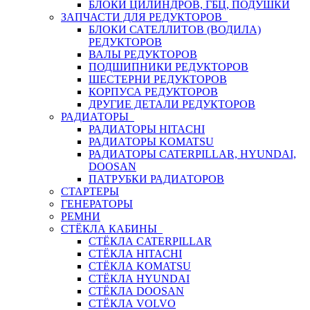
БЛОКИ ЦИЛИНДРОВ, ГБЦ, ПОДУШКИ
ЗАПЧАСТИ ДЛЯ РЕДУКТОРОВ
БЛОКИ САТЕЛЛИТОВ (ВОДИЛА)
РЕДУКТОРОВ
ВАЛЫ РЕДУКТОРОВ
ПОДШИПНИКИ РЕДУКТОРОВ
ШЕСТЕРНИ РЕДУКТОРОВ
КОРПУСА РЕДУКТОРОВ
ДРУГИЕ ДЕТАЛИ РЕДУКТОРОВ
РАДИАТОРЫ
РАДИАТОРЫ HITACHI
РАДИАТОРЫ KOMATSU
РАДИАТОРЫ CATERPILLAR, HYUNDAI,
DOOSAN
ПАТРУБКИ РАДИАТОРОВ
СТАРТЕРЫ
ГЕНЕРАТОРЫ
РЕМНИ
СТЁКЛА КАБИНЫ
СТЁКЛА CATERPILLAR
СТЁКЛА HITACHI
СТЁКЛА KOMATSU
СТЁКЛА HYUNDAI
СТЁКЛА DOOSAN
СТЁКЛА VOLVO