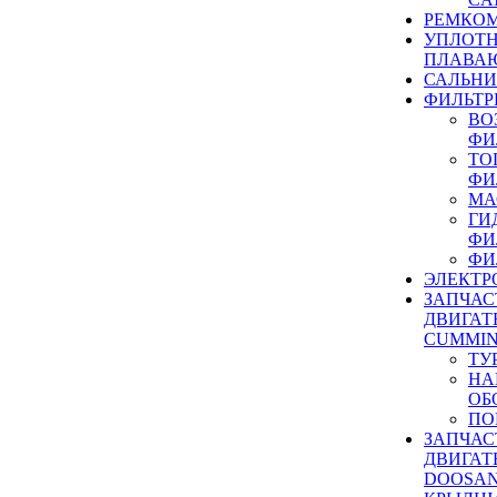
РЕМКОМ
УПЛОТ
ПЛАВА
САЛЬН
ФИЛЬТР
ВО
ФИ
ТО
ФИ
МА
ГИ
ФИ
ФИ
ЭЛЕКТР
ЗАПЧАС
ДВИГАТ
CUMMIN
ТУ
НА
ОБ
ПО
ЗАПЧАС
ДВИГАТ
DOOSAN