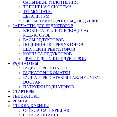
САЛЬНИКИ, УПЛОТНЕНИЯ
ТОПЛИВНАЯ СИСТЕМА
ТЕРМОСТАТЫ
ДЕТАЛИ ГРМ
БЛОКИ ЦИЛИНДРОВ, ГБЦ, ПОДУШКИ
ЗАПЧАСТИ ДЛЯ РЕДУКТОРОВ
БЛОКИ САТЕЛЛИТОВ (ВОДИЛА)
РЕДУКТОРОВ
ВАЛЫ РЕДУКТОРОВ
ПОДШИПНИКИ РЕДУКТОРОВ
ШЕСТЕРНИ РЕДУКТОРОВ
КОРПУСА РЕДУКТОРОВ
ДРУГИЕ ДЕТАЛИ РЕДУКТОРОВ
РАДИАТОРЫ
РАДИАТОРЫ HITACHI
РАДИАТОРЫ KOMATSU
РАДИАТОРЫ CATERPILLAR, HYUNDAI,
DOOSAN
ПАТРУБКИ РАДИАТОРОВ
СТАРТЕРЫ
ГЕНЕРАТОРЫ
РЕМНИ
СТЁКЛА КАБИНЫ
СТЁКЛА CATERPILLAR
СТЁКЛА HITACHI