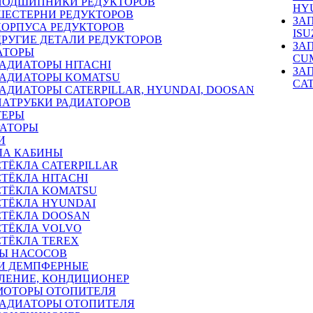
ПОДШИПНИКИ РЕДУКТОРОВ
HY
ШЕСТЕРНИ РЕДУКТОРОВ
ЗА
КОРПУСА РЕДУКТОРОВ
ISU
ДРУГИЕ ДЕТАЛИ РЕДУКТОРОВ
ЗА
АТОРЫ
CU
РАДИАТОРЫ HITACHI
ЗА
РАДИАТОРЫ KOMATSU
CA
РАДИАТОРЫ CATERPILLAR, HYUNDAI, DOOSAN
ПАТРУБКИ РАДИАТОРОВ
ТЕРЫ
РАТОРЫ
И
ЛА КАБИНЫ
СТЁКЛА CATERPILLAR
СТЁКЛА HITACHI
СТЁКЛА KOMATSU
СТЁКЛА HYUNDAI
СТЁКЛА DOOSAN
СТЁКЛА VOLVO
СТЁКЛА TEREX
Ы НАСОСОВ
И ДЕМПФЕРНЫЕ
ЛЕНИЕ, КОНДИЦИОНЕР
МОТОРЫ ОТОПИТЕЛЯ
РАДИАТОРЫ ОТОПИТЕЛЯ