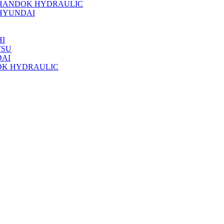
 HANDOK HYDRAULIC
HYUNDAI
I
TSU
DAI
OK HYDRAULIC