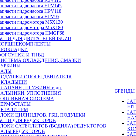
апчасти гидронасоса K3V112
апчасти гидронасоса HPV145
апчасти гидронасоса HPV118
апчасти гидронасоса HPV95
апчасти гидромотора M5X130
апчасти гидромотора M5X180
апчасти гидромотора HMGF68
СТИ ДЛЯ ДВИГАТЕЛЕЙ ISUZU
ПОРШНЕКОМПЛЕКТЫ
ПРОКЛАДКИ
ФОРСУНКИ И ТНВД
СИСТЕМА ОХЛАЖДЕНИЯ, СМАЗКИ
ТУРБИНЫ
ВАЛЫ
ПОДУШКИ ОПОРЫ ДВИГАТЕЛЯ
ВКЛАДЫШИ
КЛАПАНЫ, ПРУЖИНЫ и др.
БРЕНД
САЛЬНИКИ, УПЛОТНЕНИЯ
ТОПЛИВНАЯ СИСТЕМА
ЗА
ТЕРМОСТАТЫ
HIT
ДЕТАЛИ ГРМ
ЗА
БЛОКИ ЦИЛИНДРОВ, ГБЦ, ПОДУШКИ
HA
АСТИ ДЛЯ РЕДУКТОРОВ
ЗА
БЛОКИ САТЕЛЛИТОВ (ВОДИЛА) РЕДУКТОРОВ
KO
ВАЛЫ РЕДУКТОРОВ
ЗА