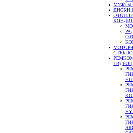
МУФТЫ
ДИСКИ 
ОТОПЛЕ
КОНДИ
МО
РА
ОТ
КО
МОТОР
СТЕКЛО
РЕМКО
ГИДРО
РЕ
ГИ
HI
РЕ
ГИ
KO
РЕ
ГИ
HY
РЕ
ГИ
ЭК
CA