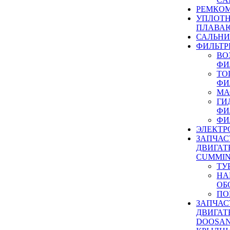
РЕМКОМ
УПЛОТ
ПЛАВА
САЛЬН
ФИЛЬТР
ВО
ФИ
ТО
ФИ
МА
ГИ
ФИ
ФИ
ЭЛЕКТР
ЗАПЧАС
ДВИГАТ
CUMMIN
ТУ
НА
ОБ
ПО
ЗАПЧАС
ДВИГАТ
DOOSAN