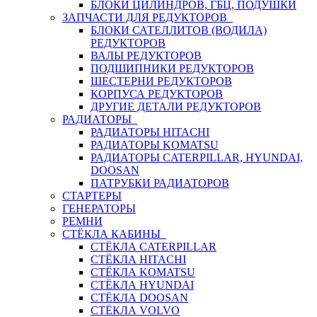
БЛОКИ ЦИЛИНДРОВ, ГБЦ, ПОДУШКИ
ЗАПЧАСТИ ДЛЯ РЕДУКТОРОВ
БЛОКИ САТЕЛЛИТОВ (ВОДИЛА)
РЕДУКТОРОВ
ВАЛЫ РЕДУКТОРОВ
ПОДШИПНИКИ РЕДУКТОРОВ
ШЕСТЕРНИ РЕДУКТОРОВ
КОРПУСА РЕДУКТОРОВ
ДРУГИЕ ДЕТАЛИ РЕДУКТОРОВ
РАДИАТОРЫ
РАДИАТОРЫ HITACHI
РАДИАТОРЫ KOMATSU
РАДИАТОРЫ CATERPILLAR, HYUNDAI,
DOOSAN
ПАТРУБКИ РАДИАТОРОВ
СТАРТЕРЫ
ГЕНЕРАТОРЫ
РЕМНИ
СТЁКЛА КАБИНЫ
СТЁКЛА CATERPILLAR
СТЁКЛА HITACHI
СТЁКЛА KOMATSU
СТЁКЛА HYUNDAI
СТЁКЛА DOOSAN
СТЁКЛА VOLVO