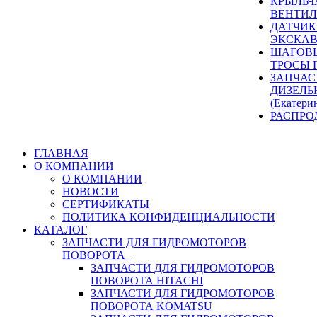
КРЫЛЬЧ
ВЕНТИЛ
ДАТЧИК
ЭКСКАВ
ШАГОВЫ
ТРОСЫ 
ЗАПЧАС
ДИЗЕЛЬ
(Екатери
РАСПРО
ГЛАВНАЯ
О КОМПАНИИ
О КОМПАНИИ
НОВОСТИ
СЕРТИФИКАТЫ
ПОЛИТИКА КОНФИДЕНЦИАЛЬНОСТИ
КАТАЛОГ
ЗАПЧАСТИ ДЛЯ ГИДРОМОТОРОВ
ПОВОРОТА
ЗАПЧАСТИ ДЛЯ ГИДРОМОТОРОВ
ПОВОРОТА HITACHI
ЗАПЧАСТИ ДЛЯ ГИДРОМОТОРОВ
ПОВОРОТА KOMATSU