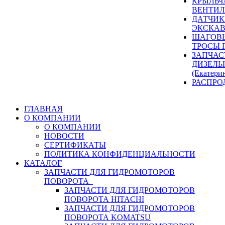
КРЫЛЬЧ
ВЕНТИЛ
ДАТЧИК
ЭКСКАВ
ШАГОВЫ
ТРОСЫ 
ЗАПЧАС
ДИЗЕЛЬ
(Екатери
РАСПРО
ГЛАВНАЯ
О КОМПАНИИ
О КОМПАНИИ
НОВОСТИ
СЕРТИФИКАТЫ
ПОЛИТИКА КОНФИДЕНЦИАЛЬНОСТИ
КАТАЛОГ
ЗАПЧАСТИ ДЛЯ ГИДРОМОТОРОВ
ПОВОРОТА
ЗАПЧАСТИ ДЛЯ ГИДРОМОТОРОВ
ПОВОРОТА HITACHI
ЗАПЧАСТИ ДЛЯ ГИДРОМОТОРОВ
ПОВОРОТА KOMATSU