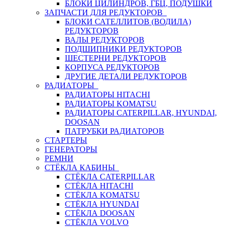
БЛОКИ ЦИЛИНДРОВ, ГБЦ, ПОДУШКИ
ЗАПЧАСТИ ДЛЯ РЕДУКТОРОВ
БЛОКИ САТЕЛЛИТОВ (ВОДИЛА)
РЕДУКТОРОВ
ВАЛЫ РЕДУКТОРОВ
ПОДШИПНИКИ РЕДУКТОРОВ
ШЕСТЕРНИ РЕДУКТОРОВ
КОРПУСА РЕДУКТОРОВ
ДРУГИЕ ДЕТАЛИ РЕДУКТОРОВ
РАДИАТОРЫ
РАДИАТОРЫ HITACHI
РАДИАТОРЫ KOMATSU
РАДИАТОРЫ CATERPILLAR, HYUNDAI,
DOOSAN
ПАТРУБКИ РАДИАТОРОВ
СТАРТЕРЫ
ГЕНЕРАТОРЫ
РЕМНИ
СТЁКЛА КАБИНЫ
СТЁКЛА CATERPILLAR
СТЁКЛА HITACHI
СТЁКЛА KOMATSU
СТЁКЛА HYUNDAI
СТЁКЛА DOOSAN
СТЁКЛА VOLVO