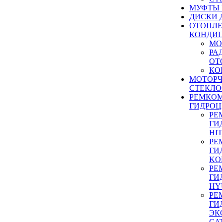
МУФТЫ
ДИСКИ 
ОТОПЛЕ
КОНДИ
МО
РА
ОТ
КО
МОТОР
СТЕКЛО
РЕМКО
ГИДРО
РЕ
ГИ
HI
РЕ
ГИ
KO
РЕ
ГИ
HY
РЕ
ГИ
ЭК
CA