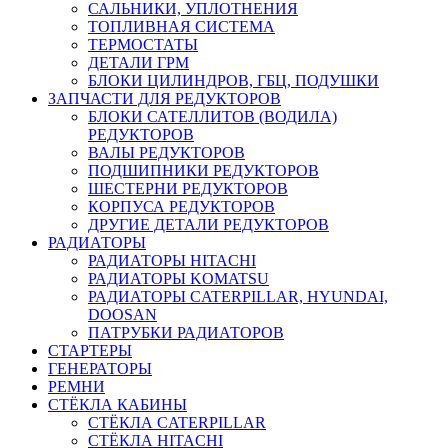
САЛЬНИКИ, УПЛОТНЕНИЯ
ТОПЛИВНАЯ СИСТЕМА
ТЕРМОСТАТЫ
ДЕТАЛИ ГРМ
БЛОКИ ЦИЛИНДРОВ, ГБЦ, ПОДУШКИ
ЗАПЧАСТИ ДЛЯ РЕДУКТОРОВ
БЛОКИ САТЕЛЛИТОВ (ВОДИЛА)
РЕДУКТОРОВ
ВАЛЫ РЕДУКТОРОВ
ПОДШИПНИКИ РЕДУКТОРОВ
ШЕСТЕРНИ РЕДУКТОРОВ
КОРПУСА РЕДУКТОРОВ
ДРУГИЕ ДЕТАЛИ РЕДУКТОРОВ
РАДИАТОРЫ
РАДИАТОРЫ HITACHI
РАДИАТОРЫ KOMATSU
РАДИАТОРЫ CATERPILLAR, HYUNDAI,
DOOSAN
ПАТРУБКИ РАДИАТОРОВ
СТАРТЕРЫ
ГЕНЕРАТОРЫ
РЕМНИ
СТЁКЛА КАБИНЫ
СТЁКЛА CATERPILLAR
СТЁКЛА HITACHI