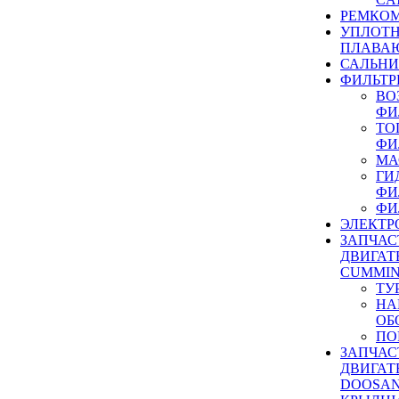
РЕМКОМ
УПЛОТ
ПЛАВА
САЛЬН
ФИЛЬТР
ВО
ФИ
ТО
ФИ
МА
ГИ
ФИ
ФИ
ЭЛЕКТР
ЗАПЧАС
ДВИГАТ
CUMMIN
ТУ
НА
ОБ
ПО
ЗАПЧАС
ДВИГАТ
DOOSAN