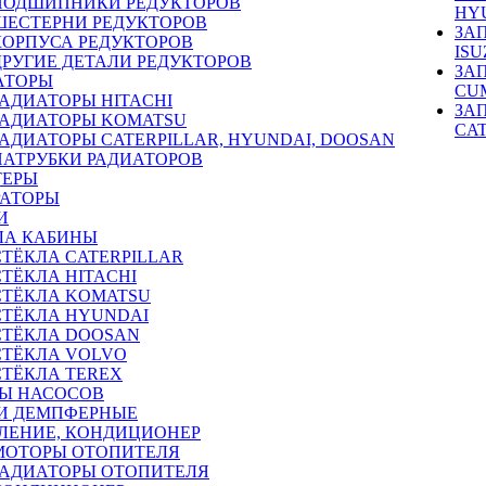
ПОДШИПНИКИ РЕДУКТОРОВ
HY
ШЕСТЕРНИ РЕДУКТОРОВ
ЗА
КОРПУСА РЕДУКТОРОВ
ISU
ДРУГИЕ ДЕТАЛИ РЕДУКТОРОВ
ЗА
АТОРЫ
CU
РАДИАТОРЫ HITACHI
ЗА
РАДИАТОРЫ KOMATSU
CA
РАДИАТОРЫ CATERPILLAR, HYUNDAI, DOOSAN
ПАТРУБКИ РАДИАТОРОВ
ТЕРЫ
РАТОРЫ
И
ЛА КАБИНЫ
СТЁКЛА CATERPILLAR
СТЁКЛА HITACHI
СТЁКЛА KOMATSU
СТЁКЛА HYUNDAI
СТЁКЛА DOOSAN
СТЁКЛА VOLVO
СТЁКЛА TEREX
Ы НАСОСОВ
И ДЕМПФЕРНЫЕ
ЛЕНИЕ, КОНДИЦИОНЕР
МОТОРЫ ОТОПИТЕЛЯ
РАДИАТОРЫ ОТОПИТЕЛЯ