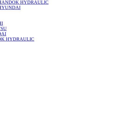
 HANDOK HYDRAULIC
HYUNDAI
I
TSU
DAI
OK HYDRAULIC