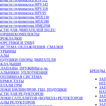
апчасти гидронасоса K3V112
апчасти гидронасоса HPV145
апчасти гидронасоса HPV118
апчасти гидронасоса HPV95
апчасти гидромотора M5X130
апчасти гидромотора M5X180
апчасти гидромотора HMGF68
СТИ ДЛЯ ДВИГАТЕЛЕЙ ISUZU
ПОРШНЕКОМПЛЕКТЫ
ПРОКЛАДКИ
ФОРСУНКИ И ТНВД
СИСТЕМА ОХЛАЖДЕНИЯ, СМАЗКИ
ТУРБИНЫ
ВАЛЫ
ПОДУШКИ ОПОРЫ ДВИГАТЕЛЯ
ВКЛАДЫШИ
КЛАПАНЫ, ПРУЖИНЫ и др.
БРЕНД
САЛЬНИКИ, УПЛОТНЕНИЯ
ТОПЛИВНАЯ СИСТЕМА
ЗА
ТЕРМОСТАТЫ
HIT
ДЕТАЛИ ГРМ
ЗА
БЛОКИ ЦИЛИНДРОВ, ГБЦ, ПОДУШКИ
HA
АСТИ ДЛЯ РЕДУКТОРОВ
ЗА
БЛОКИ САТЕЛЛИТОВ (ВОДИЛА) РЕДУКТОРОВ
KO
ВАЛЫ РЕДУКТОРОВ
ЗА