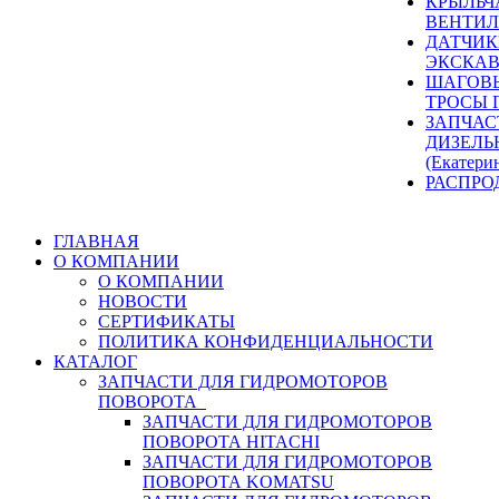
КРЫЛЬЧ
ВЕНТИЛ
ДАТЧИК
ЭКСКАВ
ШАГОВЫ
ТРОСЫ 
ЗАПЧАС
ДИЗЕЛЬ
(Екатери
РАСПРО
ГЛАВНАЯ
О КОМПАНИИ
О КОМПАНИИ
НОВОСТИ
СЕРТИФИКАТЫ
ПОЛИТИКА КОНФИДЕНЦИАЛЬНОСТИ
КАТАЛОГ
ЗАПЧАСТИ ДЛЯ ГИДРОМОТОРОВ
ПОВОРОТА
ЗАПЧАСТИ ДЛЯ ГИДРОМОТОРОВ
ПОВОРОТА HITACHI
ЗАПЧАСТИ ДЛЯ ГИДРОМОТОРОВ
ПОВОРОТА KOMATSU