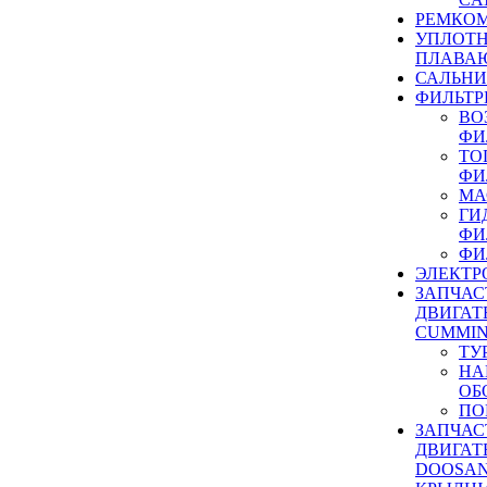
РЕМКОМ
УПЛОТ
ПЛАВА
САЛЬН
ФИЛЬТР
ВО
ФИ
ТО
ФИ
МА
ГИ
ФИ
ФИ
ЭЛЕКТР
ЗАПЧАС
ДВИГАТ
CUMMIN
ТУ
НА
ОБ
ПО
ЗАПЧАС
ДВИГАТ
DOOSAN