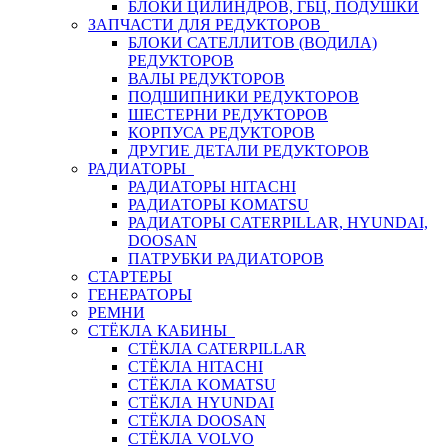
БЛОКИ ЦИЛИНДРОВ, ГБЦ, ПОДУШКИ
ЗАПЧАСТИ ДЛЯ РЕДУКТОРОВ
БЛОКИ САТЕЛЛИТОВ (ВОДИЛА)
РЕДУКТОРОВ
ВАЛЫ РЕДУКТОРОВ
ПОДШИПНИКИ РЕДУКТОРОВ
ШЕСТЕРНИ РЕДУКТОРОВ
КОРПУСА РЕДУКТОРОВ
ДРУГИЕ ДЕТАЛИ РЕДУКТОРОВ
РАДИАТОРЫ
РАДИАТОРЫ HITACHI
РАДИАТОРЫ KOMATSU
РАДИАТОРЫ CATERPILLAR, HYUNDAI,
DOOSAN
ПАТРУБКИ РАДИАТОРОВ
СТАРТЕРЫ
ГЕНЕРАТОРЫ
РЕМНИ
СТЁКЛА КАБИНЫ
СТЁКЛА CATERPILLAR
СТЁКЛА HITACHI
СТЁКЛА KOMATSU
СТЁКЛА HYUNDAI
СТЁКЛА DOOSAN
СТЁКЛА VOLVO