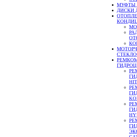
МУФТЫ
ДИСКИ 
ОТОПЛЕ
КОНДИ
МО
РА
ОТ
КО
МОТОР
СТЕКЛО
РЕМКО
ГИДРО
РЕ
ГИ
HI
РЕ
ГИ
KO
РЕ
ГИ
HY
РЕ
ГИ
ЭК
CA