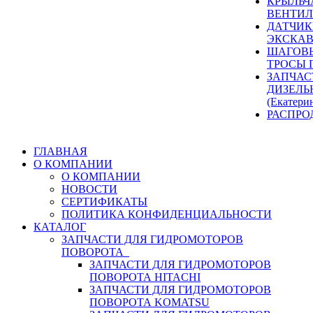
КРЫЛЬЧ
ВЕНТИЛ
ДАТЧИК
ЭКСКАВ
ШАГОВЫ
ТРОСЫ 
ЗАПЧАС
ДИЗЕЛЬ
(Екатери
РАСПРО
ГЛАВНАЯ
О КОМПАНИИ
О КОМПАНИИ
НОВОСТИ
СЕРТИФИКАТЫ
ПОЛИТИКА КОНФИДЕНЦИАЛЬНОСТИ
КАТАЛОГ
ЗАПЧАСТИ ДЛЯ ГИДРОМОТОРОВ
ПОВОРОТА
ЗАПЧАСТИ ДЛЯ ГИДРОМОТОРОВ
ПОВОРОТА HITACHI
ЗАПЧАСТИ ДЛЯ ГИДРОМОТОРОВ
ПОВОРОТА KOMATSU