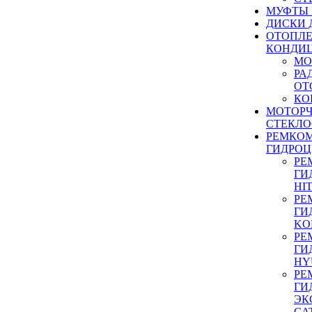
МУФТЫ
ДИСКИ 
ОТОПЛЕ
КОНДИ
МО
РА
ОТ
КО
МОТОР
СТЕКЛО
РЕМКО
ГИДРО
РЕ
ГИ
HI
РЕ
ГИ
KO
РЕ
ГИ
HY
РЕ
ГИ
ЭК
CA