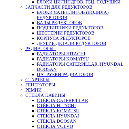
БЛОКИ ЦИЛИНДРОВ, ГБЦ, ПОДУШКИ
ЗАПЧАСТИ ДЛЯ РЕДУКТОРОВ
БЛОКИ САТЕЛЛИТОВ (ВОДИЛА)
РЕДУКТОРОВ
ВАЛЫ РЕДУКТОРОВ
ПОДШИПНИКИ РЕДУКТОРОВ
ШЕСТЕРНИ РЕДУКТОРОВ
КОРПУСА РЕДУКТОРОВ
ДРУГИЕ ДЕТАЛИ РЕДУКТОРОВ
РАДИАТОРЫ
РАДИАТОРЫ HITACHI
РАДИАТОРЫ KOMATSU
РАДИАТОРЫ CATERPILLAR, HYUNDAI,
DOOSAN
ПАТРУБКИ РАДИАТОРОВ
СТАРТЕРЫ
ГЕНЕРАТОРЫ
РЕМНИ
СТЁКЛА КАБИНЫ
СТЁКЛА CATERPILLAR
СТЁКЛА HITACHI
СТЁКЛА KOMATSU
СТЁКЛА HYUNDAI
СТЁКЛА DOOSAN
СТЁКЛА VOLVO