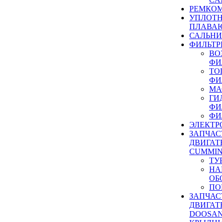
РЕМКОМ
УПЛОТ
ПЛАВА
САЛЬН
ФИЛЬТР
ВО
ФИ
ТО
ФИ
МА
ГИ
ФИ
ФИ
ЭЛЕКТР
ЗАПЧАС
ДВИГАТ
CUMMIN
ТУ
НА
ОБ
ПО
ЗАПЧАС
ДВИГАТ
DOOSAN