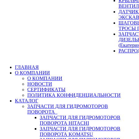
КРЫЛЬЧ
ВЕНТИЛ
ДАТЧИК
ЭКСКАВ
ШАГОВЫ
ТРОСЫ 
ЗАПЧАС
ДИЗЕЛЬ
(Екатери
РАСПРО
ГЛАВНАЯ
О КОМПАНИИ
О КОМПАНИИ
НОВОСТИ
СЕРТИФИКАТЫ
ПОЛИТИКА КОНФИДЕНЦИАЛЬНОСТИ
КАТАЛОГ
ЗАПЧАСТИ ДЛЯ ГИДРОМОТОРОВ
ПОВОРОТА
ЗАПЧАСТИ ДЛЯ ГИДРОМОТОРОВ
ПОВОРОТА HITACHI
ЗАПЧАСТИ ДЛЯ ГИДРОМОТОРОВ
ПОВОРОТА KOMATSU