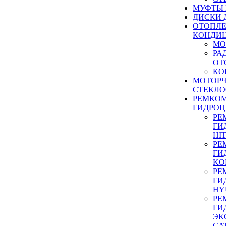
МУФТЫ
ДИСКИ 
ОТОПЛЕ
КОНДИ
МО
РА
ОТ
КО
МОТОР
СТЕКЛО
РЕМКО
ГИДРО
РЕ
ГИ
HI
РЕ
ГИ
KO
РЕ
ГИ
HY
РЕ
ГИ
ЭК
CA