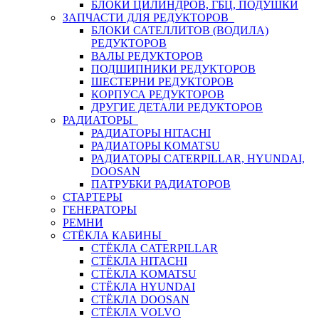
БЛОКИ ЦИЛИНДРОВ, ГБЦ, ПОДУШКИ
ЗАПЧАСТИ ДЛЯ РЕДУКТОРОВ
БЛОКИ САТЕЛЛИТОВ (ВОДИЛА)
РЕДУКТОРОВ
ВАЛЫ РЕДУКТОРОВ
ПОДШИПНИКИ РЕДУКТОРОВ
ШЕСТЕРНИ РЕДУКТОРОВ
КОРПУСА РЕДУКТОРОВ
ДРУГИЕ ДЕТАЛИ РЕДУКТОРОВ
РАДИАТОРЫ
РАДИАТОРЫ HITACHI
РАДИАТОРЫ KOMATSU
РАДИАТОРЫ CATERPILLAR, HYUNDAI,
DOOSAN
ПАТРУБКИ РАДИАТОРОВ
СТАРТЕРЫ
ГЕНЕРАТОРЫ
РЕМНИ
СТЁКЛА КАБИНЫ
СТЁКЛА CATERPILLAR
СТЁКЛА HITACHI
СТЁКЛА KOMATSU
СТЁКЛА HYUNDAI
СТЁКЛА DOOSAN
СТЁКЛА VOLVO