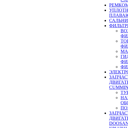
РЕМКОМ
УПЛОТ
ПЛАВА
САЛЬН
ФИЛЬТР
ВО
ФИ
ТО
ФИ
МА
ГИ
ФИ
ФИ
ЭЛЕКТР
ЗАПЧАС
ДВИГАТ
CUMMIN
ТУ
НА
ОБ
ПО
ЗАПЧАС
ДВИГАТ
DOOSAN