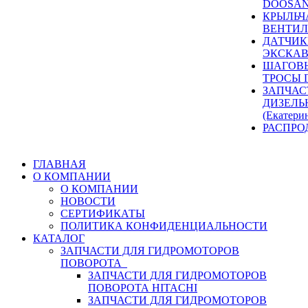
DOOSAN
КРЫЛЬЧ
ВЕНТИЛ
ДАТЧИК
ЭКСКАВ
ШАГОВЫ
ТРОСЫ 
ЗАПЧАС
ДИЗЕЛЬ
(Екатери
РАСПРО
ГЛАВНАЯ
О КОМПАНИИ
О КОМПАНИИ
НОВОСТИ
СЕРТИФИКАТЫ
ПОЛИТИКА КОНФИДЕНЦИАЛЬНОСТИ
КАТАЛОГ
ЗАПЧАСТИ ДЛЯ ГИДРОМОТОРОВ
ПОВОРОТА
ЗАПЧАСТИ ДЛЯ ГИДРОМОТОРОВ
ПОВОРОТА HITACHI
ЗАПЧАСТИ ДЛЯ ГИДРОМОТОРОВ