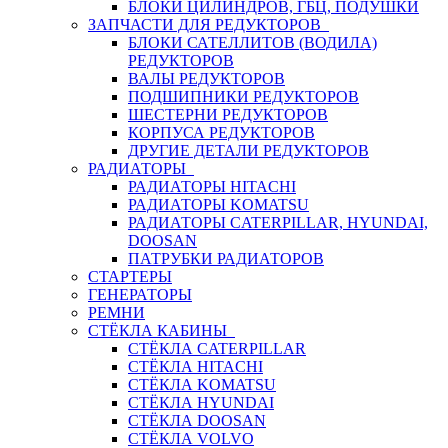
БЛОКИ ЦИЛИНДРОВ, ГБЦ, ПОДУШКИ
ЗАПЧАСТИ ДЛЯ РЕДУКТОРОВ
БЛОКИ САТЕЛЛИТОВ (ВОДИЛА)
РЕДУКТОРОВ
ВАЛЫ РЕДУКТОРОВ
ПОДШИПНИКИ РЕДУКТОРОВ
ШЕСТЕРНИ РЕДУКТОРОВ
КОРПУСА РЕДУКТОРОВ
ДРУГИЕ ДЕТАЛИ РЕДУКТОРОВ
РАДИАТОРЫ
РАДИАТОРЫ HITACHI
РАДИАТОРЫ KOMATSU
РАДИАТОРЫ CATERPILLAR, HYUNDAI,
DOOSAN
ПАТРУБКИ РАДИАТОРОВ
СТАРТЕРЫ
ГЕНЕРАТОРЫ
РЕМНИ
СТЁКЛА КАБИНЫ
СТЁКЛА CATERPILLAR
СТЁКЛА HITACHI
СТЁКЛА KOMATSU
СТЁКЛА HYUNDAI
СТЁКЛА DOOSAN
СТЁКЛА VOLVO