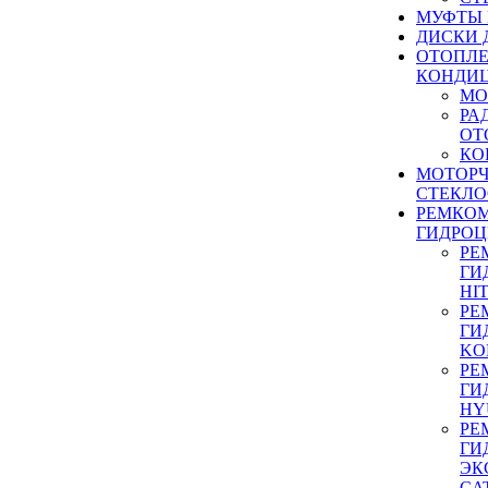
МУФТЫ
ДИСКИ 
ОТОПЛЕ
КОНДИ
МО
РА
ОТ
КО
МОТОР
СТЕКЛО
РЕМКО
ГИДРО
РЕ
ГИ
HI
РЕ
ГИ
KO
РЕ
ГИ
HY
РЕ
ГИ
ЭК
CA