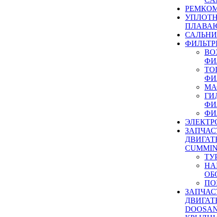
РЕМКОМ
УПЛОТ
ПЛАВА
САЛЬН
ФИЛЬТР
ВО
ФИ
ТО
ФИ
МА
ГИ
ФИ
ФИ
ЭЛЕКТР
ЗАПЧАС
ДВИГАТ
CUMMIN
ТУ
НА
ОБ
ПО
ЗАПЧАС
ДВИГАТ
DOOSAN