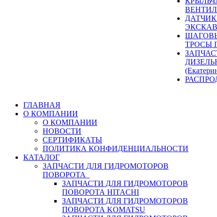
КРЫЛЬЧ
ВЕНТИЛ
ДАТЧИК
ЭКСКАВ
ШАГОВЫ
ТРОСЫ 
ЗАПЧАС
ДИЗЕЛЬ
(Екатери
РАСПРО
ГЛАВНАЯ
О КОМПАНИИ
О КОМПАНИИ
НОВОСТИ
СЕРТИФИКАТЫ
ПОЛИТИКА КОНФИДЕНЦИАЛЬНОСТИ
КАТАЛОГ
ЗАПЧАСТИ ДЛЯ ГИДРОМОТОРОВ
ПОВОРОТА
ЗАПЧАСТИ ДЛЯ ГИДРОМОТОРОВ
ПОВОРОТА HITACHI
ЗАПЧАСТИ ДЛЯ ГИДРОМОТОРОВ
ПОВОРОТА KOMATSU