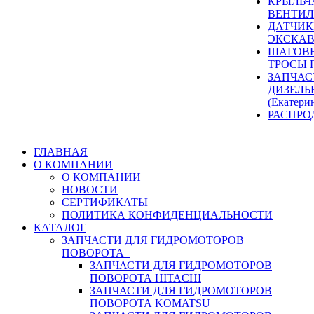
КРЫЛЬЧ
ВЕНТИЛ
ДАТЧИК
ЭКСКАВ
ШАГОВЫ
ТРОСЫ 
ЗАПЧАС
ДИЗЕЛЬ
(Екатери
РАСПРО
ГЛАВНАЯ
О КОМПАНИИ
О КОМПАНИИ
НОВОСТИ
СЕРТИФИКАТЫ
ПОЛИТИКА КОНФИДЕНЦИАЛЬНОСТИ
КАТАЛОГ
ЗАПЧАСТИ ДЛЯ ГИДРОМОТОРОВ
ПОВОРОТА
ЗАПЧАСТИ ДЛЯ ГИДРОМОТОРОВ
ПОВОРОТА HITACHI
ЗАПЧАСТИ ДЛЯ ГИДРОМОТОРОВ
ПОВОРОТА KOMATSU