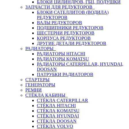
БЛОКИ ЦИЛИНДРОВ, ГБЦ, ПОДУШКИ
ЗАПЧАСТИ ДЛЯ РЕДУКТОРОВ
БЛОКИ САТЕЛЛИТОВ (ВОДИЛА)
РЕДУКТОРОВ
ВАЛЫ РЕДУКТОРОВ
ПОДШИПНИКИ РЕДУКТОРОВ
ШЕСТЕРНИ РЕДУКТОРОВ
КОРПУСА РЕДУКТОРОВ
ДРУГИЕ ДЕТАЛИ РЕДУКТОРОВ
РАДИАТОРЫ
РАДИАТОРЫ HITACHI
РАДИАТОРЫ KOMATSU
РАДИАТОРЫ CATERPILLAR, HYUNDAI,
DOOSAN
ПАТРУБКИ РАДИАТОРОВ
СТАРТЕРЫ
ГЕНЕРАТОРЫ
РЕМНИ
СТЁКЛА КАБИНЫ
СТЁКЛА CATERPILLAR
СТЁКЛА HITACHI
СТЁКЛА KOMATSU
СТЁКЛА HYUNDAI
СТЁКЛА DOOSAN
СТЁКЛА VOLVO