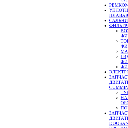
РЕМКОМ
УПЛОТ
ПЛАВА
САЛЬН
ФИЛЬТР
ВО
ФИ
ТО
ФИ
МА
ГИ
ФИ
ФИ
ЭЛЕКТР
ЗАПЧАС
ДВИГАТ
CUMMIN
ТУ
НА
ОБ
ПО
ЗАПЧАС
ДВИГАТ
DOOSAN