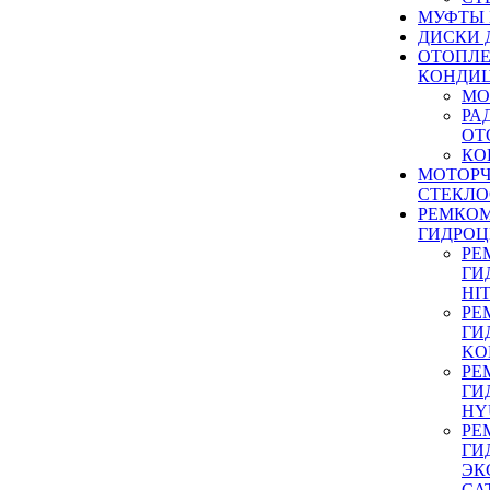
МУФТЫ
ДИСКИ 
ОТОПЛЕ
КОНДИ
МО
РА
ОТ
КО
МОТОР
СТЕКЛО
РЕМКО
ГИДРО
РЕ
ГИ
HI
РЕ
ГИ
KO
РЕ
ГИ
HY
РЕ
ГИ
ЭК
CA