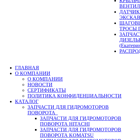
КРЫЛЬЧ
ВЕНТИЛ
ДАТЧИК
ЭКСКАВ
ШАГОВЫ
ТРОСЫ 
ЗАПЧАС
ДИЗЕЛЬ
(Екатери
РАСПРО
ГЛАВНАЯ
О КОМПАНИИ
О КОМПАНИИ
НОВОСТИ
СЕРТИФИКАТЫ
ПОЛИТИКА КОНФИДЕНЦИАЛЬНОСТИ
КАТАЛОГ
ЗАПЧАСТИ ДЛЯ ГИДРОМОТОРОВ
ПОВОРОТА
ЗАПЧАСТИ ДЛЯ ГИДРОМОТОРОВ
ПОВОРОТА HITACHI
ЗАПЧАСТИ ДЛЯ ГИДРОМОТОРОВ
ПОВОРОТА KOMATSU