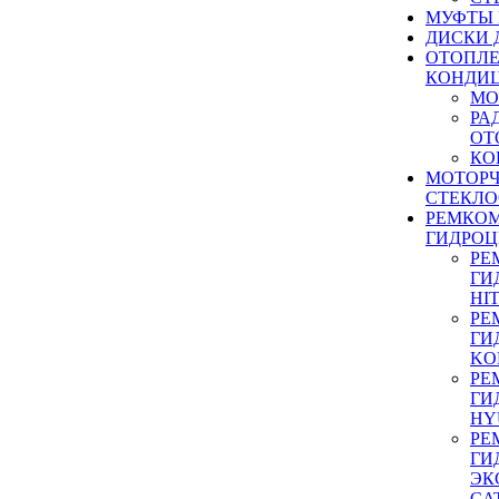
МУФТЫ
ДИСКИ 
ОТОПЛЕ
КОНДИ
МО
РА
ОТ
КО
МОТОР
СТЕКЛО
РЕМКО
ГИДРО
РЕ
ГИ
HI
РЕ
ГИ
KO
РЕ
ГИ
HY
РЕ
ГИ
ЭК
CA