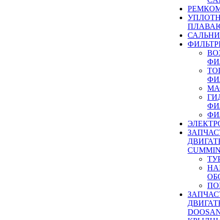
РЕМКОМ
УПЛОТ
ПЛАВА
САЛЬН
ФИЛЬТР
ВО
ФИ
ТО
ФИ
МА
ГИ
ФИ
ФИ
ЭЛЕКТР
ЗАПЧАС
ДВИГАТ
CUMMIN
ТУ
НА
ОБ
ПО
ЗАПЧАС
ДВИГАТ
DOOSAN