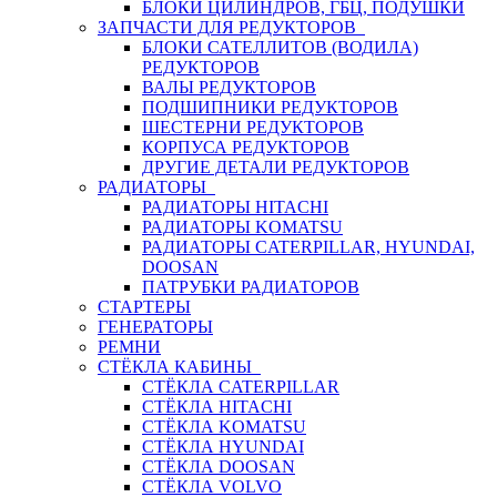
БЛОКИ ЦИЛИНДРОВ, ГБЦ, ПОДУШКИ
ЗАПЧАСТИ ДЛЯ РЕДУКТОРОВ
БЛОКИ САТЕЛЛИТОВ (ВОДИЛА)
РЕДУКТОРОВ
ВАЛЫ РЕДУКТОРОВ
ПОДШИПНИКИ РЕДУКТОРОВ
ШЕСТЕРНИ РЕДУКТОРОВ
КОРПУСА РЕДУКТОРОВ
ДРУГИЕ ДЕТАЛИ РЕДУКТОРОВ
РАДИАТОРЫ
РАДИАТОРЫ HITACHI
РАДИАТОРЫ KOMATSU
РАДИАТОРЫ CATERPILLAR, HYUNDAI,
DOOSAN
ПАТРУБКИ РАДИАТОРОВ
СТАРТЕРЫ
ГЕНЕРАТОРЫ
РЕМНИ
СТЁКЛА КАБИНЫ
СТЁКЛА CATERPILLAR
СТЁКЛА HITACHI
СТЁКЛА KOMATSU
СТЁКЛА HYUNDAI
СТЁКЛА DOOSAN
СТЁКЛА VOLVO