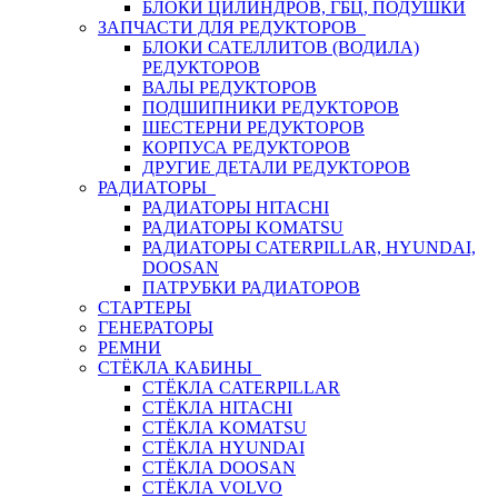
БЛОКИ ЦИЛИНДРОВ, ГБЦ, ПОДУШКИ
ЗАПЧАСТИ ДЛЯ РЕДУКТОРОВ
БЛОКИ САТЕЛЛИТОВ (ВОДИЛА)
РЕДУКТОРОВ
ВАЛЫ РЕДУКТОРОВ
ПОДШИПНИКИ РЕДУКТОРОВ
ШЕСТЕРНИ РЕДУКТОРОВ
КОРПУСА РЕДУКТОРОВ
ДРУГИЕ ДЕТАЛИ РЕДУКТОРОВ
РАДИАТОРЫ
РАДИАТОРЫ HITACHI
РАДИАТОРЫ KOMATSU
РАДИАТОРЫ CATERPILLAR, HYUNDAI,
DOOSAN
ПАТРУБКИ РАДИАТОРОВ
СТАРТЕРЫ
ГЕНЕРАТОРЫ
РЕМНИ
СТЁКЛА КАБИНЫ
СТЁКЛА CATERPILLAR
СТЁКЛА HITACHI
СТЁКЛА KOMATSU
СТЁКЛА HYUNDAI
СТЁКЛА DOOSAN
СТЁКЛА VOLVO