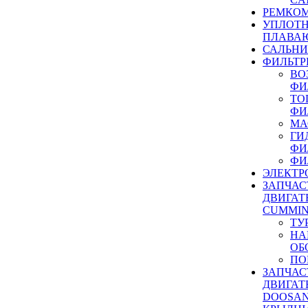
РЕМКОМ
УПЛОТ
ПЛАВА
САЛЬН
ФИЛЬТР
ВО
ФИ
ТО
ФИ
МА
ГИ
ФИ
ФИ
ЭЛЕКТР
ЗАПЧАС
ДВИГАТ
CUMMIN
ТУ
НА
ОБ
ПО
ЗАПЧАС
ДВИГАТ
DOOSAN