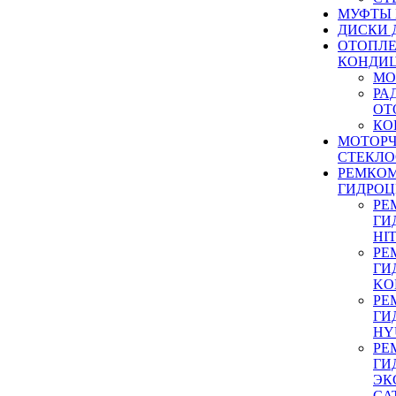
МУФТЫ
ДИСКИ 
ОТОПЛЕ
КОНДИ
МО
РА
ОТ
КО
МОТОР
СТЕКЛО
РЕМКО
ГИДРО
РЕ
ГИ
HI
РЕ
ГИ
KO
РЕ
ГИ
HY
РЕ
ГИ
ЭК
CA