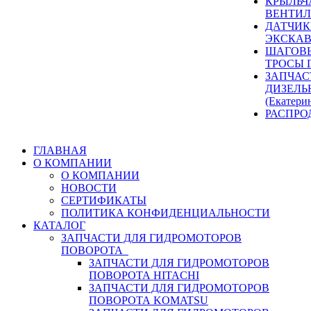
КРЫЛЬЧ
ВЕНТИЛ
ДАТЧИК
ЭКСКАВ
ШАГОВЫ
ТРОСЫ 
ЗАПЧАС
ДИЗЕЛЬ
(Екатери
РАСПРО
ГЛАВНАЯ
О КОМПАНИИ
О КОМПАНИИ
НОВОСТИ
СЕРТИФИКАТЫ
ПОЛИТИКА КОНФИДЕНЦИАЛЬНОСТИ
КАТАЛОГ
ЗАПЧАСТИ ДЛЯ ГИДРОМОТОРОВ
ПОВОРОТА
ЗАПЧАСТИ ДЛЯ ГИДРОМОТОРОВ
ПОВОРОТА HITACHI
ЗАПЧАСТИ ДЛЯ ГИДРОМОТОРОВ
ПОВОРОТА KOMATSU