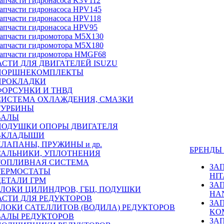
апчасти гидронасоса K3V112
апчасти гидронасоса HPV145
апчасти гидронасоса HPV118
апчасти гидронасоса HPV95
апчасти гидромотора M5X130
апчасти гидромотора M5X180
апчасти гидромотора HMGF68
СТИ ДЛЯ ДВИГАТЕЛЕЙ ISUZU
ПОРШНЕКОМПЛЕКТЫ
ПРОКЛАДКИ
ФОРСУНКИ И ТНВД
СИСТЕМА ОХЛАЖДЕНИЯ, СМАЗКИ
ТУРБИНЫ
ВАЛЫ
ПОДУШКИ ОПОРЫ ДВИГАТЕЛЯ
ВКЛАДЫШИ
КЛАПАНЫ, ПРУЖИНЫ и др.
БРЕНД
САЛЬНИКИ, УПЛОТНЕНИЯ
ТОПЛИВНАЯ СИСТЕМА
ЗА
ТЕРМОСТАТЫ
HIT
ДЕТАЛИ ГРМ
ЗА
БЛОКИ ЦИЛИНДРОВ, ГБЦ, ПОДУШКИ
HA
АСТИ ДЛЯ РЕДУКТОРОВ
ЗА
БЛОКИ САТЕЛЛИТОВ (ВОДИЛА) РЕДУКТОРОВ
KO
ВАЛЫ РЕДУКТОРОВ
ЗА