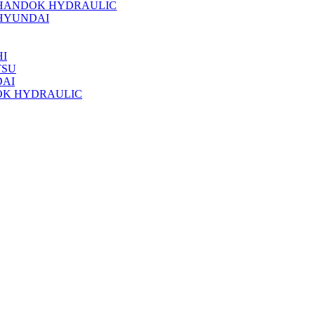
 HANDOK HYDRAULIC
HYUNDAI
I
TSU
DAI
OK HYDRAULIC