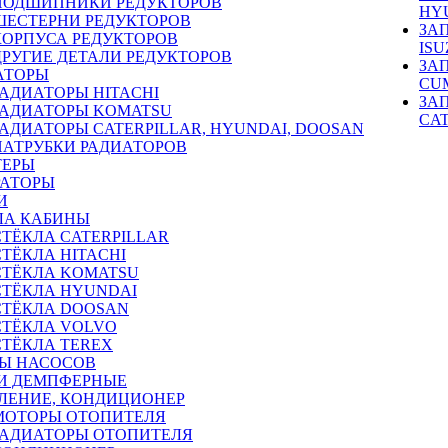
ПОДШИПНИКИ РЕДУКТОРОВ
HY
ШЕСТЕРНИ РЕДУКТОРОВ
ЗА
КОРПУСА РЕДУКТОРОВ
ISU
ДРУГИЕ ДЕТАЛИ РЕДУКТОРОВ
ЗА
АТОРЫ
CU
РАДИАТОРЫ HITACHI
ЗА
РАДИАТОРЫ KOMATSU
CA
РАДИАТОРЫ CATERPILLAR, HYUNDAI, DOOSAN
ПАТРУБКИ РАДИАТОРОВ
ТЕРЫ
РАТОРЫ
И
ЛА КАБИНЫ
СТЁКЛА CATERPILLAR
СТЁКЛА HITACHI
СТЁКЛА KOMATSU
СТЁКЛА HYUNDAI
СТЁКЛА DOOSAN
СТЁКЛА VOLVO
СТЁКЛА TEREX
Ы НАСОСОВ
И ДЕМПФЕРНЫЕ
ЛЕНИЕ, КОНДИЦИОНЕР
МОТОРЫ ОТОПИТЕЛЯ
РАДИАТОРЫ ОТОПИТЕЛЯ