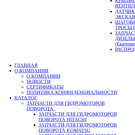
КРЫЛЬЧ
ВЕНТИЛ
ДАТЧИК
ЭКСКАВ
ШАГОВЫ
ТРОСЫ 
ЗАПЧАС
ДИЗЕЛЬ
(Екатери
РАСПРО
ГЛАВНАЯ
О КОМПАНИИ
О КОМПАНИИ
НОВОСТИ
СЕРТИФИКАТЫ
ПОЛИТИКА КОНФИДЕНЦИАЛЬНОСТИ
КАТАЛОГ
ЗАПЧАСТИ ДЛЯ ГИДРОМОТОРОВ
ПОВОРОТА
ЗАПЧАСТИ ДЛЯ ГИДРОМОТОРОВ
ПОВОРОТА HITACHI
ЗАПЧАСТИ ДЛЯ ГИДРОМОТОРОВ
ПОВОРОТА KOMATSU