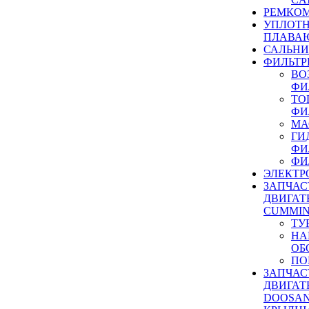
РЕМКОМ
УПЛОТ
ПЛАВА
САЛЬН
ФИЛЬТР
ВО
ФИ
ТО
ФИ
МА
ГИ
ФИ
ФИ
ЭЛЕКТР
ЗАПЧАС
ДВИГАТ
CUMMIN
ТУ
НА
ОБ
ПО
ЗАПЧАС
ДВИГАТ
DOOSAN