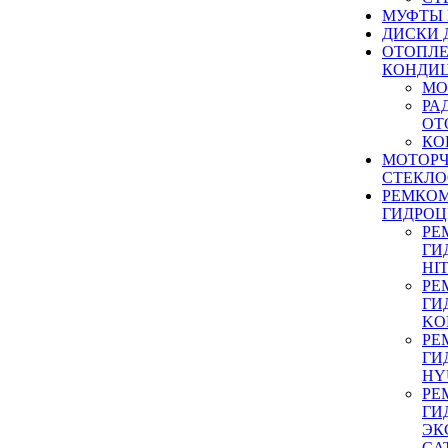
МУФТЫ
ДИСКИ 
ОТОПЛЕ
КОНДИ
МО
РА
ОТ
КО
МОТОР
СТЕКЛО
РЕМКО
ГИДРО
РЕ
ГИ
HI
РЕ
ГИ
KO
РЕ
ГИ
HY
РЕ
ГИ
ЭК
CA