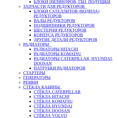
БЛОКИ ЦИЛИНДРОВ, ГБЦ, ПОДУШКИ
ЗАПЧАСТИ ДЛЯ РЕДУКТОРОВ
БЛОКИ САТЕЛЛИТОВ (ВОДИЛА)
РЕДУКТОРОВ
ВАЛЫ РЕДУКТОРОВ
ПОДШИПНИКИ РЕДУКТОРОВ
ШЕСТЕРНИ РЕДУКТОРОВ
КОРПУСА РЕДУКТОРОВ
ДРУГИЕ ДЕТАЛИ РЕДУКТОРОВ
РАДИАТОРЫ
РАДИАТОРЫ HITACHI
РАДИАТОРЫ KOMATSU
РАДИАТОРЫ CATERPILLAR, HYUNDAI,
DOOSAN
ПАТРУБКИ РАДИАТОРОВ
СТАРТЕРЫ
ГЕНЕРАТОРЫ
РЕМНИ
СТЁКЛА КАБИНЫ
СТЁКЛА CATERPILLAR
СТЁКЛА HITACHI
СТЁКЛА KOMATSU
СТЁКЛА HYUNDAI
СТЁКЛА DOOSAN
СТЁКЛА VOLVO