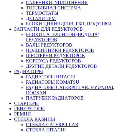
САЛЬНИКИ, УПЛОТНЕНИЯ
ТОПЛИВНАЯ СИСТЕМА
ТЕРМОСТАТЫ
ДЕТАЛИ ГРМ
БЛОКИ ЦИЛИНДРОВ, ГБЦ, ПОДУШКИ
ЗАПЧАСТИ ДЛЯ РЕДУКТОРОВ
БЛОКИ САТЕЛЛИТОВ (ВОДИЛА)
РЕДУКТОРОВ
ВАЛЫ РЕДУКТОРОВ
ПОДШИПНИКИ РЕДУКТОРОВ
ШЕСТЕРНИ РЕДУКТОРОВ
КОРПУСА РЕДУКТОРОВ
ДРУГИЕ ДЕТАЛИ РЕДУКТОРОВ
РАДИАТОРЫ
РАДИАТОРЫ HITACHI
РАДИАТОРЫ KOMATSU
РАДИАТОРЫ CATERPILLAR, HYUNDAI,
DOOSAN
ПАТРУБКИ РАДИАТОРОВ
СТАРТЕРЫ
ГЕНЕРАТОРЫ
РЕМНИ
СТЁКЛА КАБИНЫ
СТЁКЛА CATERPILLAR
СТЁКЛА HITACHI