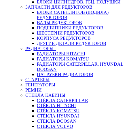
БЛОКИ ЦИЛИНДРОВ, ГБЦ, ПОДУШКИ
ЗАПЧАСТИ ДЛЯ РЕДУКТОРОВ
БЛОКИ САТЕЛЛИТОВ (ВОДИЛА)
РЕДУКТОРОВ
ВАЛЫ РЕДУКТОРОВ
ПОДШИПНИКИ РЕДУКТОРОВ
ШЕСТЕРНИ РЕДУКТОРОВ
КОРПУСА РЕДУКТОРОВ
ДРУГИЕ ДЕТАЛИ РЕДУКТОРОВ
РАДИАТОРЫ
РАДИАТОРЫ HITACHI
РАДИАТОРЫ KOMATSU
РАДИАТОРЫ CATERPILLAR, HYUNDAI,
DOOSAN
ПАТРУБКИ РАДИАТОРОВ
СТАРТЕРЫ
ГЕНЕРАТОРЫ
РЕМНИ
СТЁКЛА КАБИНЫ
СТЁКЛА CATERPILLAR
СТЁКЛА HITACHI
СТЁКЛА KOMATSU
СТЁКЛА HYUNDAI
СТЁКЛА DOOSAN
СТЁКЛА VOLVO