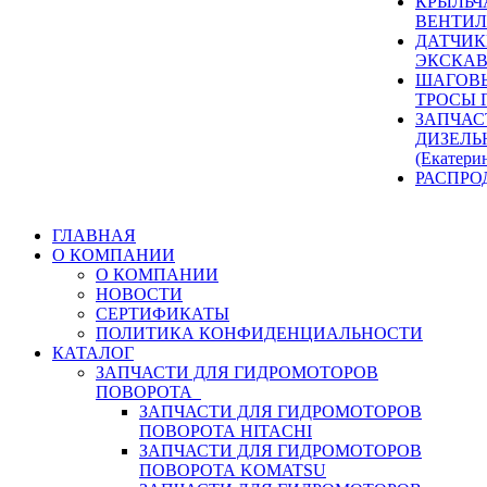
КРЫЛЬЧ
ВЕНТИЛ
ДАТЧИК
ЭКСКАВ
ШАГОВЫ
ТРОСЫ 
ЗАПЧАС
ДИЗЕЛЬ
(Екатери
РАСПРО
ГЛАВНАЯ
О КОМПАНИИ
О КОМПАНИИ
НОВОСТИ
СЕРТИФИКАТЫ
ПОЛИТИКА КОНФИДЕНЦИАЛЬНОСТИ
КАТАЛОГ
ЗАПЧАСТИ ДЛЯ ГИДРОМОТОРОВ
ПОВОРОТА
ЗАПЧАСТИ ДЛЯ ГИДРОМОТОРОВ
ПОВОРОТА HITACHI
ЗАПЧАСТИ ДЛЯ ГИДРОМОТОРОВ
ПОВОРОТА KOMATSU