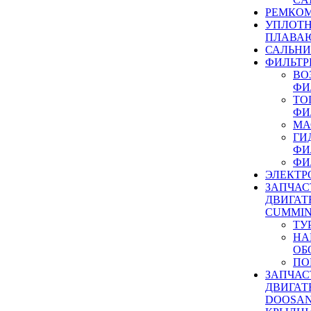
РЕМКОМ
УПЛОТ
ПЛАВА
САЛЬН
ФИЛЬТР
ВО
ФИ
ТО
ФИ
МА
ГИ
ФИ
ФИ
ЭЛЕКТР
ЗАПЧАС
ДВИГАТ
CUMMIN
ТУ
НА
ОБ
ПО
ЗАПЧАС
ДВИГАТ
DOOSAN