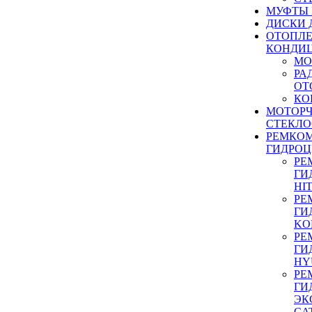
МУФТЫ
ДИСКИ 
ОТОПЛЕ
КОНДИ
МО
РА
ОТ
КО
МОТОР
СТЕКЛО
РЕМКО
ГИДРО
РЕ
ГИ
HI
РЕ
ГИ
KO
РЕ
ГИ
HY
РЕ
ГИ
ЭК
CA