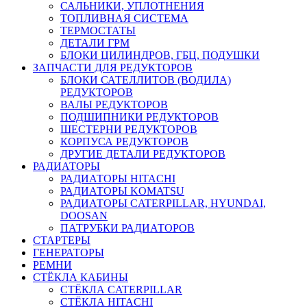
САЛЬНИКИ, УПЛОТНЕНИЯ
ТОПЛИВНАЯ СИСТЕМА
ТЕРМОСТАТЫ
ДЕТАЛИ ГРМ
БЛОКИ ЦИЛИНДРОВ, ГБЦ, ПОДУШКИ
ЗАПЧАСТИ ДЛЯ РЕДУКТОРОВ
БЛОКИ САТЕЛЛИТОВ (ВОДИЛА)
РЕДУКТОРОВ
ВАЛЫ РЕДУКТОРОВ
ПОДШИПНИКИ РЕДУКТОРОВ
ШЕСТЕРНИ РЕДУКТОРОВ
КОРПУСА РЕДУКТОРОВ
ДРУГИЕ ДЕТАЛИ РЕДУКТОРОВ
РАДИАТОРЫ
РАДИАТОРЫ HITACHI
РАДИАТОРЫ KOMATSU
РАДИАТОРЫ CATERPILLAR, HYUNDAI,
DOOSAN
ПАТРУБКИ РАДИАТОРОВ
СТАРТЕРЫ
ГЕНЕРАТОРЫ
РЕМНИ
СТЁКЛА КАБИНЫ
СТЁКЛА CATERPILLAR
СТЁКЛА HITACHI