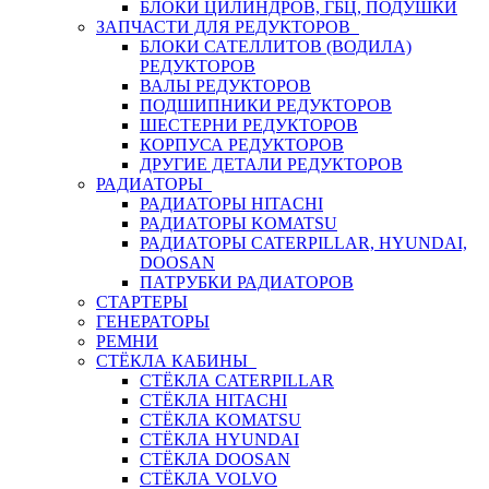
БЛОКИ ЦИЛИНДРОВ, ГБЦ, ПОДУШКИ
ЗАПЧАСТИ ДЛЯ РЕДУКТОРОВ
БЛОКИ САТЕЛЛИТОВ (ВОДИЛА)
РЕДУКТОРОВ
ВАЛЫ РЕДУКТОРОВ
ПОДШИПНИКИ РЕДУКТОРОВ
ШЕСТЕРНИ РЕДУКТОРОВ
КОРПУСА РЕДУКТОРОВ
ДРУГИЕ ДЕТАЛИ РЕДУКТОРОВ
РАДИАТОРЫ
РАДИАТОРЫ HITACHI
РАДИАТОРЫ KOMATSU
РАДИАТОРЫ CATERPILLAR, HYUNDAI,
DOOSAN
ПАТРУБКИ РАДИАТОРОВ
СТАРТЕРЫ
ГЕНЕРАТОРЫ
РЕМНИ
СТЁКЛА КАБИНЫ
СТЁКЛА CATERPILLAR
СТЁКЛА HITACHI
СТЁКЛА KOMATSU
СТЁКЛА HYUNDAI
СТЁКЛА DOOSAN
СТЁКЛА VOLVO