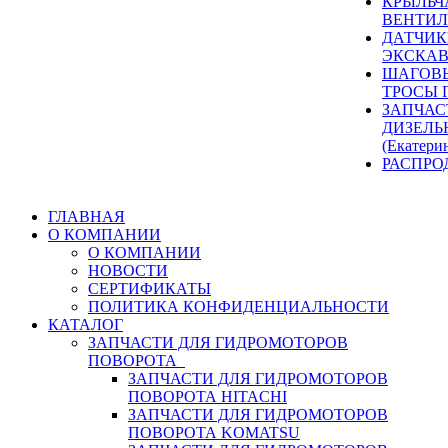
КРЫЛЬЧ
ВЕНТИЛ
ДАТЧИК
ЭКСКАВ
ШАГОВЫ
ТРОСЫ 
ЗАПЧАС
ДИЗЕЛЬ
(Екатери
РАСПРО
ГЛАВНАЯ
О КОМПАНИИ
О КОМПАНИИ
НОВОСТИ
СЕРТИФИКАТЫ
ПОЛИТИКА КОНФИДЕНЦИАЛЬНОСТИ
КАТАЛОГ
ЗАПЧАСТИ ДЛЯ ГИДРОМОТОРОВ
ПОВОРОТА
ЗАПЧАСТИ ДЛЯ ГИДРОМОТОРОВ
ПОВОРОТА HITACHI
ЗАПЧАСТИ ДЛЯ ГИДРОМОТОРОВ
ПОВОРОТА KOMATSU