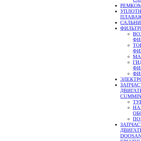
РЕМКОМ
УПЛОТ
ПЛАВА
САЛЬН
ФИЛЬТР
ВО
ФИ
ТО
ФИ
МА
ГИ
ФИ
ФИ
ЭЛЕКТР
ЗАПЧАС
ДВИГАТ
CUMMIN
ТУ
НА
ОБ
ПО
ЗАПЧАС
ДВИГАТ
DOOSAN