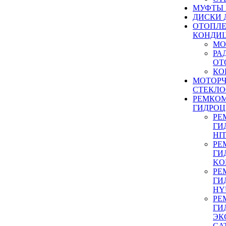
МУФТЫ
ДИСКИ 
ОТОПЛЕ
КОНДИ
МО
РА
ОТ
КО
МОТОР
СТЕКЛО
РЕМКО
ГИДРО
РЕ
ГИ
HI
РЕ
ГИ
KO
РЕ
ГИ
HY
РЕ
ГИ
ЭК
CA