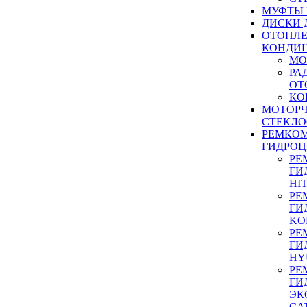
МУФТЫ
ДИСКИ 
ОТОПЛЕ
КОНДИ
МО
РА
ОТ
КО
МОТОР
СТЕКЛО
РЕМКО
ГИДРО
РЕ
ГИ
HI
РЕ
ГИ
KO
РЕ
ГИ
HY
РЕ
ГИ
ЭК
CA