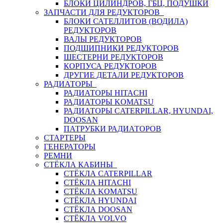
БЛОКИ ЦИЛИНДРОВ, ГБЦ, ПОДУШКИ
ЗАПЧАСТИ ДЛЯ РЕДУКТОРОВ
БЛОКИ САТЕЛЛИТОВ (ВОДИЛА)
РЕДУКТОРОВ
ВАЛЫ РЕДУКТОРОВ
ПОДШИПНИКИ РЕДУКТОРОВ
ШЕСТЕРНИ РЕДУКТОРОВ
КОРПУСА РЕДУКТОРОВ
ДРУГИЕ ДЕТАЛИ РЕДУКТОРОВ
РАДИАТОРЫ
РАДИАТОРЫ HITACHI
РАДИАТОРЫ KOMATSU
РАДИАТОРЫ CATERPILLAR, HYUNDAI,
DOOSAN
ПАТРУБКИ РАДИАТОРОВ
СТАРТЕРЫ
ГЕНЕРАТОРЫ
РЕМНИ
СТЁКЛА КАБИНЫ
СТЁКЛА CATERPILLAR
СТЁКЛА HITACHI
СТЁКЛА KOMATSU
СТЁКЛА HYUNDAI
СТЁКЛА DOOSAN
СТЁКЛА VOLVO