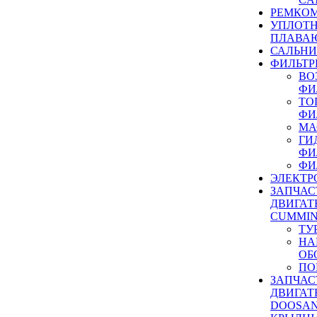
РЕМКОМ
УПЛОТ
ПЛАВА
САЛЬН
ФИЛЬТР
ВО
ФИ
ТО
ФИ
МА
ГИ
ФИ
ФИ
ЭЛЕКТР
ЗАПЧАС
ДВИГАТ
CUMMIN
ТУ
НА
ОБ
ПО
ЗАПЧАС
ДВИГАТ
DOOSAN