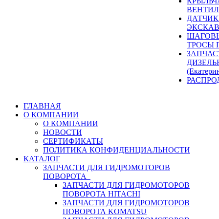
КРЫЛЬЧ
ВЕНТИЛ
ДАТЧИК
ЭКСКАВ
ШАГОВЫ
ТРОСЫ 
ЗАПЧАС
ДИЗЕЛЬ
(Екатери
РАСПРО
ГЛАВНАЯ
О КОМПАНИИ
О КОМПАНИИ
НОВОСТИ
СЕРТИФИКАТЫ
ПОЛИТИКА КОНФИДЕНЦИАЛЬНОСТИ
КАТАЛОГ
ЗАПЧАСТИ ДЛЯ ГИДРОМОТОРОВ
ПОВОРОТА
ЗАПЧАСТИ ДЛЯ ГИДРОМОТОРОВ
ПОВОРОТА HITACHI
ЗАПЧАСТИ ДЛЯ ГИДРОМОТОРОВ
ПОВОРОТА KOMATSU