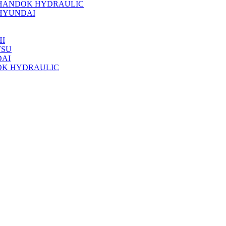
 HANDOK HYDRAULIC
HYUNDAI
I
TSU
DAI
OK HYDRAULIC