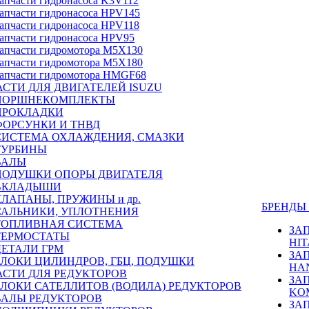
апчасти гидронасоса K3V112
апчасти гидронасоса HPV145
апчасти гидронасоса HPV118
апчасти гидронасоса HPV95
апчасти гидромотора M5X130
апчасти гидромотора M5X180
апчасти гидромотора HMGF68
СТИ ДЛЯ ДВИГАТЕЛЕЙ ISUZU
ПОРШНЕКОМПЛЕКТЫ
ПРОКЛАДКИ
ФОРСУНКИ И ТНВД
СИСТЕМА ОХЛАЖДЕНИЯ, СМАЗКИ
ТУРБИНЫ
ВАЛЫ
ПОДУШКИ ОПОРЫ ДВИГАТЕЛЯ
ВКЛАДЫШИ
КЛАПАНЫ, ПРУЖИНЫ и др.
БРЕНД
САЛЬНИКИ, УПЛОТНЕНИЯ
ТОПЛИВНАЯ СИСТЕМА
ЗА
ТЕРМОСТАТЫ
HIT
ДЕТАЛИ ГРМ
ЗА
БЛОКИ ЦИЛИНДРОВ, ГБЦ, ПОДУШКИ
HA
АСТИ ДЛЯ РЕДУКТОРОВ
ЗА
БЛОКИ САТЕЛЛИТОВ (ВОДИЛА) РЕДУКТОРОВ
KO
ВАЛЫ РЕДУКТОРОВ
ЗА