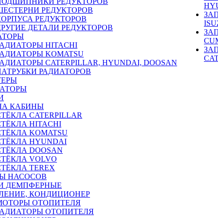
ПОДШИПНИКИ РЕДУКТОРОВ
HY
ШЕСТЕРНИ РЕДУКТОРОВ
ЗА
КОРПУСА РЕДУКТОРОВ
ISU
ДРУГИЕ ДЕТАЛИ РЕДУКТОРОВ
ЗА
АТОРЫ
CU
РАДИАТОРЫ HITACHI
ЗА
РАДИАТОРЫ KOMATSU
CA
РАДИАТОРЫ CATERPILLAR, HYUNDAI, DOOSAN
ПАТРУБКИ РАДИАТОРОВ
ТЕРЫ
РАТОРЫ
И
ЛА КАБИНЫ
СТЁКЛА CATERPILLAR
СТЁКЛА HITACHI
СТЁКЛА KOMATSU
СТЁКЛА HYUNDAI
СТЁКЛА DOOSAN
СТЁКЛА VOLVO
СТЁКЛА TEREX
Ы НАСОСОВ
И ДЕМПФЕРНЫЕ
ЛЕНИЕ, КОНДИЦИОНЕР
МОТОРЫ ОТОПИТЕЛЯ
РАДИАТОРЫ ОТОПИТЕЛЯ