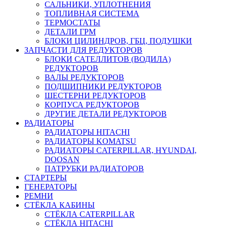
САЛЬНИКИ, УПЛОТНЕНИЯ
ТОПЛИВНАЯ СИСТЕМА
ТЕРМОСТАТЫ
ДЕТАЛИ ГРМ
БЛОКИ ЦИЛИНДРОВ, ГБЦ, ПОДУШКИ
ЗАПЧАСТИ ДЛЯ РЕДУКТОРОВ
БЛОКИ САТЕЛЛИТОВ (ВОДИЛА)
РЕДУКТОРОВ
ВАЛЫ РЕДУКТОРОВ
ПОДШИПНИКИ РЕДУКТОРОВ
ШЕСТЕРНИ РЕДУКТОРОВ
КОРПУСА РЕДУКТОРОВ
ДРУГИЕ ДЕТАЛИ РЕДУКТОРОВ
РАДИАТОРЫ
РАДИАТОРЫ HITACHI
РАДИАТОРЫ KOMATSU
РАДИАТОРЫ CATERPILLAR, HYUNDAI,
DOOSAN
ПАТРУБКИ РАДИАТОРОВ
СТАРТЕРЫ
ГЕНЕРАТОРЫ
РЕМНИ
СТЁКЛА КАБИНЫ
СТЁКЛА CATERPILLAR
СТЁКЛА HITACHI