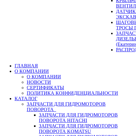
КРЫЛЬЧ
ВЕНТИЛ
ДАТЧИК
ЭКСКАВ
ШАГОВЫ
ТРОСЫ 
ЗАПЧАС
ДИЗЕЛЬ
(Екатери
РАСПРО
ГЛАВНАЯ
О КОМПАНИИ
О КОМПАНИИ
НОВОСТИ
СЕРТИФИКАТЫ
ПОЛИТИКА КОНФИДЕНЦИАЛЬНОСТИ
КАТАЛОГ
ЗАПЧАСТИ ДЛЯ ГИДРОМОТОРОВ
ПОВОРОТА
ЗАПЧАСТИ ДЛЯ ГИДРОМОТОРОВ
ПОВОРОТА HITACHI
ЗАПЧАСТИ ДЛЯ ГИДРОМОТОРОВ
ПОВОРОТА KOMATSU