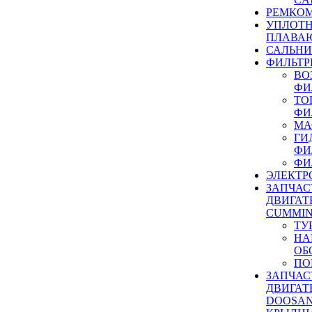
РЕМКОМ
УПЛОТ
ПЛАВА
САЛЬН
ФИЛЬТР
ВО
ФИ
ТО
ФИ
МА
ГИ
ФИ
ФИ
ЭЛЕКТР
ЗАПЧАС
ДВИГАТ
CUMMIN
ТУ
НА
ОБ
ПО
ЗАПЧАС
ДВИГАТ
DOOSAN