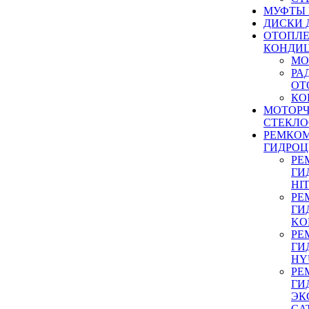
МУФТЫ
ДИСКИ 
ОТОПЛЕ
КОНДИ
МО
РА
ОТ
КО
МОТОР
СТЕКЛО
РЕМКО
ГИДРО
РЕ
ГИ
HI
РЕ
ГИ
KO
РЕ
ГИ
HY
РЕ
ГИ
ЭК
CA