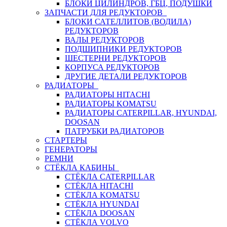
БЛОКИ ЦИЛИНДРОВ, ГБЦ, ПОДУШКИ
ЗАПЧАСТИ ДЛЯ РЕДУКТОРОВ
БЛОКИ САТЕЛЛИТОВ (ВОДИЛА)
РЕДУКТОРОВ
ВАЛЫ РЕДУКТОРОВ
ПОДШИПНИКИ РЕДУКТОРОВ
ШЕСТЕРНИ РЕДУКТОРОВ
КОРПУСА РЕДУКТОРОВ
ДРУГИЕ ДЕТАЛИ РЕДУКТОРОВ
РАДИАТОРЫ
РАДИАТОРЫ HITACHI
РАДИАТОРЫ KOMATSU
РАДИАТОРЫ CATERPILLAR, HYUNDAI,
DOOSAN
ПАТРУБКИ РАДИАТОРОВ
СТАРТЕРЫ
ГЕНЕРАТОРЫ
РЕМНИ
СТЁКЛА КАБИНЫ
СТЁКЛА CATERPILLAR
СТЁКЛА HITACHI
СТЁКЛА KOMATSU
СТЁКЛА HYUNDAI
СТЁКЛА DOOSAN
СТЁКЛА VOLVO