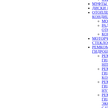
МУФТЫ
ДИСКИ 
ОТОПЛЕ
КОНДИ
МО
РА
ОТ
КО
МОТОР
СТЕКЛО
РЕМКО
ГИДРО
РЕ
ГИ
HI
РЕ
ГИ
KO
РЕ
ГИ
HY
РЕ
ГИ
ЭК
CA