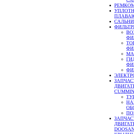
РЕМКОМ
УПЛОТ
ПЛАВА
САЛЬН
ФИЛЬТР
ВО
ФИ
ТО
ФИ
МА
ГИ
ФИ
ФИ
ЭЛЕКТР
ЗАПЧАС
ДВИГАТ
CUMMIN
ТУ
НА
ОБ
ПО
ЗАПЧАС
ДВИГАТ
DOOSAN