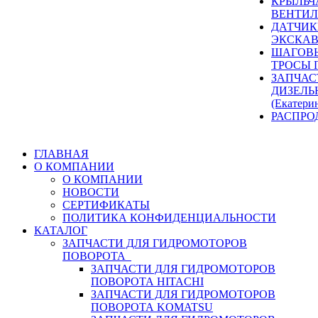
КРЫЛЬЧ
ВЕНТИЛ
ДАТЧИК
ЭКСКАВ
ШАГОВЫ
ТРОСЫ 
ЗАПЧАС
ДИЗЕЛЬ
(Екатери
РАСПРО
ГЛАВНАЯ
О КОМПАНИИ
О КОМПАНИИ
НОВОСТИ
СЕРТИФИКАТЫ
ПОЛИТИКА КОНФИДЕНЦИАЛЬНОСТИ
КАТАЛОГ
ЗАПЧАСТИ ДЛЯ ГИДРОМОТОРОВ
ПОВОРОТА
ЗАПЧАСТИ ДЛЯ ГИДРОМОТОРОВ
ПОВОРОТА HITACHI
ЗАПЧАСТИ ДЛЯ ГИДРОМОТОРОВ
ПОВОРОТА KOMATSU