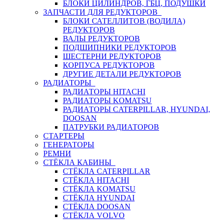
БЛОКИ ЦИЛИНДРОВ, ГБЦ, ПОДУШКИ
ЗАПЧАСТИ ДЛЯ РЕДУКТОРОВ
БЛОКИ САТЕЛЛИТОВ (ВОДИЛА)
РЕДУКТОРОВ
ВАЛЫ РЕДУКТОРОВ
ПОДШИПНИКИ РЕДУКТОРОВ
ШЕСТЕРНИ РЕДУКТОРОВ
КОРПУСА РЕДУКТОРОВ
ДРУГИЕ ДЕТАЛИ РЕДУКТОРОВ
РАДИАТОРЫ
РАДИАТОРЫ HITACHI
РАДИАТОРЫ KOMATSU
РАДИАТОРЫ CATERPILLAR, HYUNDAI,
DOOSAN
ПАТРУБКИ РАДИАТОРОВ
СТАРТЕРЫ
ГЕНЕРАТОРЫ
РЕМНИ
СТЁКЛА КАБИНЫ
СТЁКЛА CATERPILLAR
СТЁКЛА HITACHI
СТЁКЛА KOMATSU
СТЁКЛА HYUNDAI
СТЁКЛА DOOSAN
СТЁКЛА VOLVO