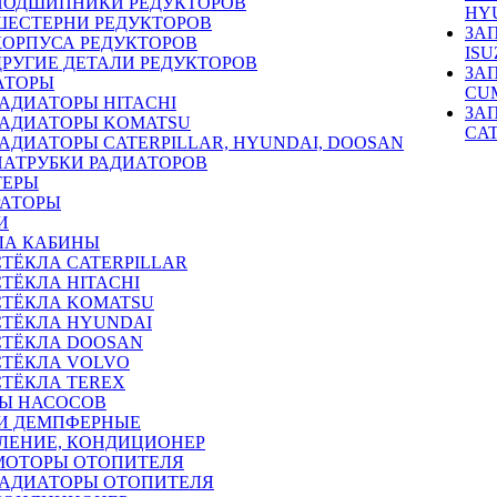
ПОДШИПНИКИ РЕДУКТОРОВ
HY
ШЕСТЕРНИ РЕДУКТОРОВ
ЗА
КОРПУСА РЕДУКТОРОВ
ISU
ДРУГИЕ ДЕТАЛИ РЕДУКТОРОВ
ЗА
АТОРЫ
CU
РАДИАТОРЫ HITACHI
ЗА
РАДИАТОРЫ KOMATSU
CA
РАДИАТОРЫ CATERPILLAR, HYUNDAI, DOOSAN
ПАТРУБКИ РАДИАТОРОВ
ТЕРЫ
РАТОРЫ
И
ЛА КАБИНЫ
СТЁКЛА CATERPILLAR
СТЁКЛА HITACHI
СТЁКЛА KOMATSU
СТЁКЛА HYUNDAI
СТЁКЛА DOOSAN
СТЁКЛА VOLVO
СТЁКЛА TEREX
Ы НАСОСОВ
И ДЕМПФЕРНЫЕ
ЛЕНИЕ, КОНДИЦИОНЕР
МОТОРЫ ОТОПИТЕЛЯ
РАДИАТОРЫ ОТОПИТЕЛЯ