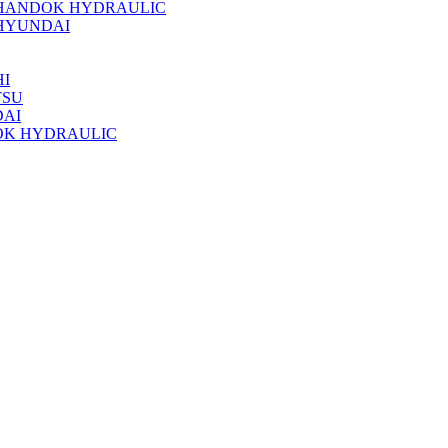
 HANDOK HYDRAULIC
HYUNDAI
I
TSU
DAI
OK HYDRAULIC