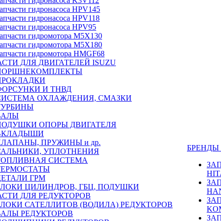
апчасти гидронасоса K3V112
апчасти гидронасоса HPV145
апчасти гидронасоса HPV118
апчасти гидронасоса HPV95
апчасти гидромотора M5X130
апчасти гидромотора M5X180
апчасти гидромотора HMGF68
СТИ ДЛЯ ДВИГАТЕЛЕЙ ISUZU
ПОРШНЕКОМПЛЕКТЫ
ПРОКЛАДКИ
ФОРСУНКИ И ТНВД
СИСТЕМА ОХЛАЖДЕНИЯ, СМАЗКИ
ТУРБИНЫ
ВАЛЫ
ПОДУШКИ ОПОРЫ ДВИГАТЕЛЯ
ВКЛАДЫШИ
КЛАПАНЫ, ПРУЖИНЫ и др.
БРЕНД
САЛЬНИКИ, УПЛОТНЕНИЯ
ТОПЛИВНАЯ СИСТЕМА
ЗА
ТЕРМОСТАТЫ
HIT
ДЕТАЛИ ГРМ
ЗА
БЛОКИ ЦИЛИНДРОВ, ГБЦ, ПОДУШКИ
HA
АСТИ ДЛЯ РЕДУКТОРОВ
ЗА
БЛОКИ САТЕЛЛИТОВ (ВОДИЛА) РЕДУКТОРОВ
KO
ВАЛЫ РЕДУКТОРОВ
ЗА