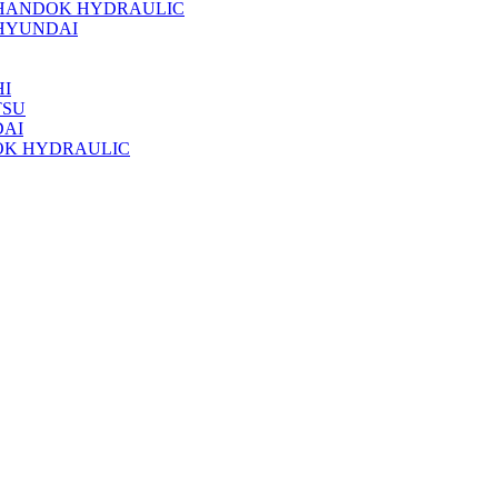
 HANDOK HYDRAULIC
HYUNDAI
I
TSU
DAI
OK HYDRAULIC