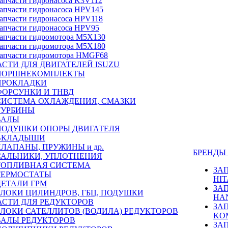
апчасти гидронасоса K3V112
апчасти гидронасоса HPV145
апчасти гидронасоса HPV118
апчасти гидронасоса HPV95
апчасти гидромотора M5X130
апчасти гидромотора M5X180
апчасти гидромотора HMGF68
СТИ ДЛЯ ДВИГАТЕЛЕЙ ISUZU
ПОРШНЕКОМПЛЕКТЫ
ПРОКЛАДКИ
ФОРСУНКИ И ТНВД
СИСТЕМА ОХЛАЖДЕНИЯ, СМАЗКИ
ТУРБИНЫ
ВАЛЫ
ПОДУШКИ ОПОРЫ ДВИГАТЕЛЯ
ВКЛАДЫШИ
КЛАПАНЫ, ПРУЖИНЫ и др.
БРЕНД
САЛЬНИКИ, УПЛОТНЕНИЯ
ТОПЛИВНАЯ СИСТЕМА
ЗА
ТЕРМОСТАТЫ
HIT
ДЕТАЛИ ГРМ
ЗА
БЛОКИ ЦИЛИНДРОВ, ГБЦ, ПОДУШКИ
HA
АСТИ ДЛЯ РЕДУКТОРОВ
ЗА
БЛОКИ САТЕЛЛИТОВ (ВОДИЛА) РЕДУКТОРОВ
KO
ВАЛЫ РЕДУКТОРОВ
ЗА