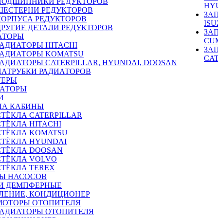
ПОДШИПНИКИ РЕДУКТОРОВ
HY
ШЕСТЕРНИ РЕДУКТОРОВ
ЗА
КОРПУСА РЕДУКТОРОВ
ISU
ДРУГИЕ ДЕТАЛИ РЕДУКТОРОВ
ЗА
АТОРЫ
CU
РАДИАТОРЫ HITACHI
ЗА
РАДИАТОРЫ KOMATSU
CA
РАДИАТОРЫ CATERPILLAR, HYUNDAI, DOOSAN
ПАТРУБКИ РАДИАТОРОВ
ТЕРЫ
РАТОРЫ
И
ЛА КАБИНЫ
СТЁКЛА CATERPILLAR
СТЁКЛА HITACHI
СТЁКЛА KOMATSU
СТЁКЛА HYUNDAI
СТЁКЛА DOOSAN
СТЁКЛА VOLVO
СТЁКЛА TEREX
Ы НАСОСОВ
И ДЕМПФЕРНЫЕ
ЛЕНИЕ, КОНДИЦИОНЕР
МОТОРЫ ОТОПИТЕЛЯ
РАДИАТОРЫ ОТОПИТЕЛЯ