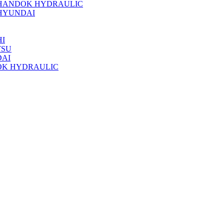
 HANDOK HYDRAULIC
HYUNDAI
I
TSU
DAI
OK HYDRAULIC