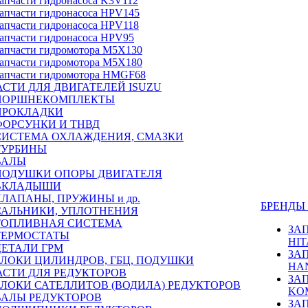
апчасти гидронасоса K3V112
апчасти гидронасоса HPV145
апчасти гидронасоса HPV118
апчасти гидронасоса HPV95
апчасти гидромотора M5X130
апчасти гидромотора M5X180
апчасти гидромотора HMGF68
СТИ ДЛЯ ДВИГАТЕЛЕЙ ISUZU
ПОРШНЕКОМПЛЕКТЫ
ПРОКЛАДКИ
ФОРСУНКИ И ТНВД
СИСТЕМА ОХЛАЖДЕНИЯ, СМАЗКИ
ТУРБИНЫ
ВАЛЫ
ПОДУШКИ ОПОРЫ ДВИГАТЕЛЯ
ВКЛАДЫШИ
КЛАПАНЫ, ПРУЖИНЫ и др.
БРЕНД
САЛЬНИКИ, УПЛОТНЕНИЯ
ТОПЛИВНАЯ СИСТЕМА
ЗА
ТЕРМОСТАТЫ
HIT
ДЕТАЛИ ГРМ
ЗА
БЛОКИ ЦИЛИНДРОВ, ГБЦ, ПОДУШКИ
HA
АСТИ ДЛЯ РЕДУКТОРОВ
ЗА
БЛОКИ САТЕЛЛИТОВ (ВОДИЛА) РЕДУКТОРОВ
KO
ВАЛЫ РЕДУКТОРОВ
ЗА