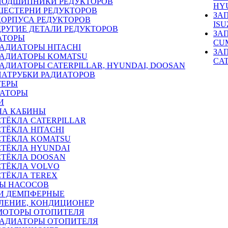
ПОДШИПНИКИ РЕДУКТОРОВ
HY
ШЕСТЕРНИ РЕДУКТОРОВ
ЗА
КОРПУСА РЕДУКТОРОВ
ISU
ДРУГИЕ ДЕТАЛИ РЕДУКТОРОВ
ЗА
АТОРЫ
CU
РАДИАТОРЫ HITACHI
ЗА
РАДИАТОРЫ KOMATSU
CA
РАДИАТОРЫ CATERPILLAR, HYUNDAI, DOOSAN
ПАТРУБКИ РАДИАТОРОВ
ТЕРЫ
РАТОРЫ
И
ЛА КАБИНЫ
СТЁКЛА CATERPILLAR
СТЁКЛА HITACHI
СТЁКЛА KOMATSU
СТЁКЛА HYUNDAI
СТЁКЛА DOOSAN
СТЁКЛА VOLVO
СТЁКЛА TEREX
Ы НАСОСОВ
И ДЕМПФЕРНЫЕ
ЛЕНИЕ, КОНДИЦИОНЕР
МОТОРЫ ОТОПИТЕЛЯ
РАДИАТОРЫ ОТОПИТЕЛЯ