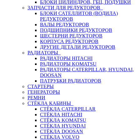
БЛОКИ ЦИЛИНДРОВ, ГБЦ, ПОДУШКИ
ЗАПЧАСТИ ДЛЯ РЕДУКТОРОВ
БЛОКИ САТЕЛЛИТОВ (ВОДИЛА)
РЕДУКТОРОВ
ВАЛЫ РЕДУКТОРОВ
ПОДШИПНИКИ РЕДУКТОРОВ
ШЕСТЕРНИ РЕДУКТОРОВ
КОРПУСА РЕДУКТОРОВ
ДРУГИЕ ДЕТАЛИ РЕДУКТОРОВ
РАДИАТОРЫ
РАДИАТОРЫ HITACHI
РАДИАТОРЫ KOMATSU
РАДИАТОРЫ CATERPILLAR, HYUNDAI,
DOOSAN
ПАТРУБКИ РАДИАТОРОВ
СТАРТЕРЫ
ГЕНЕРАТОРЫ
РЕМНИ
СТЁКЛА КАБИНЫ
СТЁКЛА CATERPILLAR
СТЁКЛА HITACHI
СТЁКЛА KOMATSU
СТЁКЛА HYUNDAI
СТЁКЛА DOOSAN
СТЁКЛА VOLVO