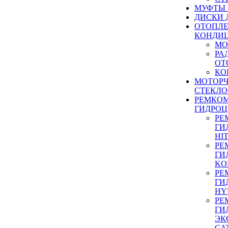
МУФТЫ
ДИСКИ 
ОТОПЛЕ
КОНДИ
МО
РА
ОТ
КО
МОТОР
СТЕКЛО
РЕМКО
ГИДРО
РЕ
ГИ
HI
РЕ
ГИ
KO
РЕ
ГИ
HY
РЕ
ГИ
ЭК
CA