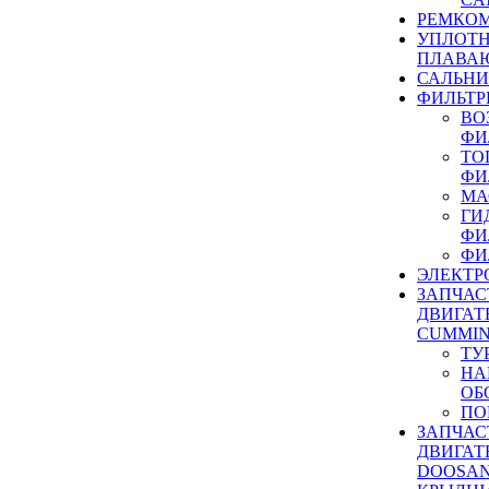
РЕМКОМ
УПЛОТ
ПЛАВА
САЛЬН
ФИЛЬТР
ВО
ФИ
ТО
ФИ
МА
ГИ
ФИ
ФИ
ЭЛЕКТР
ЗАПЧАС
ДВИГАТ
CUMMIN
ТУ
НА
ОБ
ПО
ЗАПЧАС
ДВИГАТ
DOOSAN