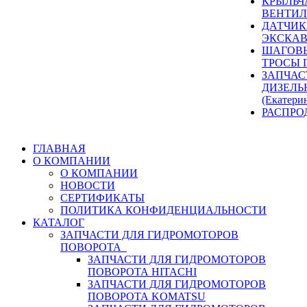
КРЫЛЬЧ
ВЕНТИЛ
ДАТЧИК
ЭКСКАВ
ШАГОВЫ
ТРОСЫ 
ЗАПЧАС
ДИЗЕЛЬ
(Екатери
РАСПРО
ГЛАВНАЯ
О КОМПАНИИ
О КОМПАНИИ
НОВОСТИ
СЕРТИФИКАТЫ
ПОЛИТИКА КОНФИДЕНЦИАЛЬНОСТИ
КАТАЛОГ
ЗАПЧАСТИ ДЛЯ ГИДРОМОТОРОВ
ПОВОРОТА
ЗАПЧАСТИ ДЛЯ ГИДРОМОТОРОВ
ПОВОРОТА HITACHI
ЗАПЧАСТИ ДЛЯ ГИДРОМОТОРОВ
ПОВОРОТА KOMATSU