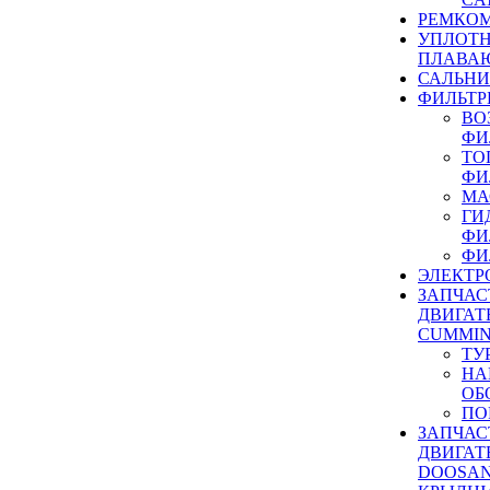
РЕМКОМ
УПЛОТ
ПЛАВА
САЛЬН
ФИЛЬТР
ВО
ФИ
ТО
ФИ
МА
ГИ
ФИ
ФИ
ЭЛЕКТР
ЗАПЧАС
ДВИГАТ
CUMMIN
ТУ
НА
ОБ
ПО
ЗАПЧАС
ДВИГАТ
DOOSAN