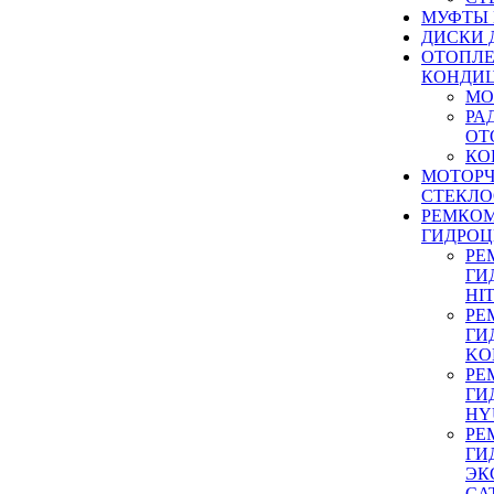
МУФТЫ
ДИСКИ 
ОТОПЛЕ
КОНДИ
МО
РА
ОТ
КО
МОТОР
СТЕКЛО
РЕМКО
ГИДРО
РЕ
ГИ
HI
РЕ
ГИ
KO
РЕ
ГИ
HY
РЕ
ГИ
ЭК
CA