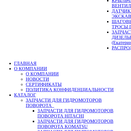
КРЫЛЬЧ
ВЕНТИЛ
ДАТЧИК
ЭКСКАВ
ШАГОВЫ
ТРОСЫ 
ЗАПЧАС
ДИЗЕЛЬ
(Екатери
РАСПРО
ГЛАВНАЯ
О КОМПАНИИ
О КОМПАНИИ
НОВОСТИ
СЕРТИФИКАТЫ
ПОЛИТИКА КОНФИДЕНЦИАЛЬНОСТИ
КАТАЛОГ
ЗАПЧАСТИ ДЛЯ ГИДРОМОТОРОВ
ПОВОРОТА
ЗАПЧАСТИ ДЛЯ ГИДРОМОТОРОВ
ПОВОРОТА HITACHI
ЗАПЧАСТИ ДЛЯ ГИДРОМОТОРОВ
ПОВОРОТА KOMATSU