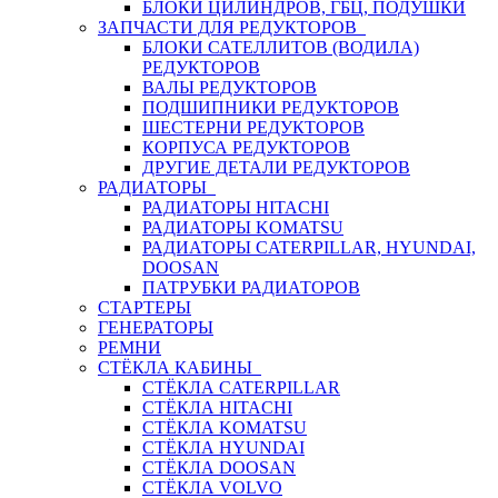
БЛОКИ ЦИЛИНДРОВ, ГБЦ, ПОДУШКИ
ЗАПЧАСТИ ДЛЯ РЕДУКТОРОВ
БЛОКИ САТЕЛЛИТОВ (ВОДИЛА)
РЕДУКТОРОВ
ВАЛЫ РЕДУКТОРОВ
ПОДШИПНИКИ РЕДУКТОРОВ
ШЕСТЕРНИ РЕДУКТОРОВ
КОРПУСА РЕДУКТОРОВ
ДРУГИЕ ДЕТАЛИ РЕДУКТОРОВ
РАДИАТОРЫ
РАДИАТОРЫ HITACHI
РАДИАТОРЫ KOMATSU
РАДИАТОРЫ CATERPILLAR, HYUNDAI,
DOOSAN
ПАТРУБКИ РАДИАТОРОВ
СТАРТЕРЫ
ГЕНЕРАТОРЫ
РЕМНИ
СТЁКЛА КАБИНЫ
СТЁКЛА CATERPILLAR
СТЁКЛА HITACHI
СТЁКЛА KOMATSU
СТЁКЛА HYUNDAI
СТЁКЛА DOOSAN
СТЁКЛА VOLVO