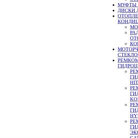
МУФТЫ
ДИСКИ 
ОТОПЛЕ
КОНДИ
МО
РА
ОТ
КО
МОТОР
СТЕКЛО
РЕМКО
ГИДРО
РЕ
ГИ
HI
РЕ
ГИ
KO
РЕ
ГИ
HY
РЕ
ГИ
ЭК
CA