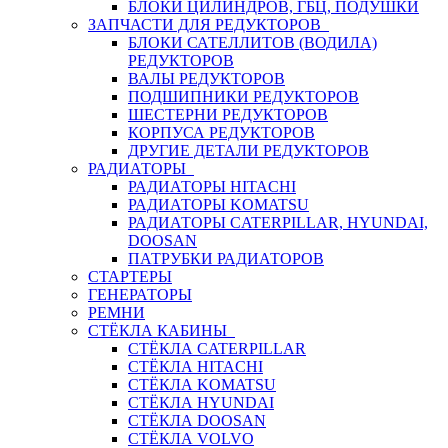
БЛОКИ ЦИЛИНДРОВ, ГБЦ, ПОДУШКИ
ЗАПЧАСТИ ДЛЯ РЕДУКТОРОВ
БЛОКИ САТЕЛЛИТОВ (ВОДИЛА)
РЕДУКТОРОВ
ВАЛЫ РЕДУКТОРОВ
ПОДШИПНИКИ РЕДУКТОРОВ
ШЕСТЕРНИ РЕДУКТОРОВ
КОРПУСА РЕДУКТОРОВ
ДРУГИЕ ДЕТАЛИ РЕДУКТОРОВ
РАДИАТОРЫ
РАДИАТОРЫ HITACHI
РАДИАТОРЫ KOMATSU
РАДИАТОРЫ CATERPILLAR, HYUNDAI,
DOOSAN
ПАТРУБКИ РАДИАТОРОВ
СТАРТЕРЫ
ГЕНЕРАТОРЫ
РЕМНИ
СТЁКЛА КАБИНЫ
СТЁКЛА CATERPILLAR
СТЁКЛА HITACHI
СТЁКЛА KOMATSU
СТЁКЛА HYUNDAI
СТЁКЛА DOOSAN
СТЁКЛА VOLVO