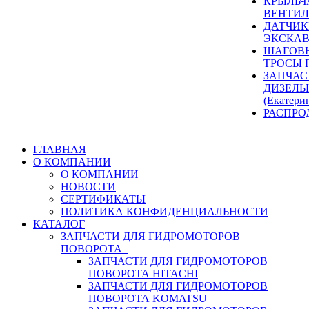
КРЫЛЬЧ
ВЕНТИЛ
ДАТЧИК
ЭКСКАВ
ШАГОВЫ
ТРОСЫ 
ЗАПЧАС
ДИЗЕЛЬ
(Екатери
РАСПРО
ГЛАВНАЯ
О КОМПАНИИ
О КОМПАНИИ
НОВОСТИ
СЕРТИФИКАТЫ
ПОЛИТИКА КОНФИДЕНЦИАЛЬНОСТИ
КАТАЛОГ
ЗАПЧАСТИ ДЛЯ ГИДРОМОТОРОВ
ПОВОРОТА
ЗАПЧАСТИ ДЛЯ ГИДРОМОТОРОВ
ПОВОРОТА HITACHI
ЗАПЧАСТИ ДЛЯ ГИДРОМОТОРОВ
ПОВОРОТА KOMATSU