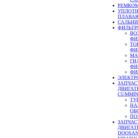
РЕМКОМ
УПЛОТ
ПЛАВА
САЛЬН
ФИЛЬТР
ВО
ФИ
ТО
ФИ
МА
ГИ
ФИ
ФИ
ЭЛЕКТР
ЗАПЧАС
ДВИГАТ
CUMMIN
ТУ
НА
ОБ
ПО
ЗАПЧАС
ДВИГАТ
DOOSAN