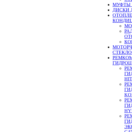
МУФТЫ
ДИСКИ 
ОТОПЛЕ
КОНДИ
МО
РА
ОТ
КО
МОТОР
СТЕКЛО
РЕМКО
ГИДРО
РЕ
ГИ
HI
РЕ
ГИ
KO
РЕ
ГИ
HY
РЕ
ГИ
ЭК
CA