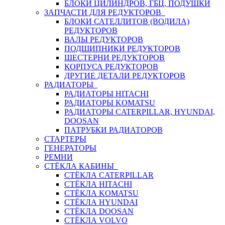
БЛОКИ ЦИЛИНДРОВ, ГБЦ, ПОДУШКИ
ЗАПЧАСТИ ДЛЯ РЕДУКТОРОВ
БЛОКИ САТЕЛЛИТОВ (ВОДИЛА)
РЕДУКТОРОВ
ВАЛЫ РЕДУКТОРОВ
ПОДШИПНИКИ РЕДУКТОРОВ
ШЕСТЕРНИ РЕДУКТОРОВ
КОРПУСА РЕДУКТОРОВ
ДРУГИЕ ДЕТАЛИ РЕДУКТОРОВ
РАДИАТОРЫ
РАДИАТОРЫ HITACHI
РАДИАТОРЫ KOMATSU
РАДИАТОРЫ CATERPILLAR, HYUNDAI,
DOOSAN
ПАТРУБКИ РАДИАТОРОВ
СТАРТЕРЫ
ГЕНЕРАТОРЫ
РЕМНИ
СТЁКЛА КАБИНЫ
СТЁКЛА CATERPILLAR
СТЁКЛА HITACHI
СТЁКЛА KOMATSU
СТЁКЛА HYUNDAI
СТЁКЛА DOOSAN
СТЁКЛА VOLVO