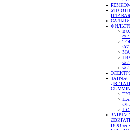
РЕМКОМ
УПЛОТ
ПЛАВА
САЛЬН
ФИЛЬТР
ВО
ФИ
ТО
ФИ
МА
ГИ
ФИ
ФИ
ЭЛЕКТР
ЗАПЧАС
ДВИГАТ
CUMMIN
ТУ
НА
ОБ
ПО
ЗАПЧАС
ДВИГАТ
DOOSAN