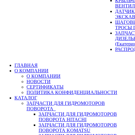
КРЫЛЬЧ
ВЕНТИЛ
ДАТЧИК
ЭКСКАВ
ШАГОВЫ
ТРОСЫ 
ЗАПЧАС
ДИЗЕЛЬ
(Екатери
РАСПРО
ГЛАВНАЯ
О КОМПАНИИ
О КОМПАНИИ
НОВОСТИ
СЕРТИФИКАТЫ
ПОЛИТИКА КОНФИДЕНЦИАЛЬНОСТИ
КАТАЛОГ
ЗАПЧАСТИ ДЛЯ ГИДРОМОТОРОВ
ПОВОРОТА
ЗАПЧАСТИ ДЛЯ ГИДРОМОТОРОВ
ПОВОРОТА HITACHI
ЗАПЧАСТИ ДЛЯ ГИДРОМОТОРОВ
ПОВОРОТА KOMATSU