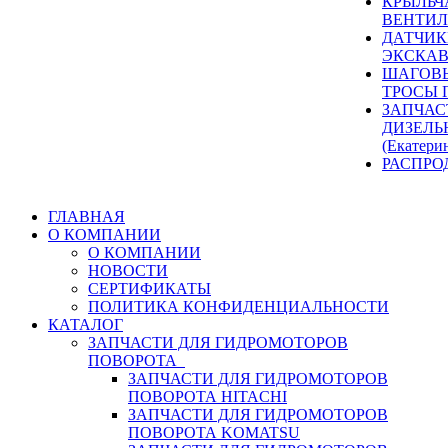
КРЫЛЬЧ
ВЕНТИЛ
ДАТЧИК
ЭКСКАВ
ШАГОВЫ
ТРОСЫ 
ЗАПЧАС
ДИЗЕЛЬ
(Екатери
РАСПРО
ГЛАВНАЯ
О КОМПАНИИ
О КОМПАНИИ
НОВОСТИ
СЕРТИФИКАТЫ
ПОЛИТИКА КОНФИДЕНЦИАЛЬНОСТИ
КАТАЛОГ
ЗАПЧАСТИ ДЛЯ ГИДРОМОТОРОВ
ПОВОРОТА
ЗАПЧАСТИ ДЛЯ ГИДРОМОТОРОВ
ПОВОРОТА HITACHI
ЗАПЧАСТИ ДЛЯ ГИДРОМОТОРОВ
ПОВОРОТА KOMATSU