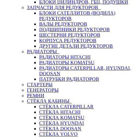
БЛОКИ ЦИЛИНДРОВ, ГБЦ, ПОДУШКИ
ЗАПЧАСТИ ДЛЯ РЕДУКТОРОВ
БЛОКИ САТЕЛЛИТОВ (ВОДИЛА)
РЕДУКТОРОВ
ВАЛЫ РЕДУКТОРОВ
ПОДШИПНИКИ РЕДУКТОРОВ
ШЕСТЕРНИ РЕДУКТОРОВ
КОРПУСА РЕДУКТОРОВ
ДРУГИЕ ДЕТАЛИ РЕДУКТОРОВ
РАДИАТОРЫ
РАДИАТОРЫ HITACHI
РАДИАТОРЫ KOMATSU
РАДИАТОРЫ CATERPILLAR, HYUNDAI,
DOOSAN
ПАТРУБКИ РАДИАТОРОВ
СТАРТЕРЫ
ГЕНЕРАТОРЫ
РЕМНИ
СТЁКЛА КАБИНЫ
СТЁКЛА CATERPILLAR
СТЁКЛА HITACHI
СТЁКЛА KOMATSU
СТЁКЛА HYUNDAI
СТЁКЛА DOOSAN
СТЁКЛА VOLVO