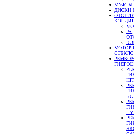
МУФТЫ
ДИСКИ 
ОТОПЛЕ
КОНДИ
МО
РА
ОТ
КО
МОТОР
СТЕКЛО
РЕМКО
ГИДРО
РЕ
ГИ
HI
РЕ
ГИ
KO
РЕ
ГИ
HY
РЕ
ГИ
ЭК
CA