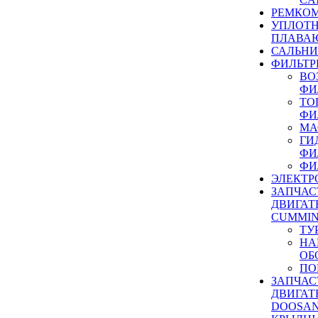
РЕМКОМ
УПЛОТ
ПЛАВА
САЛЬН
ФИЛЬТР
ВО
ФИ
ТО
ФИ
МА
ГИ
ФИ
ФИ
ЭЛЕКТР
ЗАПЧАС
ДВИГАТ
CUMMIN
ТУ
НА
ОБ
ПО
ЗАПЧАС
ДВИГАТ
DOOSAN