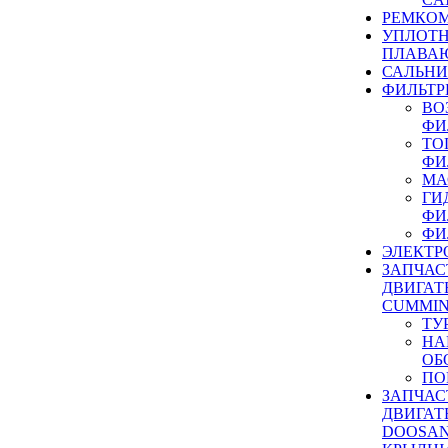
РЕМКОМ
УПЛОТ
ПЛАВА
САЛЬН
ФИЛЬТР
ВО
ФИ
ТО
ФИ
МА
ГИ
ФИ
ФИ
ЭЛЕКТР
ЗАПЧАС
ДВИГАТ
CUMMIN
ТУ
НА
ОБ
ПО
ЗАПЧАС
ДВИГАТ
DOOSAN