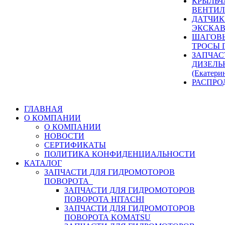
КРЫЛЬЧ
ВЕНТИЛ
ДАТЧИК
ЭКСКАВ
ШАГОВЫ
ТРОСЫ 
ЗАПЧАС
ДИЗЕЛЬ
(Екатери
РАСПРО
ГЛАВНАЯ
О КОМПАНИИ
О КОМПАНИИ
НОВОСТИ
СЕРТИФИКАТЫ
ПОЛИТИКА КОНФИДЕНЦИАЛЬНОСТИ
КАТАЛОГ
ЗАПЧАСТИ ДЛЯ ГИДРОМОТОРОВ
ПОВОРОТА
ЗАПЧАСТИ ДЛЯ ГИДРОМОТОРОВ
ПОВОРОТА HITACHI
ЗАПЧАСТИ ДЛЯ ГИДРОМОТОРОВ
ПОВОРОТА KOMATSU