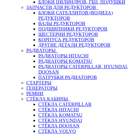
БЛОКИ ЦИЛИНДРОВ, ГБЦ, ПОДУШКИ
ЗАПЧАСТИ ДЛЯ РЕДУКТОРОВ
БЛОКИ САТЕЛЛИТОВ (ВОДИЛА)
РЕДУКТОРОВ
ВАЛЫ РЕДУКТОРОВ
ПОДШИПНИКИ РЕДУКТОРОВ
ШЕСТЕРНИ РЕДУКТОРОВ
КОРПУСА РЕДУКТОРОВ
ДРУГИЕ ДЕТАЛИ РЕДУКТОРОВ
РАДИАТОРЫ
РАДИАТОРЫ HITACHI
РАДИАТОРЫ KOMATSU
РАДИАТОРЫ CATERPILLAR, HYUNDAI,
DOOSAN
ПАТРУБКИ РАДИАТОРОВ
СТАРТЕРЫ
ГЕНЕРАТОРЫ
РЕМНИ
СТЁКЛА КАБИНЫ
СТЁКЛА CATERPILLAR
СТЁКЛА HITACHI
СТЁКЛА KOMATSU
СТЁКЛА HYUNDAI
СТЁКЛА DOOSAN
СТЁКЛА VOLVO