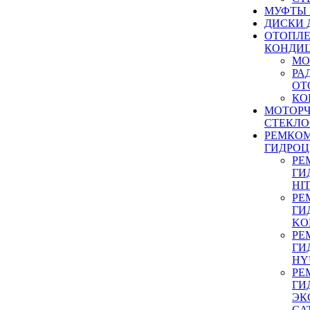
МУФТЫ
ДИСКИ 
ОТОПЛЕ
КОНДИ
МО
РА
ОТ
КО
МОТОР
СТЕКЛО
РЕМКО
ГИДРО
РЕ
ГИ
HI
РЕ
ГИ
KO
РЕ
ГИ
HY
РЕ
ГИ
ЭК
CA