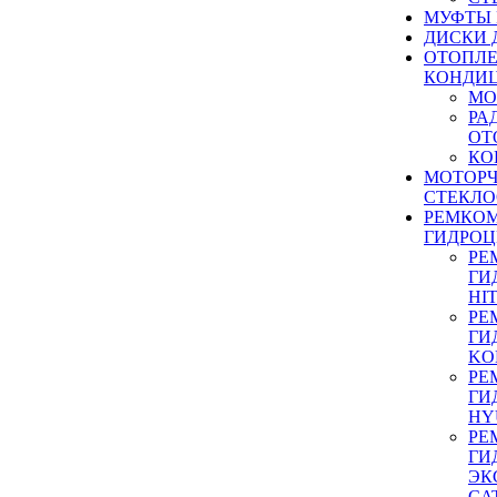
МУФТЫ
ДИСКИ 
ОТОПЛЕ
КОНДИ
МО
РА
ОТ
КО
МОТОР
СТЕКЛО
РЕМКО
ГИДРО
РЕ
ГИ
HI
РЕ
ГИ
KO
РЕ
ГИ
HY
РЕ
ГИ
ЭК
CA