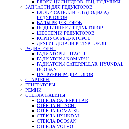
БЛОКИ ЦИЛИНДРОВ, ГБЦ, ПОДУШКИ
ЗАПЧАСТИ ДЛЯ РЕДУКТОРОВ
БЛОКИ САТЕЛЛИТОВ (ВОДИЛА)
РЕДУКТОРОВ
ВАЛЫ РЕДУКТОРОВ
ПОДШИПНИКИ РЕДУКТОРОВ
ШЕСТЕРНИ РЕДУКТОРОВ
КОРПУСА РЕДУКТОРОВ
ДРУГИЕ ДЕТАЛИ РЕДУКТОРОВ
РАДИАТОРЫ
РАДИАТОРЫ HITACHI
РАДИАТОРЫ KOMATSU
РАДИАТОРЫ CATERPILLAR, HYUNDAI,
DOOSAN
ПАТРУБКИ РАДИАТОРОВ
СТАРТЕРЫ
ГЕНЕРАТОРЫ
РЕМНИ
СТЁКЛА КАБИНЫ
СТЁКЛА CATERPILLAR
СТЁКЛА HITACHI
СТЁКЛА KOMATSU
СТЁКЛА HYUNDAI
СТЁКЛА DOOSAN
СТЁКЛА VOLVO