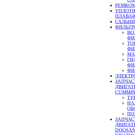
РЕМКОМ
УПЛОТ
ПЛАВА
САЛЬН
ФИЛЬТР
ВО
ФИ
ТО
ФИ
МА
ГИ
ФИ
ФИ
ЭЛЕКТР
ЗАПЧАС
ДВИГАТ
CUMMIN
ТУ
НА
ОБ
ПО
ЗАПЧАС
ДВИГАТ
DOOSAN