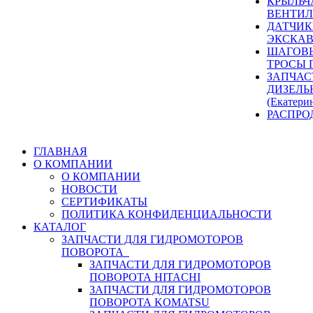
КРЫЛЬЧ
ВЕНТИЛ
ДАТЧИК
ЭКСКАВ
ШАГОВЫ
ТРОСЫ 
ЗАПЧАС
ДИЗЕЛЬ
(Екатери
РАСПРО
ГЛАВНАЯ
О КОМПАНИИ
О КОМПАНИИ
НОВОСТИ
СЕРТИФИКАТЫ
ПОЛИТИКА КОНФИДЕНЦИАЛЬНОСТИ
КАТАЛОГ
ЗАПЧАСТИ ДЛЯ ГИДРОМОТОРОВ
ПОВОРОТА
ЗАПЧАСТИ ДЛЯ ГИДРОМОТОРОВ
ПОВОРОТА HITACHI
ЗАПЧАСТИ ДЛЯ ГИДРОМОТОРОВ
ПОВОРОТА KOMATSU