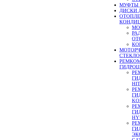
МУФТЫ
ДИСКИ 
ОТОПЛЕ
КОНДИ
МО
РА
ОТ
КО
МОТОР
СТЕКЛО
РЕМКО
ГИДРО
РЕ
ГИ
HI
РЕ
ГИ
KO
РЕ
ГИ
HY
РЕ
ГИ
ЭК
CA