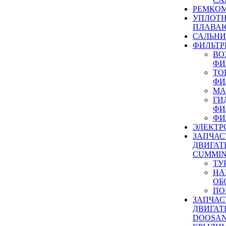
РЕМКОМ
УПЛОТ
ПЛАВА
САЛЬН
ФИЛЬТР
ВО
ФИ
ТО
ФИ
МА
ГИ
ФИ
ФИ
ЭЛЕКТР
ЗАПЧАС
ДВИГАТ
CUMMIN
ТУ
НА
ОБ
ПО
ЗАПЧАС
ДВИГАТ
DOOSAN