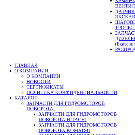
КРЫЛЬЧ
ВЕНТИЛ
ДАТЧИК
ЭКСКАВ
ШАГОВЫ
ТРОСЫ 
ЗАПЧАС
ДИЗЕЛЬ
(Екатери
РАСПРО
ГЛАВНАЯ
О КОМПАНИИ
О КОМПАНИИ
НОВОСТИ
СЕРТИФИКАТЫ
ПОЛИТИКА КОНФИДЕНЦИАЛЬНОСТИ
КАТАЛОГ
ЗАПЧАСТИ ДЛЯ ГИДРОМОТОРОВ
ПОВОРОТА
ЗАПЧАСТИ ДЛЯ ГИДРОМОТОРОВ
ПОВОРОТА HITACHI
ЗАПЧАСТИ ДЛЯ ГИДРОМОТОРОВ
ПОВОРОТА KOMATSU