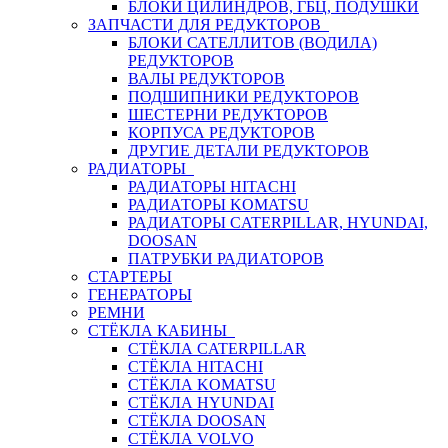
БЛОКИ ЦИЛИНДРОВ, ГБЦ, ПОДУШКИ
ЗАПЧАСТИ ДЛЯ РЕДУКТОРОВ
БЛОКИ САТЕЛЛИТОВ (ВОДИЛА)
РЕДУКТОРОВ
ВАЛЫ РЕДУКТОРОВ
ПОДШИПНИКИ РЕДУКТОРОВ
ШЕСТЕРНИ РЕДУКТОРОВ
КОРПУСА РЕДУКТОРОВ
ДРУГИЕ ДЕТАЛИ РЕДУКТОРОВ
РАДИАТОРЫ
РАДИАТОРЫ HITACHI
РАДИАТОРЫ KOMATSU
РАДИАТОРЫ CATERPILLAR, HYUNDAI,
DOOSAN
ПАТРУБКИ РАДИАТОРОВ
СТАРТЕРЫ
ГЕНЕРАТОРЫ
РЕМНИ
СТЁКЛА КАБИНЫ
СТЁКЛА CATERPILLAR
СТЁКЛА HITACHI
СТЁКЛА KOMATSU
СТЁКЛА HYUNDAI
СТЁКЛА DOOSAN
СТЁКЛА VOLVO